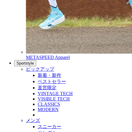
METASPEED Apparel
Sportstyle
ピックアップ
新着・新作
ベストセラー
直営限定
VINTAGE TECH
VISIBLE TECH
CLASSICS
MODERN
メンズ
スニーカー