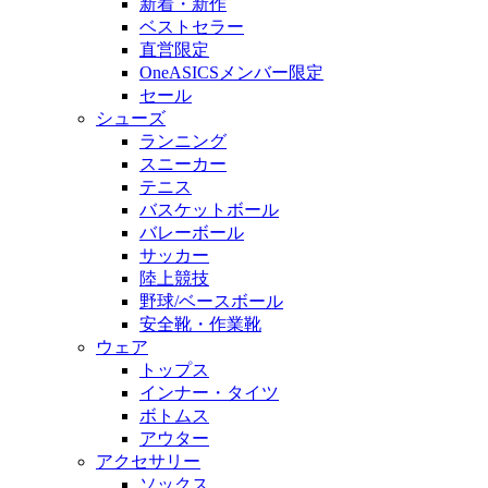
新着・新作
ベストセラー
直営限定
OneASICSメンバー限定
セール
シューズ
ランニング
スニーカー
テニス
バスケットボール
バレーボール
サッカー
陸上競技
野球/ベースボール
安全靴・作業靴
ウェア
トップス
インナー・タイツ
ボトムス
アウター
アクセサリー
ソックス