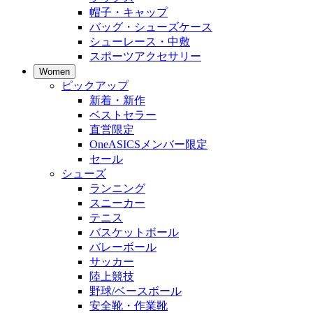
帽子・キャップ
バッグ・シューズケース
シューレース・中敷
スポーツアクセサリー
Women
ピックアップ
新着・新作
ベストセラー
直営限定
OneASICSメンバー限定
セール
シューズ
ランニング
スニーカー
テニス
バスケットボール
バレーボール
サッカー
陸上競技
野球/ベースボール
安全靴・作業靴