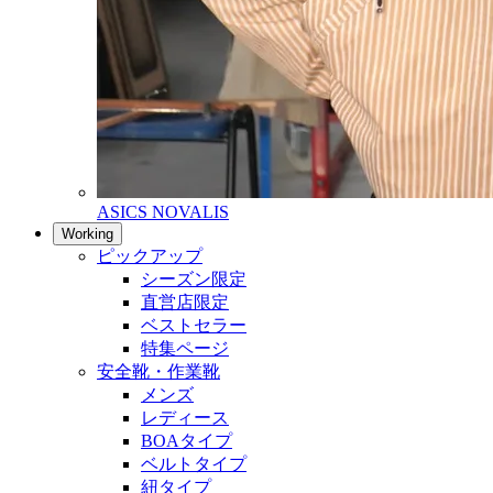
ASICS NOVALIS
Working
ピックアップ
シーズン限定
直営店限定
ベストセラー
特集ページ
安全靴・作業靴
メンズ
レディース
BOAタイプ
ベルトタイプ
紐タイプ