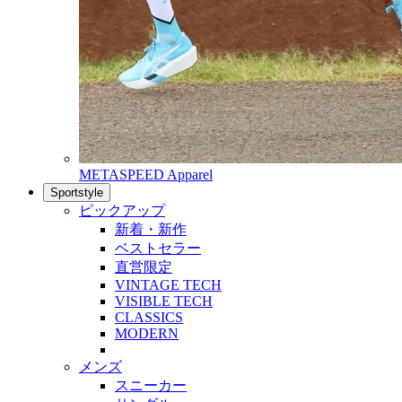
METASPEED Apparel
Sportstyle
ピックアップ
新着・新作
ベストセラー
直営限定
VINTAGE TECH
VISIBLE TECH
CLASSICS
MODERN
メンズ
スニーカー