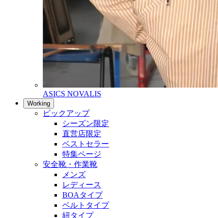
ASICS NOVALIS
Working
ピックアップ
シーズン限定
直営店限定
ベストセラー
特集ページ
安全靴・作業靴
メンズ
レディース
BOAタイプ
ベルトタイプ
紐タイプ