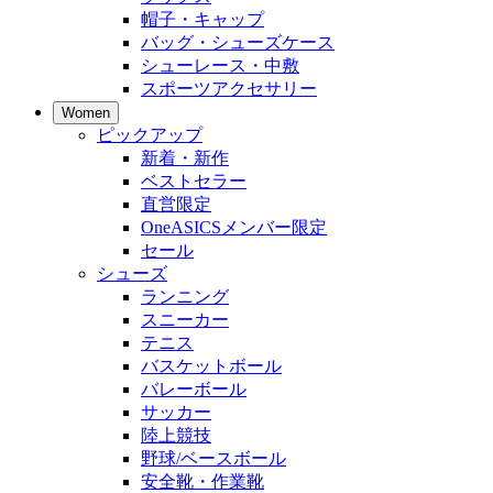
帽子・キャップ
バッグ・シューズケース
シューレース・中敷
スポーツアクセサリー
Women
ピックアップ
新着・新作
ベストセラー
直営限定
OneASICSメンバー限定
セール
シューズ
ランニング
スニーカー
テニス
バスケットボール
バレーボール
サッカー
陸上競技
野球/ベースボール
安全靴・作業靴