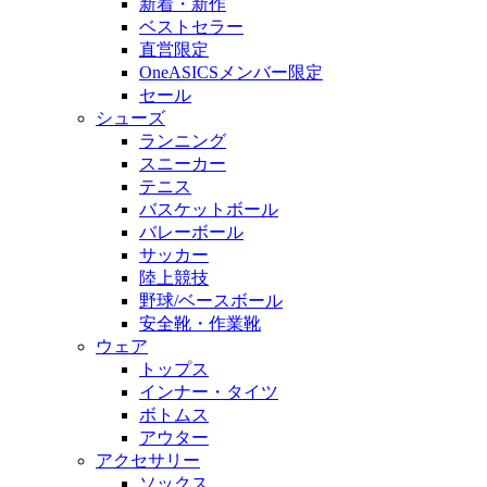
新着・新作
ベストセラー
直営限定
OneASICSメンバー限定
セール
シューズ
ランニング
スニーカー
テニス
バスケットボール
バレーボール
サッカー
陸上競技
野球/ベースボール
安全靴・作業靴
ウェア
トップス
インナー・タイツ
ボトムス
アウター
アクセサリー
ソックス