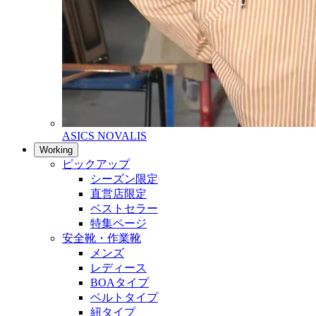
ASICS NOVALIS
Working
ピックアップ
シーズン限定
直営店限定
ベストセラー
特集ページ
安全靴・作業靴
メンズ
レディース
BOAタイプ
ベルトタイプ
紐タイプ