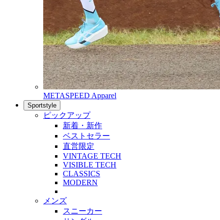
METASPEED Apparel
Sportstyle
ピックアップ
新着・新作
ベストセラー
直営限定
VINTAGE TECH
VISIBLE TECH
CLASSICS
MODERN
メンズ
スニーカー