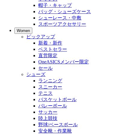
帽子・キャップ
バッグ・シューズケース
シューレース・中敷
スポーツアクセサリー
Women
ピックアップ
新着・新作
ベストセラー
直営限定
OneASICSメンバー限定
セール
シューズ
ランニング
スニーカー
テニス
バスケットボール
バレーボール
サッカー
陸上競技
野球/ベースボール
安全靴・作業靴