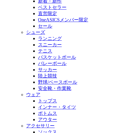
新着・新作
ベストセラー
直営限定
OneASICSメンバー限定
セール
シューズ
ランニング
スニーカー
テニス
バスケットボール
バレーボール
サッカー
陸上競技
野球/ベースボール
安全靴・作業靴
ウェア
トップス
インナー・タイツ
ボトムス
アウター
アクセサリー
ソックス