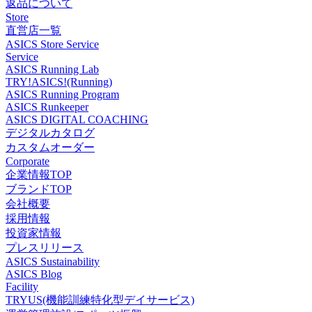
返品について
Store
直営店一覧
ASICS Store Service
Service
ASICS Running Lab
TRY!ASICS!(Running)
ASICS Running Program
ASICS Runkeeper
ASICS DIGITAL COACHING
デジタルカタログ
カスタムオーダー
Corporate
企業情報TOP
ブランドTOP
会社概要
採用情報
投資家情報
プレスリリース
ASICS Sustainability
ASICS Blog
Facility
TRYUS(機能訓練特化型デイサービス)