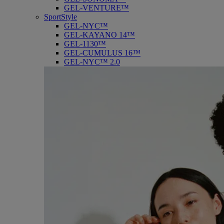
GEL-VENTURE™
SportStyle
GEL-NYC™
GEL-KAYANO 14™
GEL-1130™
GEL-CUMULUS 16™
GEL-NYC™ 2.0