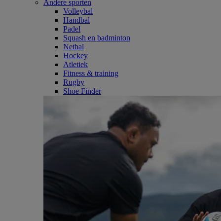
Andere sporten
Volleybal
Handbal
Padel
Squash en badminton
Netbal
Hockey
Atletiek
Fitness & training
Rugby
Shoe Finder