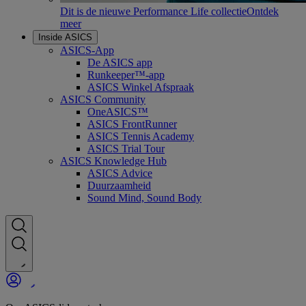
Dit is de nieuwe Performance Life collectie
Ontdek
meer
Inside ASICS
ASICS-App
De ASICS app
Runkeeper™-app
ASICS Winkel Afspraak
ASICS Community
OneASICS™
ASICS FrontRunner
ASICS Tennis Academy
ASICS Trial Tour
ASICS Knowledge Hub
ASICS Advice
Duurzaamheid
Sound Mind, Sound Body