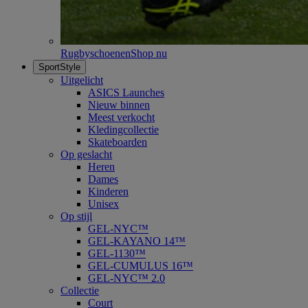
Rugbyschoenen
Shop nu
SportStyle
Uitgelicht
ASICS Launches
Nieuw binnen
Meest verkocht
Kledingcollectie
Skateboarden
Op geslacht
Heren
Dames
Kinderen
Unisex
Op stijl
GEL-NYC™
GEL-KAYANO 14™
GEL-1130™
GEL-CUMULUS 16™
GEL-NYC™ 2.0
Collectie
Court