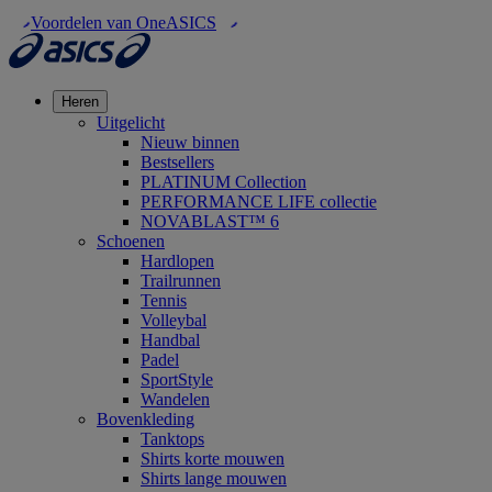
Voordelen van OneASICS
Heren
Uitgelicht
Nieuw binnen
Bestsellers
PLATINUM Collection
PERFORMANCE LIFE collectie
NOVABLAST™ 6
Schoenen
Hardlopen
Trailrunnen
Tennis
Volleybal
Handbal
Padel
SportStyle
Wandelen
Bovenkleding
Tanktops
Shirts korte mouwen
Shirts lange mouwen