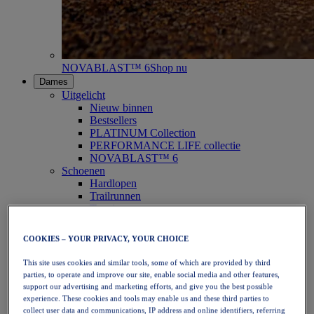
NOVABLAST™ 6
Shop nu
Dames
Uitgelicht
Nieuw binnen
Bestsellers
PLATINUM Collection
PERFORMANCE LIFE collectie
NOVABLAST™ 6
Schoenen
Hardlopen
Trailrunnen
Tennis
Volleybal
Handbal
COOKIES – YOUR PRIVACY, YOUR CHOICE
Padel
Netbal
This site uses cookies and similar tools, some of which are provided by third
SportStyle
parties, to operate and improve our site, enable social media and other features,
Bovenkleding
support our advertising and marketing efforts, and give you the best possible
Sport-bh's
experience. These cookies and tools may enable us and these third parties to
Tanktops
collect user data and communications, IP address and online identifiers, referring