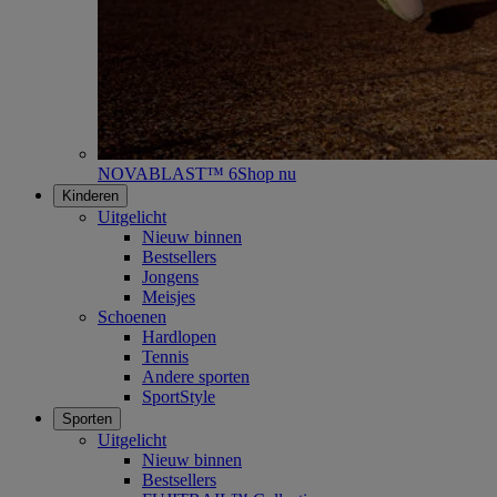
NOVABLAST™ 6
Shop nu
Kinderen
Uitgelicht
Nieuw binnen
Bestsellers
Jongens
Meisjes
Schoenen
Hardlopen
Tennis
Andere sporten
SportStyle
Sporten
Uitgelicht
Nieuw binnen
Bestsellers