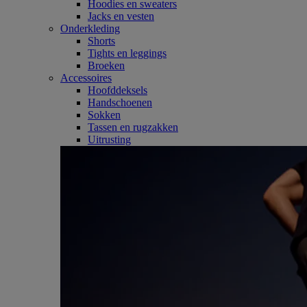
Hoodies en sweaters
Jacks en vesten
Onderkleding
Shorts
Tights en leggings
Broeken
Accessoires
Hoofddeksels
Handschoenen
Sokken
Tassen en rugzakken
Uitrusting