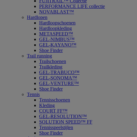
FUJITRAIL™ Collectie
PERFORMANCE LIFE collectie
NOVABLAST™
Hardlopen
Hardloopschoenen
Hardloopkleding
METASPEED™
GEL-NIMBUS™
GEL-KAYANO™
Shoe Finder
Trail running
Trailschoenen
Trailkleding
GEL-TRABUCO™
GEL-SONOMA™
GEL-VENTURE™
Shoe Finder
Tennis
Tennisschoenen
Kleding
COURT FF™
GEL-RESOLUTION™
SOLUTION SPEED™ FF
Tennisspeelstijlen
Shoe Finder