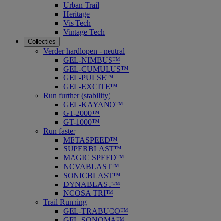
Urban Trail
Heritage
Vis Tech
Vintage Tech
Collecties
Verder hardlopen - neutral
GEL-NIMBUS™
GEL-CUMULUS™
GEL-PULSE™
GEL-EXCITE™
Run further (stability)
GEL-KAYANO™
GT-2000™
GT-1000™
Run faster
METASPEED™
SUPERBLAST™
MAGIC SPEED™
NOVABLAST™
SONICBLAST™
DYNABLAST™
NOOSA TRI™
Trail Running
GEL-TRABUCO™
GEL-SONOMA™