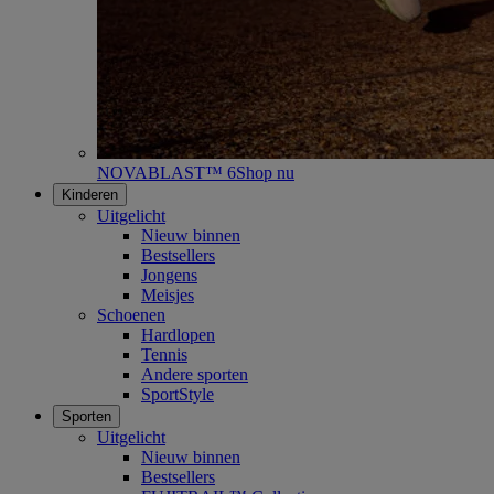
NOVABLAST™ 6
Shop nu
Kinderen
Uitgelicht
Nieuw binnen
Bestsellers
Jongens
Meisjes
Schoenen
Hardlopen
Tennis
Andere sporten
SportStyle
Sporten
Uitgelicht
Nieuw binnen
Bestsellers