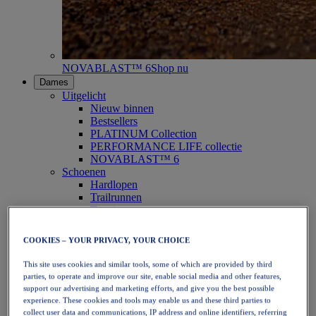
NOVABLAST™ 6
Shop nu
Dames
Uitgelicht
Nieuw binnen
Bestsellers
PLATINUM Collection
PERFORMANCE LIFE collectie
NOVABLAST™ 6
Schoenen
Hardlopen
Trailrunnen
Tennis
Volleybal
Handbal
COOKIES – YOUR PRIVACY, YOUR CHOICE
Padel
Netbal
This site uses cookies and similar tools, some of which are provided by third
SportStyle
parties, to operate and improve our site, enable social media and other features,
Bovenkleding
support our advertising and marketing efforts, and give you the best possible
Sport-bh's
experience. These cookies and tools may enable us and these third parties to
Tanktops
collect user data and communications, IP address and online identifiers, referring