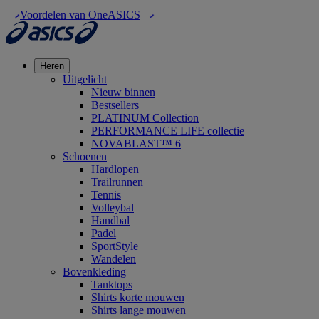
Voordelen van OneASICS
Heren
Uitgelicht
Nieuw binnen
Bestsellers
PLATINUM Collection
PERFORMANCE LIFE collectie
NOVABLAST™ 6
Schoenen
Hardlopen
Trailrunnen
Tennis
Volleybal
Handbal
Padel
SportStyle
Wandelen
Bovenkleding
Tanktops
Shirts korte mouwen
Shirts lange mouwen