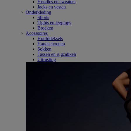
Hoodies en sweaters
Jacks en vesten
Onderkleding
Shorts
Tights en leggings
Broeken
Accessoires
Hoofddeksels
Handschoenen
Sokken
Tassen en rugzakken
Uitrusting