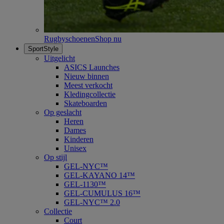
Rugbyschoenen
Shop nu
SportStyle
Uitgelicht
ASICS Launches
Nieuw binnen
Meest verkocht
Kledingcollectie
Skateboarden
Op geslacht
Heren
Dames
Kinderen
Unisex
Op stijl
GEL-NYC™
GEL-KAYANO 14™
GEL-1130™
GEL-CUMULUS 16™
GEL-NYC™ 2.0
Collectie
Court