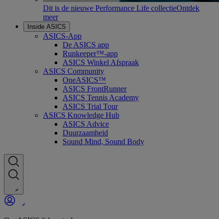
Dit is de nieuwe Performance Life collectie
Ontdek
meer
Inside ASICS
ASICS-App
De ASICS app
Runkeeper™-app
ASICS Winkel Afspraak
ASICS Community
OneASICS™
ASICS FrontRunner
ASICS Tennis Academy
ASICS Trial Tour
ASICS Knowledge Hub
ASICS Advice
Duurzaamheid
Sound Mind, Sound Body