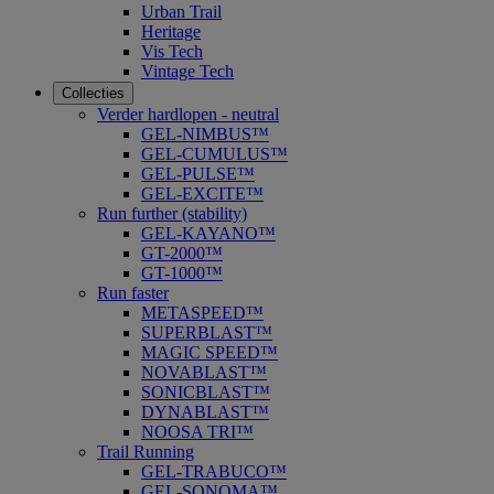
Urban Trail
Heritage
Vis Tech
Vintage Tech
Collecties
Verder hardlopen - neutral
GEL-NIMBUS™
GEL-CUMULUS™
GEL-PULSE™
GEL-EXCITE™
Run further (stability)
GEL-KAYANO™
GT-2000™
GT-1000™
Run faster
METASPEED™
SUPERBLAST™
MAGIC SPEED™
NOVABLAST™
SONICBLAST™
DYNABLAST™
NOOSA TRI™
Trail Running
GEL-TRABUCO™
GEL-SONOMA™