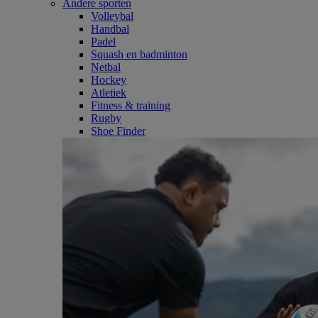
Andere sporten
Volleybal
Handbal
Padel
Squash en badminton
Netbal
Hockey
Atletiek
Fitness & training
Rugby
Shoe Finder