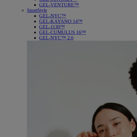
GEL-VENTURE™
SportStyle
GEL-NYC™
GEL-KAYANO 14™
GEL-1130™
GEL-CUMULUS 16™
GEL-NYC™ 2.0