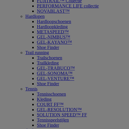
FUJITRAIL™ Collectie
PERFORMANCE LIFE collectie
NOVABLAST™
Hardlopen
Hardloopschoenen
Hardloopkleding
METASPEED™
GEL-NIMBUS™
GEL-KAYANO™
Shoe Finder
Trail running
Trailschoenen
Trailkleding
GEL-TRABUCO™
GEL-SONOMA™
GEL-VENTURE™
Shoe Finder
Tennis
Tennisschoenen
Kleding
COURT FF™
GEL-RESOLUTION™
SOLUTION SPEED™ FF
Tennisspeelstijlen
Shoe Finder