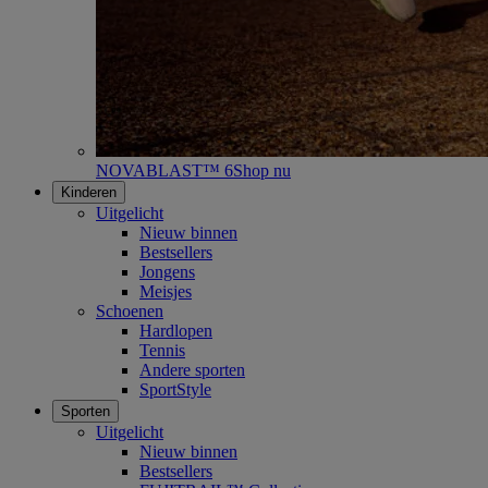
NOVABLAST™ 6
Shop nu
Kinderen
Uitgelicht
Nieuw binnen
Bestsellers
Jongens
Meisjes
Schoenen
Hardlopen
Tennis
Andere sporten
SportStyle
Sporten
Uitgelicht
Nieuw binnen
Bestsellers