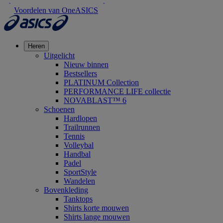
Voordelen van OneASICS
Heren
Uitgelicht
Nieuw binnen
Bestsellers
PLATINUM Collection
PERFORMANCE LIFE collectie
NOVABLAST™ 6
Schoenen
Hardlopen
Trailrunnen
Tennis
Volleybal
Handbal
Padel
SportStyle
Wandelen
Bovenkleding
Tanktops
Shirts korte mouwen
Shirts lange mouwen