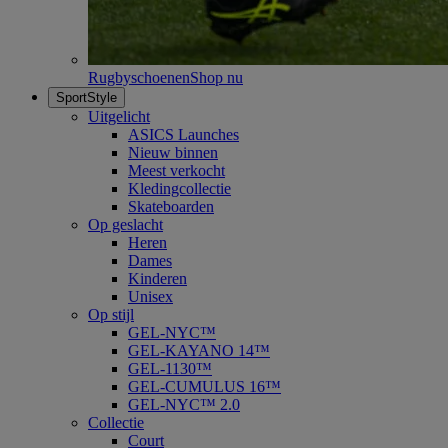
Rugbyschoenen
Shop nu
SportStyle
Uitgelicht
ASICS Launches
Nieuw binnen
Meest verkocht
Kledingcollectie
Skateboarden
Op geslacht
Heren
Dames
Kinderen
Unisex
Op stijl
GEL-NYC™
GEL-KAYANO 14™
GEL-1130™
GEL-CUMULUS 16™
GEL-NYC™ 2.0
Collectie
Court