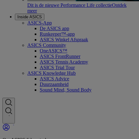
Dit is de nieuwe Performance Life collectie
Ontdek
meer
Inside ASICS
ASICS-App
De ASICS app
Runkeeper™-app
ASICS Winkel Afspraak
ASICS Community
OneASICS™
ASICS FrontRunner
ASICS Tennis Academy
ASICS Trial Tour
ASICS Knowledge Hub
ASICS Advice
Duurzaamheid
Sound Mind, Sound Body