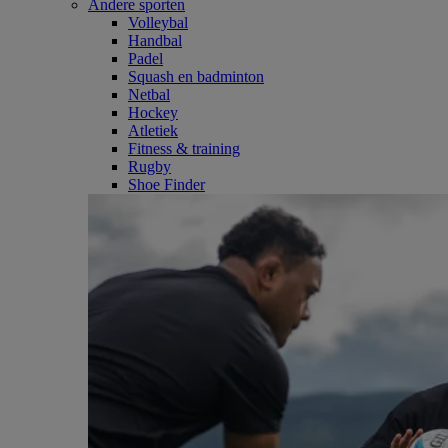
Andere sporten
Volleybal
Handbal
Padel
Squash en badminton
Netbal
Hockey
Atletiek
Fitness & training
Rugby
Shoe Finder