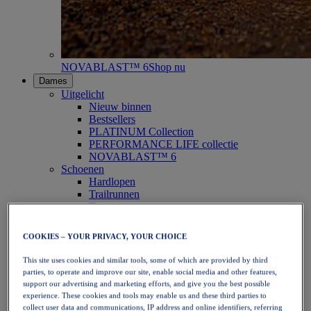
NOVABLAST™ 6
Shop nu
Dames
Uitgelicht
Nieuw binnen
Bestsellers
PLATINUM Collection
PERFORMANCE LIFE collectie
NOVABLAST™ 6
Schoenen
Hardlopen
Trailrunnen
Tennis
Volleybal
Handbal
COOKIES – YOUR PRIVACY, YOUR CHOICE
Padel
Netbal
This site uses cookies and similar tools, some of which are provided by third
SportStyle
parties, to operate and improve our site, enable social media and other features,
Bovenkleding
support our advertising and marketing efforts, and give you the best possible
Sport-bh's
experience. These cookies and tools may enable us and these third parties to
Tanktops
collect user data and communications, IP address and online identifiers, referring