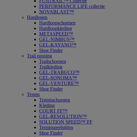
FUJITRAIL™ Collectie
PERFORMANCE LIFE collectie
NOVABLAST™
Hardlopen
Hardloopschoenen
Hardloopkleding
METASPEED™
GEL-NIMBUS™
GEL-KAYANO™
Shoe Finder
Trail running
Trailschoenen
Trailkleding
GEL-TRABUCO™
GEL-SONOMA™
GEL-VENTURE™
Shoe Finder
Tennis
Tennisschoenen
Kleding
COURT FF™
GEL-RESOLUTION™
SOLUTION SPEED™ FF
Tennisspeelstijlen
Shoe Finder