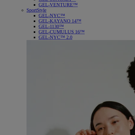
GEL-VENTURE™
SportStyle
GEL-NYC™
GEL-KAYANO 14™
GEL-1130™
GEL-CUMULUS 16™
GEL-NYC™ 2.0