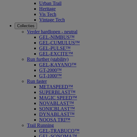
Urban Trail
Heritage
Vis Tech
Vintage Tech
Collecties
Verder hardlopen - neutral
GEL-NIMBUS™
GEL-CUMULUS™
GEL-PULSE™
GEL-EXCITE™
Run further (stability)
GEL-KAYANO™
GT-2000™
GT-1000™
Run faster
METASPEED™
SUPERBLAST™
MAGIC SPEED™
NOVABLAST™
SONICBLAST™
DYNABLAST™
NOOSA TRI™
Trail Running
GEL-TRABUCO™
GEL-SONOMA™