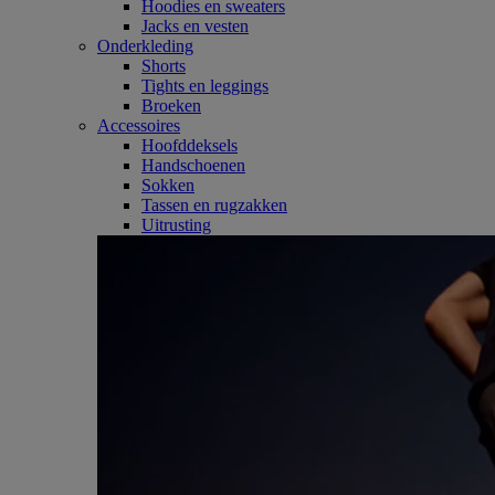
Hoodies en sweaters
Jacks en vesten
Onderkleding
Shorts
Tights en leggings
Broeken
Accessoires
Hoofddeksels
Handschoenen
Sokken
Tassen en rugzakken
Uitrusting