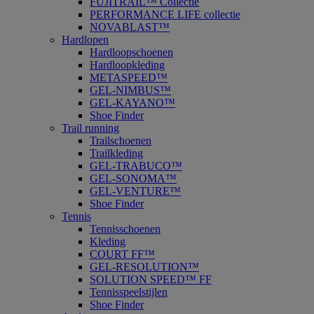
FUJITRAIL™ Collectie
PERFORMANCE LIFE collectie
NOVABLAST™
Hardlopen
Hardloopschoenen
Hardloopkleding
METASPEED™
GEL-NIMBUS™
GEL-KAYANO™
Shoe Finder
Trail running
Trailschoenen
Trailkleding
GEL-TRABUCO™
GEL-SONOMA™
GEL-VENTURE™
Shoe Finder
Tennis
Tennisschoenen
Kleding
COURT FF™
GEL-RESOLUTION™
SOLUTION SPEED™ FF
Tennisspeelstijlen
Shoe Finder