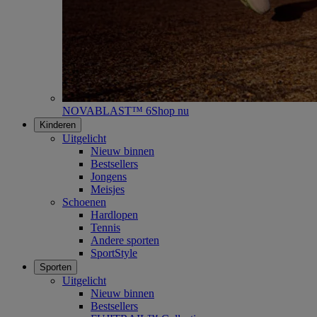
NOVABLAST™ 6
Shop nu
Kinderen
Uitgelicht
Nieuw binnen
Bestsellers
Jongens
Meisjes
Schoenen
Hardlopen
Tennis
Andere sporten
SportStyle
Sporten
Uitgelicht
Nieuw binnen
Bestsellers