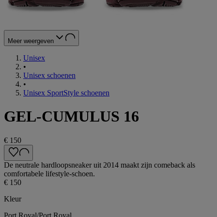
Meer weergeven
Unisex
•
Unisex schoenen
•
Unisex SportStyle schoenen
GEL-CUMULUS 16
€ 150
De neutrale hardloopsneaker uit 2014 maakt zijn comeback als
comfortabele lifestyle-schoen.
€ 150
Kleur
Port Royal/Port Royal