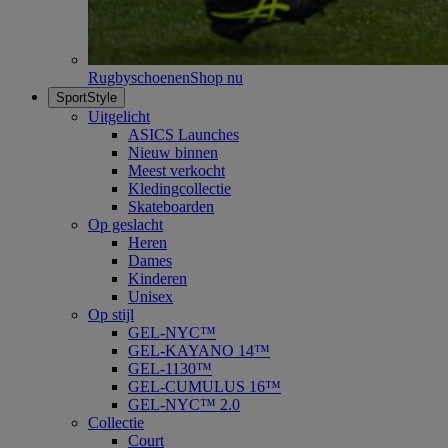
Rugbyschoenen
Shop nu
SportStyle
Uitgelicht
ASICS Launches
Nieuw binnen
Meest verkocht
Kledingcollectie
Skateboarden
Op geslacht
Heren
Dames
Kinderen
Unisex
Op stijl
GEL-NYC™
GEL-KAYANO 14™
GEL-1130™
GEL-CUMULUS 16™
GEL-NYC™ 2.0
Collectie
Court