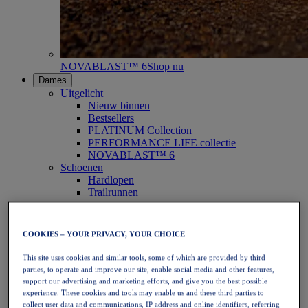
NOVABLAST™ 6
Shop nu
Dames
Uitgelicht
Nieuw binnen
Bestsellers
PLATINUM Collection
PERFORMANCE LIFE collectie
NOVABLAST™ 6
Schoenen
Hardlopen
Trailrunnen
Tennis
Volleybal
Handbal
COOKIES – YOUR PRIVACY, YOUR CHOICE
Padel
Netbal
This site uses cookies and similar tools, some of which are provided by third
SportStyle
parties, to operate and improve our site, enable social media and other features,
Bovenkleding
support our advertising and marketing efforts, and give you the best possible
Sport-bh's
experience. These cookies and tools may enable us and these third parties to
Tanktops
collect user data and communications, IP address and online identifiers, referring