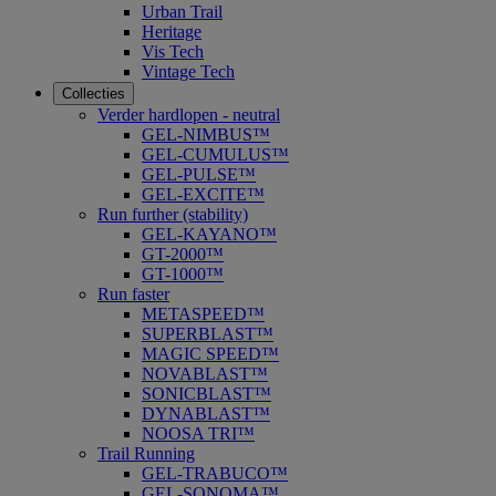
Urban Trail
Heritage
Vis Tech
Vintage Tech
Collecties
Verder hardlopen - neutral
GEL-NIMBUS™
GEL-CUMULUS™
GEL-PULSE™
GEL-EXCITE™
Run further (stability)
GEL-KAYANO™
GT-2000™
GT-1000™
Run faster
METASPEED™
SUPERBLAST™
MAGIC SPEED™
NOVABLAST™
SONICBLAST™
DYNABLAST™
NOOSA TRI™
Trail Running
GEL-TRABUCO™
GEL-SONOMA™