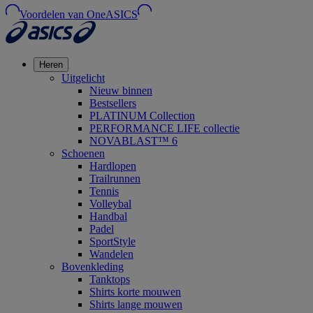
Voordelen van OneASICS
Heren
Uitgelicht
Nieuw binnen
Bestsellers
PLATINUM Collection
PERFORMANCE LIFE collectie
NOVABLAST™ 6
Schoenen
Hardlopen
Trailrunnen
Tennis
Volleybal
Handbal
Padel
SportStyle
Wandelen
Bovenkleding
Tanktops
Shirts korte mouwen
Shirts lange mouwen