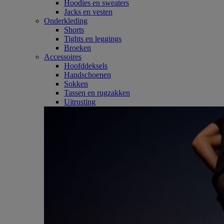
Hoodies en sweaters
Jacks en vesten
Onderkleding
Shorts
Tights en leggings
Broeken
Accessoires
Hoofddeksels
Handschoenen
Sokken
Tassen en rugzakken
Uitrusting