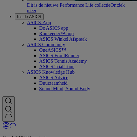
Dit is de nieuwe Performance Life collectie
Ontdek
meer
Inside ASICS
ASICS-App
De ASICS app
Runkeeper™-app
ASICS Winkel Afspraak
ASICS Community
OneASICS™
ASICS FrontRunner
ASICS Tennis Academy
ASICS Trial Tour
ASICS Knowledge Hub
ASICS Advice
Duurzaamheid
Sound Mind, Sound Body