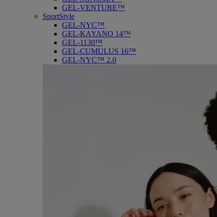
GEL-VENTURE™
SportStyle
GEL-NYC™
GEL-KAYANO 14™
GEL-1130™
GEL-CUMULUS 16™
GEL-NYC™ 2.0