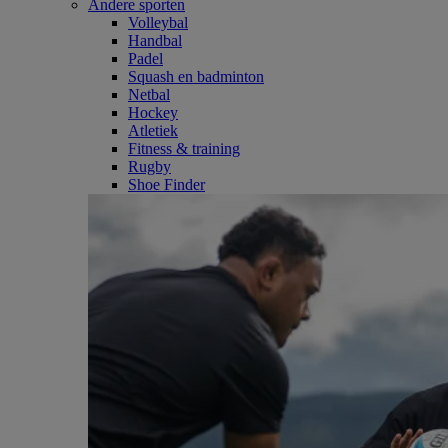
Andere sporten
Volleybal
Handbal
Padel
Squash en badminton
Netbal
Hockey
Atletiek
Fitness & training
Rugby
Shoe Finder