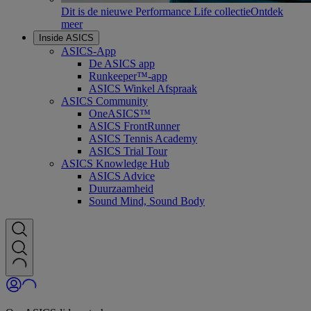
Dit is de nieuwe Performance Life collectie
Ontdek
meer
Inside ASICS
ASICS-App
De ASICS app
Runkeeper™-app
ASICS Winkel Afspraak
ASICS Community
OneASICS™
ASICS FrontRunner
ASICS Tennis Academy
ASICS Trial Tour
ASICS Knowledge Hub
ASICS Advice
Duurzaamheid
Sound Mind, Sound Body