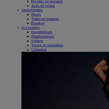
Hoodies en sweaters
Jacks en vesten
Onderkleding
Shorts
Tights en leggings
Broeken
Accessoires
Hoofddeksels
Handschoenen
Sokken
Tassen en rugzakken
Uitrusting