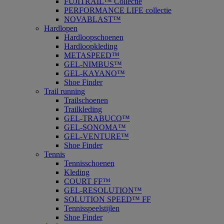
FUJITRAIL™ Collectie
PERFORMANCE LIFE collectie
NOVABLAST™
Hardlopen
Hardloopschoenen
Hardloopkleding
METASPEED™
GEL-NIMBUS™
GEL-KAYANO™
Shoe Finder
Trail running
Trailschoenen
Trailkleding
GEL-TRABUCO™
GEL-SONOMA™
GEL-VENTURE™
Shoe Finder
Tennis
Tennisschoenen
Kleding
COURT FF™
GEL-RESOLUTION™
SOLUTION SPEED™ FF
Tennisspeelstijlen
Shoe Finder