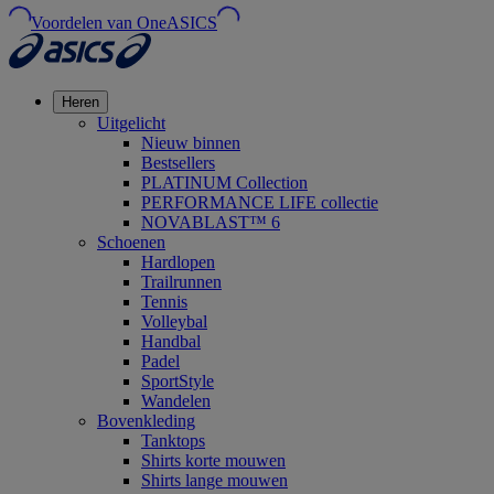
Voordelen van OneASICS
Heren
Uitgelicht
Nieuw binnen
Bestsellers
PLATINUM Collection
PERFORMANCE LIFE collectie
NOVABLAST™ 6
Schoenen
Hardlopen
Trailrunnen
Tennis
Volleybal
Handbal
Padel
SportStyle
Wandelen
Bovenkleding
Tanktops
Shirts korte mouwen
Shirts lange mouwen