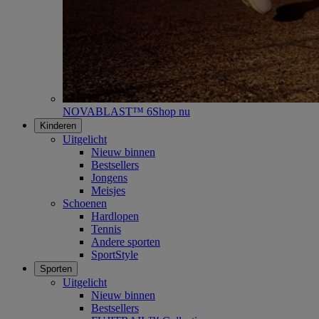
NOVABLAST™ 6
Shop nu
Kinderen
Uitgelicht
Nieuw binnen
Bestsellers
Jongens
Meisjes
Schoenen
Hardlopen
Tennis
Andere sporten
SportStyle
Sporten
Uitgelicht
Nieuw binnen
Bestsellers