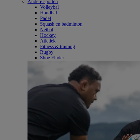
Andere sporten
Volleybal
Handbal
Padel
Squash en badminton
Netbal
Hockey
Atletiek
Fitness & training
Rugby
Shoe Finder