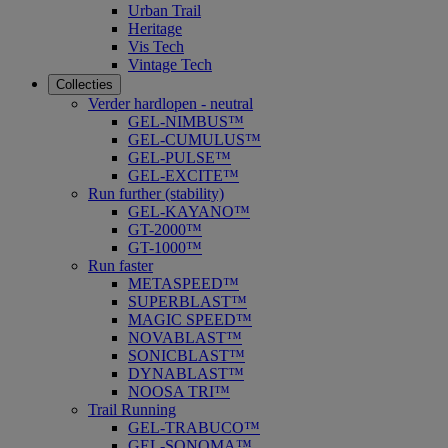
Urban Trail
Heritage
Vis Tech
Vintage Tech
Collecties
Verder hardlopen - neutral
GEL-NIMBUS™
GEL-CUMULUS™
GEL-PULSE™
GEL-EXCITE™
Run further (stability)
GEL-KAYANO™
GT-2000™
GT-1000™
Run faster
METASPEED™
SUPERBLAST™
MAGIC SPEED™
NOVABLAST™
SONICBLAST™
DYNABLAST™
NOOSA TRI™
Trail Running
GEL-TRABUCO™
GEL-SONOMA™