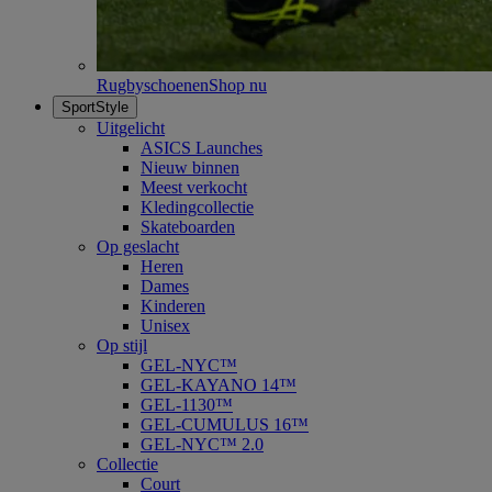
Rugbyschoenen
Shop nu
SportStyle
Uitgelicht
ASICS Launches
Nieuw binnen
Meest verkocht
Kledingcollectie
Skateboarden
Op geslacht
Heren
Dames
Kinderen
Unisex
Op stijl
GEL-NYC™
GEL-KAYANO 14™
GEL-1130™
GEL-CUMULUS 16™
GEL-NYC™ 2.0
Collectie
Court