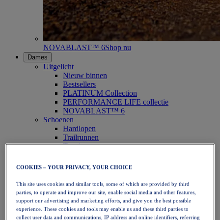
NOVABLAST™ 6
Shop nu
Dames
Uitgelicht
Nieuw binnen
Bestsellers
PLATINUM Collection
PERFORMANCE LIFE collectie
NOVABLAST™ 6
Schoenen
Hardlopen
Trailrunnen
Tennis
Volleybal
Handbal
COOKIES – YOUR PRIVACY, YOUR CHOICE
Padel
Netbal
This site uses cookies and similar tools, some of which are provided by third
SportStyle
parties, to operate and improve our site, enable social media and other features,
Bovenkleding
support our advertising and marketing efforts, and give you the best possible
Sport-bh's
experience. These cookies and tools may enable us and these third parties to
Tanktops
collect user data and communications, IP address and online identifiers, referring