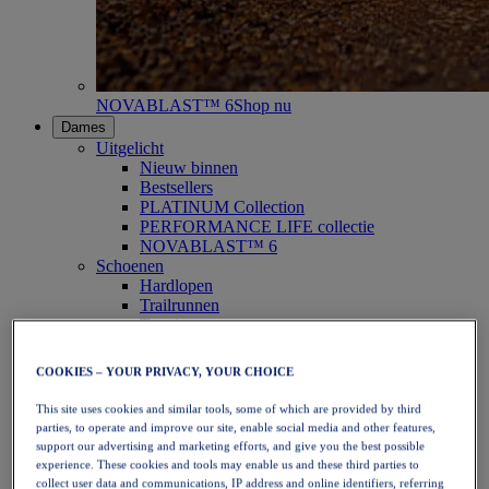
NOVABLAST™ 6
Shop nu
Dames
Uitgelicht
Nieuw binnen
Bestsellers
PLATINUM Collection
PERFORMANCE LIFE collectie
NOVABLAST™ 6
Schoenen
Hardlopen
Trailrunnen
Tennis
Volleybal
Handbal
COOKIES – YOUR PRIVACY, YOUR CHOICE
Padel
Netbal
This site uses cookies and similar tools, some of which are provided by third
SportStyle
parties, to operate and improve our site, enable social media and other features,
Bovenkleding
support our advertising and marketing efforts, and give you the best possible
Sport-bh's
experience. These cookies and tools may enable us and these third parties to
Tanktops
collect user data and communications, IP address and online identifiers, referring