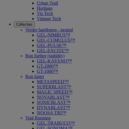
Urban Trail
Heritage
Vis Tech
Vintage Tech
Collecties
Verder hardlopen - neutral
GEL-NIMBUS™
GEL-CUMULUS™
GEL-PULSE™
GEL-EXCITE™
Run further (stability)
GEL-KAYANO™
GT-2000™
GT-1000™
Run faster
METASPEED™
SUPERBLAST™
MAGIC SPEED™
NOVABLAST™
SONICBLAST™
DYNABLAST™
NOOSA TRI™
Trail Running
GEL-TRABUCO™
GEL-SONOMA™