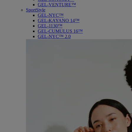
GEL-VENTURE™
SportStyle
GEL-NYC™
GEL-KAYANO 14™
GEL-1130™
GEL-CUMULUS 16™
GEL-NYC™ 2.0