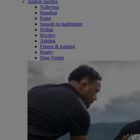
Andere sporten
Volleybal
Handbal
Padel
Squash en badminton
Netbal
Hockey
Atletiek
Fitness & training
Rugby
Shoe Finder