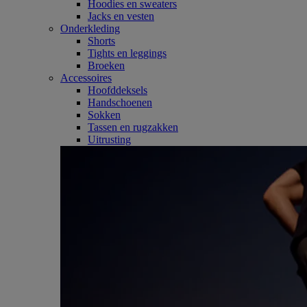
Hoodies en sweaters
Jacks en vesten
Onderkleding
Shorts
Tights en leggings
Broeken
Accessoires
Hoofddeksels
Handschoenen
Sokken
Tassen en rugzakken
Uitrusting