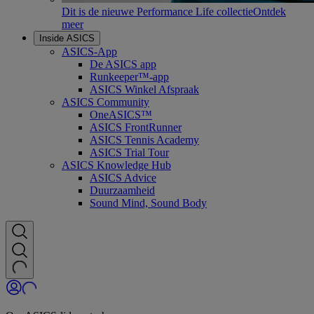
Dit is de nieuwe Performance Life collectie
Ontdek
meer
Inside ASICS
ASICS-App
De ASICS app
Runkeeper™-app
ASICS Winkel Afspraak
ASICS Community
OneASICS™
ASICS FrontRunner
ASICS Tennis Academy
ASICS Trial Tour
ASICS Knowledge Hub
ASICS Advice
Duurzaamheid
Sound Mind, Sound Body