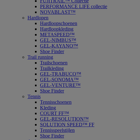
FUJITRAIL™ Collectie
PERFORMANCE LIFE collectie
NOVABLAST™
Hardlopen
Hardloopschoenen
Hardloopkleding
METASPEED™
GEL-NIMBUS™
GEL-KAYANO™
Shoe Finder
Trail running
Trailschoenen
Trailkleding
GEL-TRABUCO™
GEL-SONOMA™
GEL-VENTURE™
Shoe Finder
Tennis
Tennisschoenen
Kleding
COURT FF™
GEL-RESOLUTION™
SOLUTION SPEED™ FF
Tennisspeelstijlen
Shoe Finder