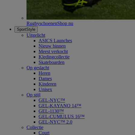
Rugbyschoenen
Shop nu
SportStyle
Uitgelicht
ASICS Launches
Nieuw binnen
Meest verkocht
Kledingcollectie
Skateboarden
Op geslacht
Heren
Dames
Kinderen
Unisex
Op stijl
GEL-NYC™
GEL-KAYANO 14™
GEL-1130™
GEL-CUMULUS 16™
GEL-NYC™ 2.0
Collectie
Court