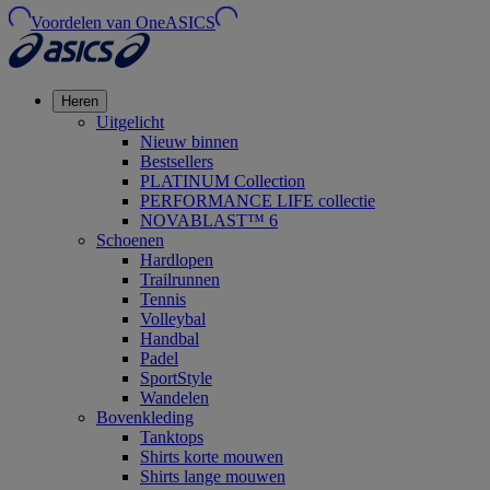
Voordelen van OneASICS
Heren
Uitgelicht
Nieuw binnen
Bestsellers
PLATINUM Collection
PERFORMANCE LIFE collectie
NOVABLAST™ 6
Schoenen
Hardlopen
Trailrunnen
Tennis
Volleybal
Handbal
Padel
SportStyle
Wandelen
Bovenkleding
Tanktops
Shirts korte mouwen
Shirts lange mouwen