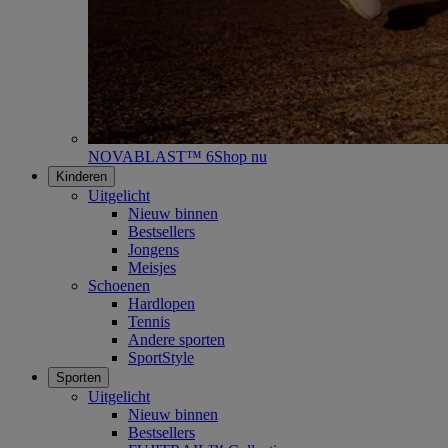
NOVABLAST™ 6
Shop nu
Kinderen
Uitgelicht
Nieuw binnen
Bestsellers
Jongens
Meisjes
Schoenen
Hardlopen
Tennis
Andere sporten
SportStyle
Sporten
Uitgelicht
Nieuw binnen
Bestsellers