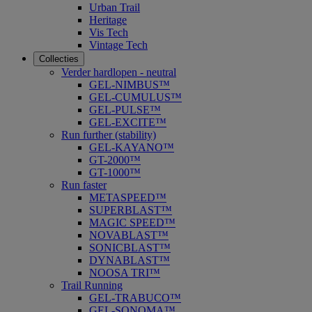
Urban Trail
Heritage
Vis Tech
Vintage Tech
Collecties
Verder hardlopen - neutral
GEL-NIMBUS™
GEL-CUMULUS™
GEL-PULSE™
GEL-EXCITE™
Run further (stability)
GEL-KAYANO™
GT-2000™
GT-1000™
Run faster
METASPEED™
SUPERBLAST™
MAGIC SPEED™
NOVABLAST™
SONICBLAST™
DYNABLAST™
NOOSA TRI™
Trail Running
GEL-TRABUCO™
GEL-SONOMA™