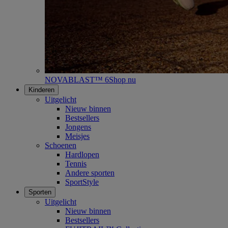
NOVABLAST™ 6
Shop nu
Kinderen
Uitgelicht
Nieuw binnen
Bestsellers
Jongens
Meisjes
Schoenen
Hardlopen
Tennis
Andere sporten
SportStyle
Sporten
Uitgelicht
Nieuw binnen
Bestsellers