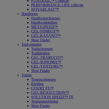
FUJITRAIL™ Collectie
PERFORMANCE LIFE collectie
NOVABLAST™
Hardlopen
Hardloopschoenen
Hardloopkleding
METASPEED™
GEL-NIMBUS™
GEL-KAYANO™
Shoe Finder
Trail running
Trailschoenen
Trailkleding
GEL-TRABUCO™
GEL-SONOMA™
GEL-VENTURE™
Shoe Finder
Tennis
Tennisschoenen
Kleding
COURT FF™
GEL-RESOLUTION™
SOLUTION SPEED™ FF
Tennisspeelstijlen
Shoe Finder