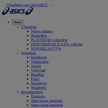
Voordelen van OneASICS
Heren
Uitgelicht
Nieuw binnen
Bestsellers
PLATINUM Collection
PERFORMANCE LIFE collectie
NOVABLAST™ 6
Schoenen
Hardlopen
Trailrunnen
Tennis
Volleybal
Handbal
Padel
SportStyle
Wandelen
Bovenkleding
Tanktops
Shirts korte mouwen
Shirts lange mouwen