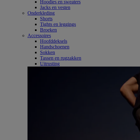
Hoodies en sweaters
Jacks en vesten
Onderkleding
Shorts
Tights en leggings
Broeken
Accessoires
Hoofddeksels
Handschoenen
Sokken
Tassen en rugzakken
Uitrusting