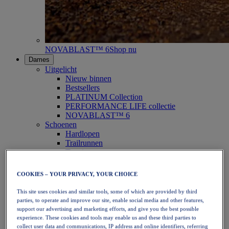
NOVABLAST™ 6
Shop nu
Dames
Uitgelicht
Nieuw binnen
Bestsellers
PLATINUM Collection
PERFORMANCE LIFE collectie
NOVABLAST™ 6
Schoenen
Hardlopen
Trailrunnen
Tennis
Volleybal
Handbal
COOKIES – YOUR PRIVACY, YOUR CHOICE
Padel
Netbal
This site uses cookies and similar tools, some of which are provided by third
SportStyle
parties, to operate and improve our site, enable social media and other features,
Bovenkleding
support our advertising and marketing efforts, and give you the best possible
Sport-bh's
experience. These cookies and tools may enable us and these third parties to
Tanktops
collect user data and communications, IP address and online identifiers, referring