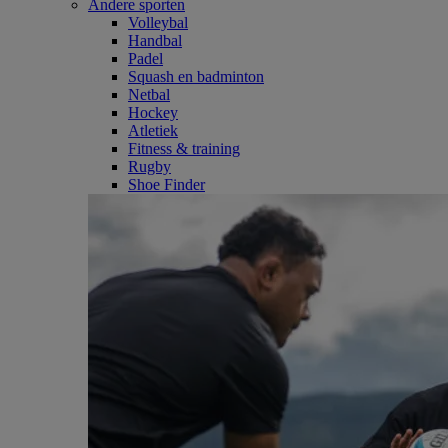
Andere sporten
Volleybal
Handbal
Padel
Squash en badminton
Netbal
Hockey
Atletiek
Fitness & training
Rugby
Shoe Finder