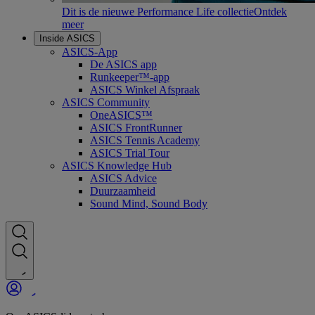
Dit is de nieuwe Performance Life collectie
Ontdek
meer
Inside ASICS
ASICS-App
De ASICS app
Runkeeper™-app
ASICS Winkel Afspraak
ASICS Community
OneASICS™
ASICS FrontRunner
ASICS Tennis Academy
ASICS Trial Tour
ASICS Knowledge Hub
ASICS Advice
Duurzaamheid
Sound Mind, Sound Body