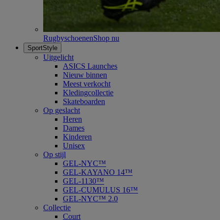
Rugbyschoenen
Shop nu
SportStyle
Uitgelicht
ASICS Launches
Nieuw binnen
Meest verkocht
Kledingcollectie
Skateboarden
Op geslacht
Heren
Dames
Kinderen
Unisex
Op stijl
GEL-NYC™
GEL-KAYANO 14™
GEL-1130™
GEL-CUMULUS 16™
GEL-NYC™ 2.0
Collectie
Court