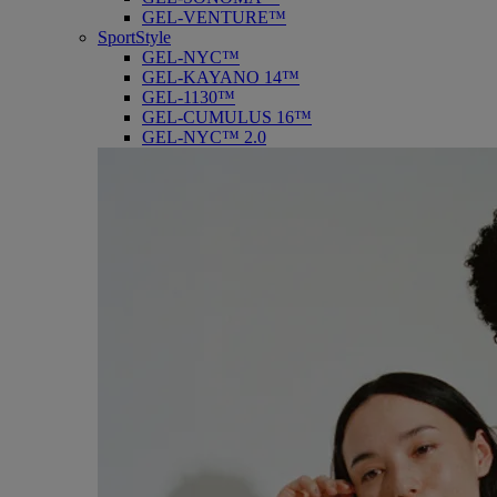
GEL-VENTURE™
SportStyle
GEL-NYC™
GEL-KAYANO 14™
GEL-1130™
GEL-CUMULUS 16™
GEL-NYC™ 2.0