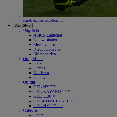
Rugbyschoenen
Shop nu
SportStyle
Uitgelicht
ASICS Launches
Nieuw binnen
Meest verkocht
Kledingcollectie
Skateboarden
Op geslacht
Heren
Dames
Kinderen
Unisex
Op stijl
GEL-NYC™
GEL-KAYANO 14™
GEL-1130™
GEL-CUMULUS 16™
GEL-NYC™ 2.0
Collectie
Court