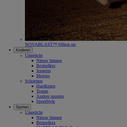
NOVABLAST™ 6
Shop nu
Kinderen
Uitgelicht
Nieuw binnen
Bestsellers
Jongens
Meisjes
Schoenen
Hardlopen
Tennis
Andere sporten
SportStyle
Sporten
Uitgelicht
Nieuw binnen
Bestsellers