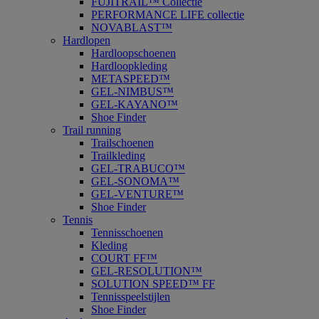
FUJITRAIL™ Collectie
PERFORMANCE LIFE collectie
NOVABLAST™
Hardlopen
Hardloopschoenen
Hardloopkleding
METASPEED™
GEL-NIMBUS™
GEL-KAYANO™
Shoe Finder
Trail running
Trailschoenen
Trailkleding
GEL-TRABUCO™
GEL-SONOMA™
GEL-VENTURE™
Shoe Finder
Tennis
Tennisschoenen
Kleding
COURT FF™
GEL-RESOLUTION™
SOLUTION SPEED™ FF
Tennisspeelstijlen
Shoe Finder