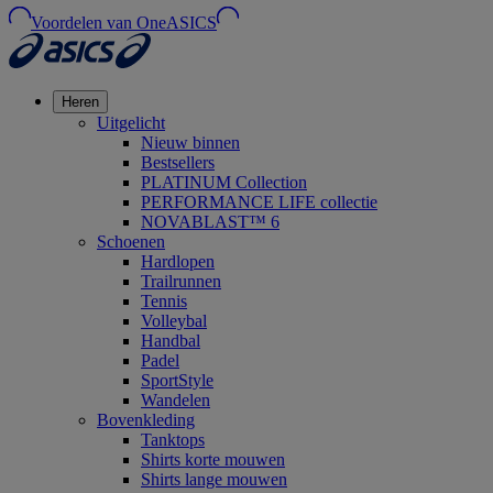
Voordelen van OneASICS
Heren
Uitgelicht
Nieuw binnen
Bestsellers
PLATINUM Collection
PERFORMANCE LIFE collectie
NOVABLAST™ 6
Schoenen
Hardlopen
Trailrunnen
Tennis
Volleybal
Handbal
Padel
SportStyle
Wandelen
Bovenkleding
Tanktops
Shirts korte mouwen
Shirts lange mouwen