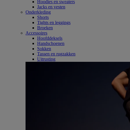
Hoodies en sweaters
Jacks en vesten
Onderkleding
Shorts
Tights en leggings
Broeken
Accessoires
Hoofddeksels
Handschoenen
Sokken
Tassen en rugzakken
Uitrusting