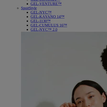
GEL-VENTURE™
SportStyle
GEL-NYC™
GEL-KAYANO 14™
GEL-1130™
GEL-CUMULUS 16™
GEL-NYC™ 2.0