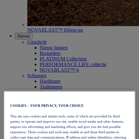
NOVABLAST™ 6
Shop nu
Dames
Uitgelicht
Nieuw binnen
Bestsellers
PLATINUM Collection
PERFORMANCE LIFE collectie
NOVABLAST™ 6
Schoenen
Hardlopen
Trailrunnen
Tennis
Volleybal
Handbal
COOKIES – YOUR PRIVACY, YOUR CHOICE
Padel
Netbal
This site uses cookies and similar tools, some of which are provided by third
SportStyle
parties, to operate and improve our site, enable social media and other features,
Bovenkleding
support our advertising and marketing efforts, and give you the best possible
Sport-bh's
experience. These cookies and tools may enable us and these third parties to
Tanktops
collect user data and communications, IP address and online identifiers, referring