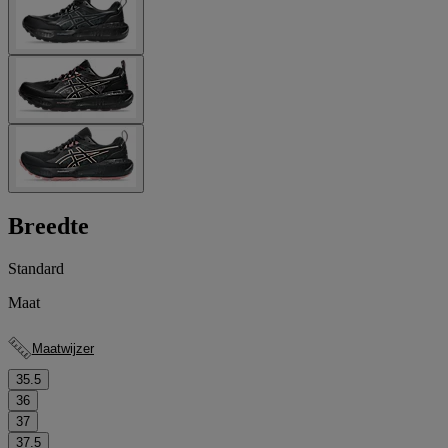
Breedte
Standard
Maat
Maatwijzer
35.5
36
37
37.5