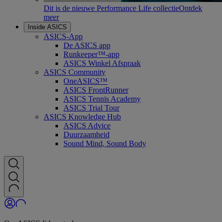
Dit is de nieuwe Performance Life collectie
Ontdek
meer
Inside ASICS
ASICS-App
De ASICS app
Runkeeper™-app
ASICS Winkel Afspraak
ASICS Community
OneASICS™
ASICS FrontRunner
ASICS Tennis Academy
ASICS Trial Tour
ASICS Knowledge Hub
ASICS Advice
Duurzaamheid
Sound Mind, Sound Body