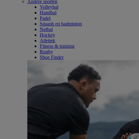
Andere sporten
Volleybal
Handbal
Padel
Squash en badminton
Netbal
Hockey
Atletiek
Fitness & training
Rugby
Shoe Finder