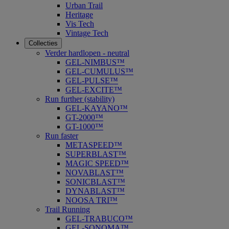
Urban Trail
Heritage
Vis Tech
Vintage Tech
Collecties
Verder hardlopen - neutral
GEL-NIMBUS™
GEL-CUMULUS™
GEL-PULSE™
GEL-EXCITE™
Run further (stability)
GEL-KAYANO™
GT-2000™
GT-1000™
Run faster
METASPEED™
SUPERBLAST™
MAGIC SPEED™
NOVABLAST™
SONICBLAST™
DYNABLAST™
NOOSA TRI™
Trail Running
GEL-TRABUCO™
GEL-SONOMA™