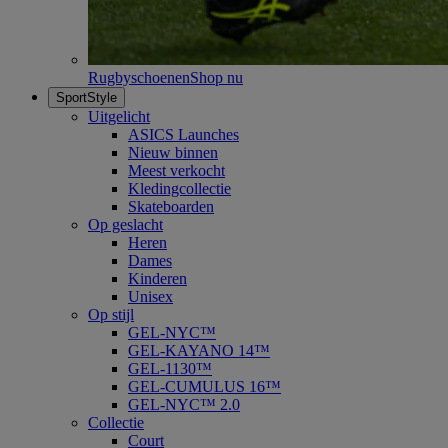
Rugbyschoenen
Shop nu
SportStyle
Uitgelicht
ASICS Launches
Nieuw binnen
Meest verkocht
Kledingcollectie
Skateboarden
Op geslacht
Heren
Dames
Kinderen
Unisex
Op stijl
GEL-NYC™
GEL-KAYANO 14™
GEL-1130™
GEL-CUMULUS 16™
GEL-NYC™ 2.0
Collectie
Court