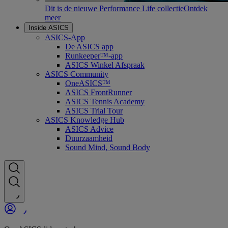
Dit is de nieuwe Performance Life collectie
Ontdek
meer
Inside ASICS
ASICS-App
De ASICS app
Runkeeper™-app
ASICS Winkel Afspraak
ASICS Community
OneASICS™
ASICS FrontRunner
ASICS Tennis Academy
ASICS Trial Tour
ASICS Knowledge Hub
ASICS Advice
Duurzaamheid
Sound Mind, Sound Body