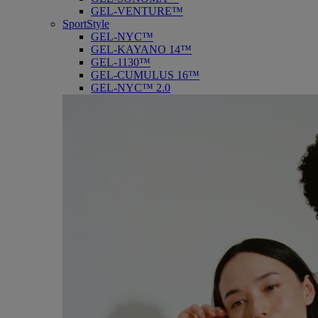
GEL-VENTURE™
SportStyle
GEL-NYC™
GEL-KAYANO 14™
GEL-1130™
GEL-CUMULUS 16™
GEL-NYC™ 2.0