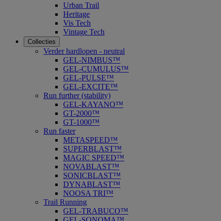
Urban Trail
Heritage
Vis Tech
Vintage Tech
Collecties
Verder hardlopen - neutral
GEL-NIMBUS™
GEL-CUMULUS™
GEL-PULSE™
GEL-EXCITE™
Run further (stability)
GEL-KAYANO™
GT-2000™
GT-1000™
Run faster
METASPEED™
SUPERBLAST™
MAGIC SPEED™
NOVABLAST™
SONICBLAST™
DYNABLAST™
NOOSA TRI™
Trail Running
GEL-TRABUCO™
GEL-SONOMA™