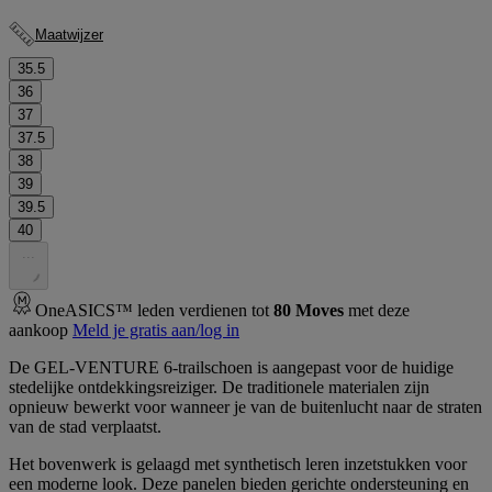
Maatwijzer
35.5
36
37
37.5
38
39
39.5
40
.
.
.
OneASICS™ leden verdienen tot
80
Moves
met deze
aankoop
Meld je gratis aan/log in
De GEL-VENTURE 6-trailschoen is aangepast voor de huidige
stedelijke ontdekkingsreiziger. De traditionele materialen zijn
opnieuw bewerkt voor wanneer je van de buitenlucht naar de straten
van de stad verplaatst.
Het bovenwerk is gelaagd met synthetisch leren inzetstukken voor
een moderne look. Deze panelen bieden gerichte ondersteuning en