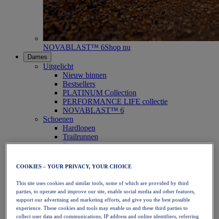
NOVABLAST™ 6
Shop nu
Dames
Uitgelicht
Nieuw binnen
Bestsellers
PLATINUM Collection
PERFORMANCE LIFE collectie
NOVABLAST™ 6
Schoenen
Hardlopen
Trailrunnen
Tennis
Volleybal
Handbal
COOKIES – YOUR PRIVACY, YOUR CHOICE
Padel
Netbal
This site uses cookies and similar tools, some of which are provided by third
SportStyle
parties, to operate and improve our site, enable social media and other features,
Bovenkleding
support our advertising and marketing efforts, and give you the best possible
Sport-bh's
experience. These cookies and tools may enable us and these third parties to
Tanktops
collect user data and communications, IP address and online identifiers, referring