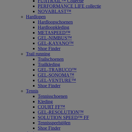
FUJITRAIL™ Collectie
PERFORMANCE LIFE collectie
NOVABLAST™
Hardlopen
Hardloopschoenen
Hardloopkleding
METASPEED™
GEL-NIMBUS™
GEL-KAYANO™
Shoe Finder
Trail running
Trailschoenen
Trailkleding
GEL-TRABUCO™
GEL-SONOMA™
GEL-VENTURE™
Shoe Finder
Tennis
Tennisschoenen
Kleding
COURT FF™
GEL-RESOLUTION™
SOLUTION SPEED™ FF
Tennisspeelstijlen
Shoe Finder