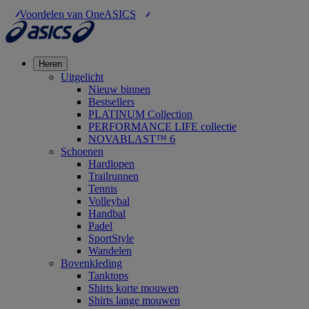
Voordelen van OneASICS
Heren
Uitgelicht
Nieuw binnen
Bestsellers
PLATINUM Collection
PERFORMANCE LIFE collectie
NOVABLAST™ 6
Schoenen
Hardlopen
Trailrunnen
Tennis
Volleybal
Handbal
Padel
SportStyle
Wandelen
Bovenkleding
Tanktops
Shirts korte mouwen
Shirts lange mouwen