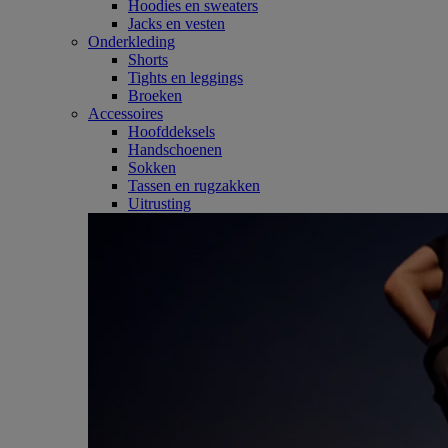
Hoodies en sweaters
Jacks en vesten
Onderkleding
Shorts
Tights en leggings
Broeken
Accessoires
Hoofddeksels
Handschoenen
Sokken
Tassen en rugzakken
Uitrusting