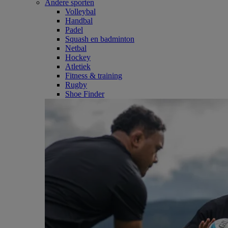
Andere sporten
Volleybal
Handbal
Padel
Squash en badminton
Netbal
Hockey
Atletiek
Fitness & training
Rugby
Shoe Finder