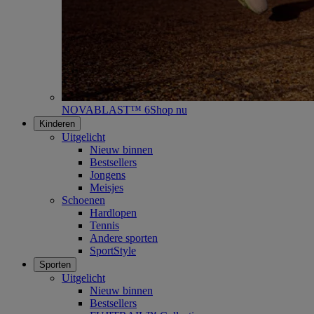
NOVABLAST™ 6
Shop nu
Kinderen
Uitgelicht
Nieuw binnen
Bestsellers
Jongens
Meisjes
Schoenen
Hardlopen
Tennis
Andere sporten
SportStyle
Sporten
Uitgelicht
Nieuw binnen
Bestsellers