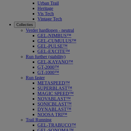
Urban Trail
Heritage
Vis Tech
Vintage Tech
Collecties
Verder hardlopen - neutral
GEL-NIMBUS™
GEL-CUMULUS™
GEL-PULSE™
GEL-EXCITE™
Run further (stability)
GEL-KAYANO™
GT-2000™
GT-1000™
Run faster
METASPEED™
SUPERBLAST™
MAGIC SPEED™
NOVABLAST™
SONICBLAST™
DYNABLAST™
NOOSA TRI™
Trail Running
GEL-TRABUCO™
GEL-SONOMA™