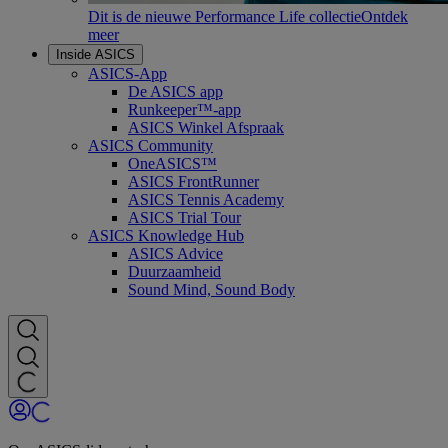
Dit is de nieuwe Performance Life collectie
Ontdek
meer
Inside ASICS
ASICS-App
De ASICS app
Runkeeper™-app
ASICS Winkel Afspraak
ASICS Community
OneASICS™
ASICS FrontRunner
ASICS Tennis Academy
ASICS Trial Tour
ASICS Knowledge Hub
ASICS Advice
Duurzaamheid
Sound Mind, Sound Body