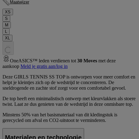
Maatwijzer
XS
S
M
L
XL
.
.
.
OneASICS™ leden verdienen tot
30
Moves
met deze
aankoop
Meld je gratis aan/log in
Deze GIRLS TENNIS SS TOP is ontworpen voor meer comfort en
helpt je kleintjes zich op de wedstrijd te concentreren. De
sneldrogende en zachte stof zorgt voor een comfortabel gevoel.
De top heeft een minimalistisch ontwerp met kleurvlakken als stoere
twist. Laat ze dus genieten van de wedstrijd in deze onmisbare top.
Minstens 50% van het basismateriaal van dit kledingstuk is
gerecycled om afval en CO2-uitstoot te verminderen.
Materialen en technologie