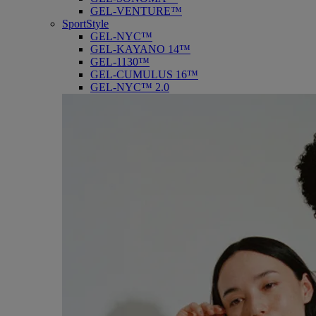
GEL-VENTURE™
SportStyle
GEL-NYC™
GEL-KAYANO 14™
GEL-1130™
GEL-CUMULUS 16™
GEL-NYC™ 2.0