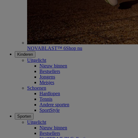
NOVABLAST™ 6
Shop nu
Kinderen
Uitgelicht
Nieuw binnen
Bestsellers
Jongens
Meisjes
Schoenen
Hardlopen
Tennis
Andere sporten
SportStyle
Sporten
Uitgelicht
Nieuw binnen
Bestsellers