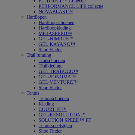
FUJITRAIL™ Collectie
PERFORMANCE LIFE collectie
NOVABLAST™
Hardlopen
Hardloopschoenen
Hardloopkleding
METASPEED™
GEL-NIMBUS™
GEL-KAYANO™
Shoe Finder
Trail running
Trailschoenen
Trailkleding
GEL-TRABUCO™
GEL-SONOMA™
GEL-VENTURE™
Shoe Finder
Tennis
Tennisschoenen
Kleding
COURT FF™
GEL-RESOLUTION™
SOLUTION SPEED™ FF
Tennisspeelstijlen
Shoe Finder