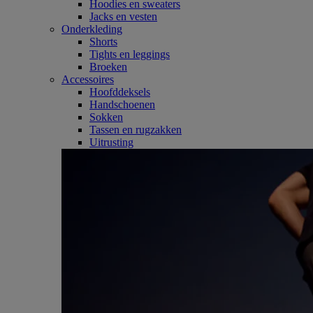
Hoodies en sweaters
Jacks en vesten
Onderkleding
Shorts
Tights en leggings
Broeken
Accessoires
Hoofddeksels
Handschoenen
Sokken
Tassen en rugzakken
Uitrusting