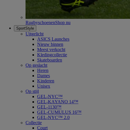
Rugbyschoenen
Shop nu
SportStyle
Uitgelicht
ASICS Launches
Nieuw binnen
Meest verkocht
Kledingcollectie
Skateboarden
Op geslacht
Heren
Dames
Kinderen
Unisex
Op stijl
GEL-NYC™
GEL-KAYANO 14™
GEL-1130™
GEL-CUMULUS 16™
GEL-NYC™ 2.0
Collectie
Court