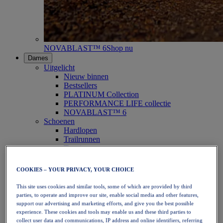
NOVABLAST™ 6
Shop nu
Dames
Uitgelicht
Nieuw binnen
Bestsellers
PLATINUM Collection
PERFORMANCE LIFE collectie
NOVABLAST™ 6
Schoenen
Hardlopen
Trailrunnen
Tennis
Volleybal
Handbal
COOKIES – YOUR PRIVACY, YOUR CHOICE
Padel
Netbal
This site uses cookies and similar tools, some of which are provided by third
SportStyle
parties, to operate and improve our site, enable social media and other features,
Bovenkleding
support our advertising and marketing efforts, and give you the best possible
Sport-bh's
experience. These cookies and tools may enable us and these third parties to
Tanktops
collect user data and communications, IP address and online identifiers, referring