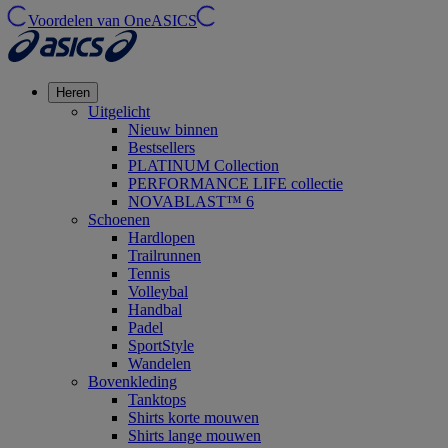
Voordelen van OneASICS
Heren
Uitgelicht
Nieuw binnen
Bestsellers
PLATINUM Collection
PERFORMANCE LIFE collectie
NOVABLAST™ 6
Schoenen
Hardlopen
Trailrunnen
Tennis
Volleybal
Handbal
Padel
SportStyle
Wandelen
Bovenkleding
Tanktops
Shirts korte mouwen
Shirts lange mouwen