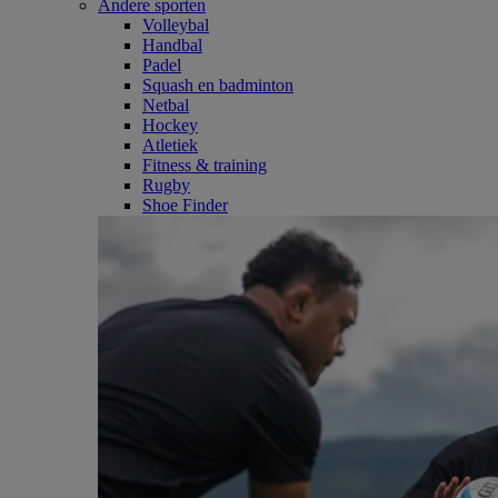
Andere sporten
Volleybal
Handbal
Padel
Squash en badminton
Netbal
Hockey
Atletiek
Fitness & training
Rugby
Shoe Finder