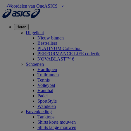
Voordelen van OneASICS
Heren
Uitgelicht
Nieuw binnen
Bestsellers
PLATINUM Collection
PERFORMANCE LIFE collectie
NOVABLAST™ 6
Schoenen
Hardlopen
Trailrunnen
Tennis
Volleybal
Handbal
Padel
SportStyle
Wandelen
Bovenkleding
Tanktops
Shirts korte mouwen
Shirts lange mouwen