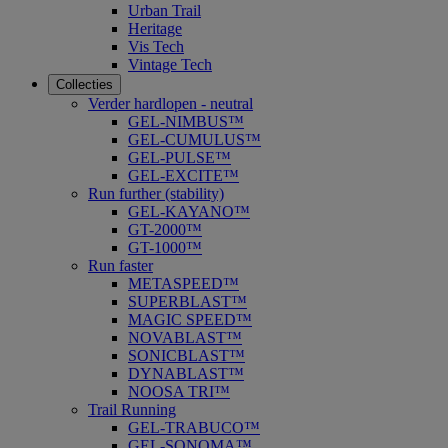
Urban Trail
Heritage
Vis Tech
Vintage Tech
Collecties
Verder hardlopen - neutral
GEL-NIMBUS™
GEL-CUMULUS™
GEL-PULSE™
GEL-EXCITE™
Run further (stability)
GEL-KAYANO™
GT-2000™
GT-1000™
Run faster
METASPEED™
SUPERBLAST™
MAGIC SPEED™
NOVABLAST™
SONICBLAST™
DYNABLAST™
NOOSA TRI™
Trail Running
GEL-TRABUCO™
GEL-SONOMA™