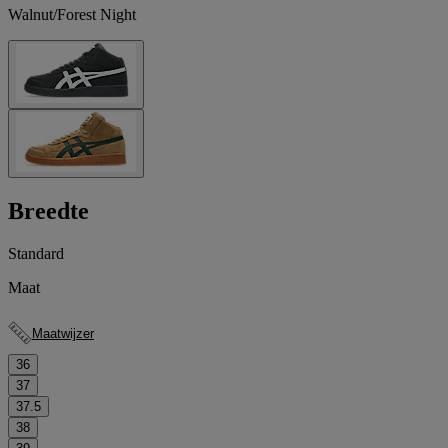
Walnut/Forest Night
Breedte
Standard
Maat
Maatwijzer
36
37
37.5
38