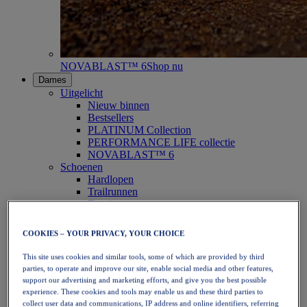
NOVABLAST™ 6
Shop nu
Dames
Uitgelicht
Nieuw binnen
Bestsellers
PLATINUM Collection
PERFORMANCE LIFE collectie
NOVABLAST™ 6
Schoenen
Hardlopen
Trailrunnen
Tennis
Volleybal
Handbal
COOKIES – YOUR PRIVACY, YOUR CHOICE
Padel
Netbal
This site uses cookies and similar tools, some of which are provided by third
SportStyle
parties, to operate and improve our site, enable social media and other features,
Bovenkleding
support our advertising and marketing efforts, and give you the best possible
Sport-bh's
experience. These cookies and tools may enable us and these third parties to
Tanktops
collect user data and communications, IP address and online identifiers, referring