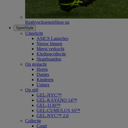
Rugbyschoenen
Shop nu
SportStyle
Uitgelicht
ASICS Launches
Nieuw binnen
Meest verkocht
Kledingcollectie
Skateboarden
Op geslacht
Heren
Dames
Kinderen
Unisex
Op stijl
GEL-NYC™
GEL-KAYANO 14™
GEL-1130™
GEL-CUMULUS 16™
GEL-NYC™ 2.0
Collectie
Court