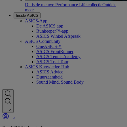
Dit is de nieuwe Performance Life collectie
Ontdek
meer
Inside ASICS
ASICS-App
De ASICS app
Runkeeper™-app
ASICS Winkel Afspraak
ASICS Community
OneASICS™
ASICS FrontRunner
ASICS Tennis Academy
ASICS Trial Tour
ASICS Knowledge Hub
ASICS Advice
Duurzaamheid
Sound Mind, Sound Body