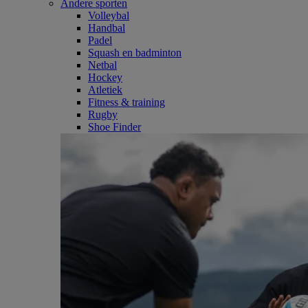
Andere sporten
Volleybal
Handbal
Padel
Squash en badminton
Netbal
Hockey
Atletiek
Fitness & training
Rugby
Shoe Finder