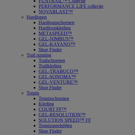
FUJITRAIL™ Collectie
PERFORMANCE LIFE collectie
NOVABLAST™
Hardlopen
Hardloopschoenen
Hardloopkleding
METASPEED™
GEL-NIMBUS™
GEL-KAYANO™
Shoe Finder
Trail running
Trailschoenen
Trailkleding
GEL-TRABUCO™
GEL-SONOMA™
GEL-VENTURE™
Shoe Finder
Tennis
Tennisschoenen
Kleding
COURT FF™
GEL-RESOLUTION™
SOLUTION SPEED™ FF
Tennisspeelstijlen
Shoe Finder