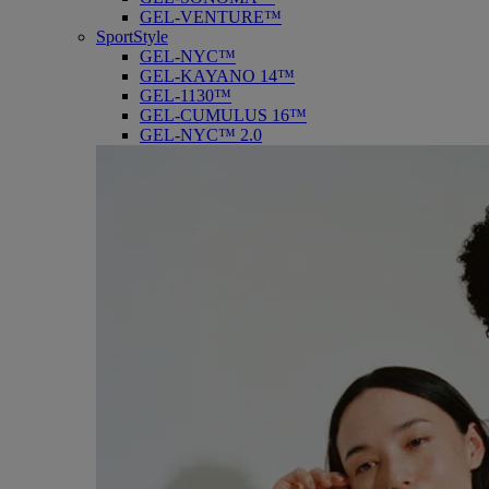
GEL-VENTURE™
SportStyle
GEL-NYC™
GEL-KAYANO 14™
GEL-1130™
GEL-CUMULUS 16™
GEL-NYC™ 2.0