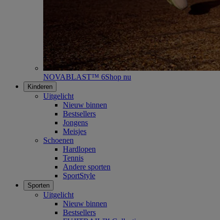
NOVABLAST™ 6
Shop nu
Kinderen
Uitgelicht
Nieuw binnen
Bestsellers
Jongens
Meisjes
Schoenen
Hardlopen
Tennis
Andere sporten
SportStyle
Sporten
Uitgelicht
Nieuw binnen
Bestsellers