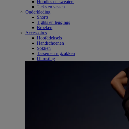
Hoodies en sweaters
Jacks en vesten
Onderkleding
Shorts
Tights en leggings
Broeken
Accessoires
Hoofddeksels
Handschoenen
Sokken
Tassen en rugzakken
Uitrusting