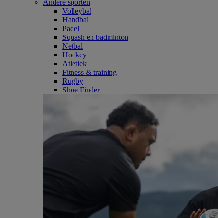
Andere sporten
Volleybal
Handbal
Padel
Squash en badminton
Netbal
Hockey
Atletiek
Fitness & training
Rugby
Shoe Finder