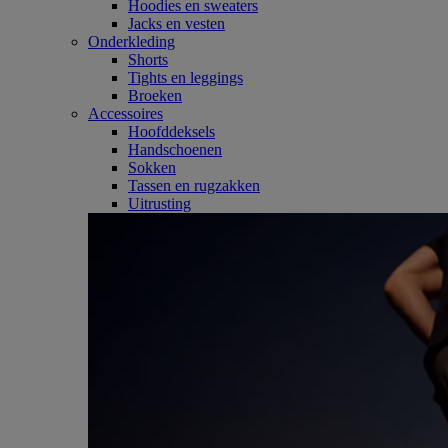
Hoodies en sweaters
Jacks en vesten
Onderkleding
Shorts
Tights en leggings
Broeken
Accessoires
Hoofddeksels
Handschoenen
Sokken
Tassen en rugzakken
Uitrusting