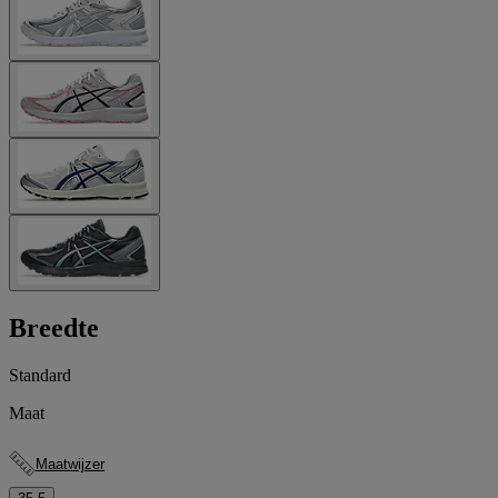
Breedte
Standard
Maat
Maatwijzer