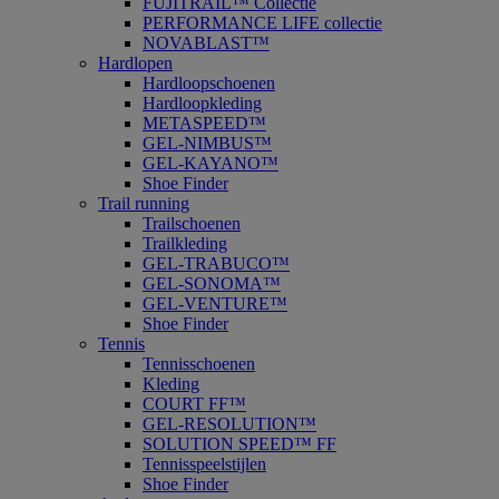
FUJITRAIL™ Collectie
PERFORMANCE LIFE collectie
NOVABLAST™
Hardlopen
Hardloopschoenen
Hardloopkleding
METASPEED™
GEL-NIMBUS™
GEL-KAYANO™
Shoe Finder
Trail running
Trailschoenen
Trailkleding
GEL-TRABUCO™
GEL-SONOMA™
GEL-VENTURE™
Shoe Finder
Tennis
Tennisschoenen
Kleding
COURT FF™
GEL-RESOLUTION™
SOLUTION SPEED™ FF
Tennisspeelstijlen
Shoe Finder