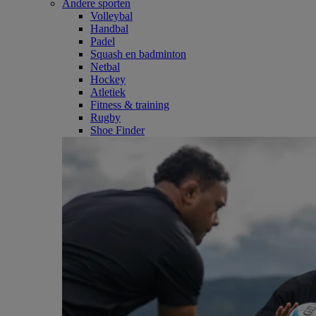
Andere sporten
Volleybal
Handbal
Padel
Squash en badminton
Netbal
Hockey
Atletiek
Fitness & training
Rugby
Shoe Finder