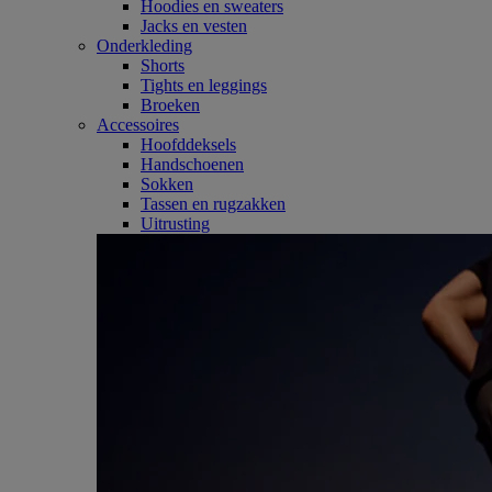
Hoodies en sweaters
Jacks en vesten
Onderkleding
Shorts
Tights en leggings
Broeken
Accessoires
Hoofddeksels
Handschoenen
Sokken
Tassen en rugzakken
Uitrusting