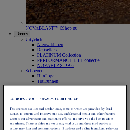
NOVABLAST™ 6
Shop nu
Dames
Uitgelicht
Nieuw binnen
Bestsellers
PLATINUM Collection
PERFORMANCE LIFE collectie
NOVABLAST™ 6
Schoenen
Hardlopen
Trailrunnen
Tennis
Volleybal
Handbal
COOKIES – YOUR PRIVACY, YOUR CHOICE
Padel
Netbal
This site uses cookies and similar tools, some of which are provided by third
SportStyle
parties, to operate and improve our site, enable social media and other features,
Bovenkleding
support our advertising and marketing efforts, and give you the best possible
Sport-bh's
experience. These cookies and tools may enable us and these third parties to
Tanktops
collect user data and communications, IP address and online identifiers, referring