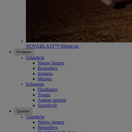
NOVABLAST™ 6
Shop nu
Kinderen
Uitgelicht
Nieuw binnen
Bestsellers
Jongens
Meisjes
Schoenen
Hardlopen
Tennis
Andere sporten
SportStyle
Sporten
Uitgelicht
Nieuw binnen
Bestsellers