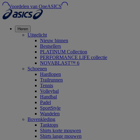
Voordelen van OneASICS
Heren
Uitgelicht
Nieuw binnen
Bestsellers
PLATINUM Collection
PERFORMANCE LIFE collectie
NOVABLAST™ 6
Schoenen
Hardlopen
Trailrunnen
Tennis
Volleybal
Handbal
Padel
SportStyle
Wandelen
Bovenkleding
Tanktops
Shirts korte mouwen
Shirts lange mouwen