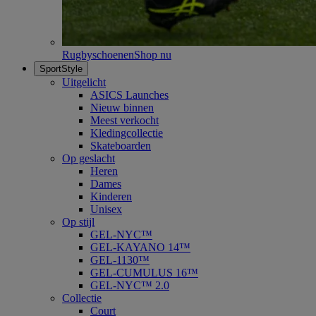
Rugbyschoenen
Shop nu
SportStyle
Uitgelicht
ASICS Launches
Nieuw binnen
Meest verkocht
Kledingcollectie
Skateboarden
Op geslacht
Heren
Dames
Kinderen
Unisex
Op stijl
GEL-NYC™
GEL-KAYANO 14™
GEL-1130™
GEL-CUMULUS 16™
GEL-NYC™ 2.0
Collectie
Court