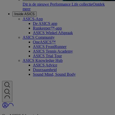
Dit is de nieuwe Performance Life collectie
Ontdek
meer
Inside ASICS
ASICS-App
De ASICS app
Runkeeper™-app
ASICS Winkel Afspraak
ASICS Community
OneASICS™
ASICS FrontRunner
ASICS Tennis Academy
ASICS Trial Tour
ASICS Knowledge Hub
ASICS Advice
Duurzaamheid
Sound Mind, Sound Body