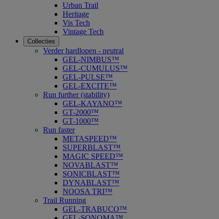
Urban Trail
Heritage
Vis Tech
Vintage Tech
Collecties
Verder hardlopen - neutral
GEL-NIMBUS™
GEL-CUMULUS™
GEL-PULSE™
GEL-EXCITE™
Run further (stability)
GEL-KAYANO™
GT-2000™
GT-1000™
Run faster
METASPEED™
SUPERBLAST™
MAGIC SPEED™
NOVABLAST™
SONICBLAST™
DYNABLAST™
NOOSA TRI™
Trail Running
GEL-TRABUCO™
GEL-SONOMA™