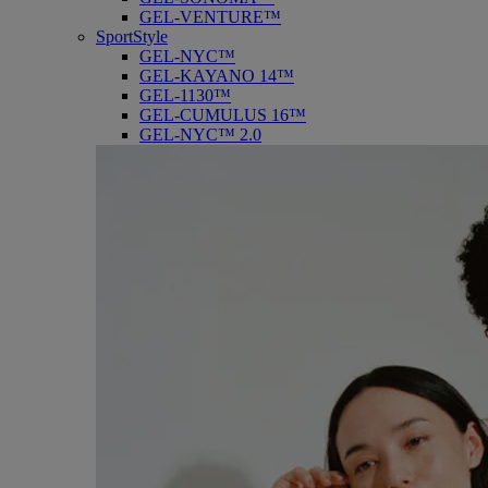
GEL-VENTURE™
SportStyle
GEL-NYC™
GEL-KAYANO 14™
GEL-1130™
GEL-CUMULUS 16™
GEL-NYC™ 2.0