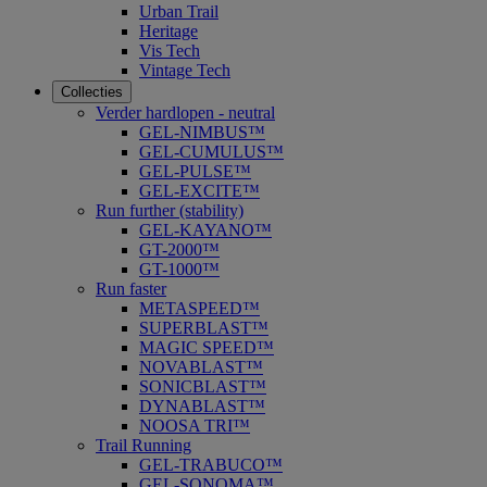
Urban Trail
Heritage
Vis Tech
Vintage Tech
Collecties
Verder hardlopen - neutral
GEL-NIMBUS™
GEL-CUMULUS™
GEL-PULSE™
GEL-EXCITE™
Run further (stability)
GEL-KAYANO™
GT-2000™
GT-1000™
Run faster
METASPEED™
SUPERBLAST™
MAGIC SPEED™
NOVABLAST™
SONICBLAST™
DYNABLAST™
NOOSA TRI™
Trail Running
GEL-TRABUCO™
GEL-SONOMA™