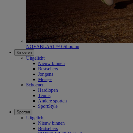
NOVABLAST™ 6
Shop nu
Kinderen
Uitgelicht
Nieuw binnen
Bestsellers
Jongens
Meisjes
Schoenen
Hardlopen
Tennis
Andere sporten
SportStyle
Sporten
Uitgelicht
Nieuw binnen
Bestsellers