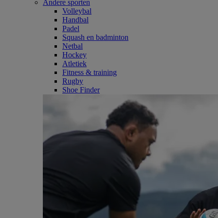
Andere sporten
Volleybal
Handbal
Padel
Squash en badminton
Netbal
Hockey
Atletiek
Fitness & training
Rugby
Shoe Finder