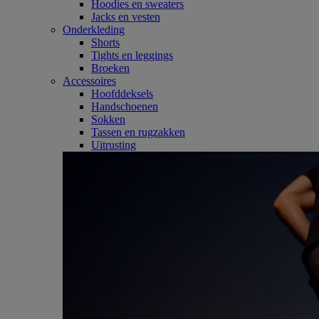
Hoodies en sweaters
Jacks en vesten
Onderkleding
Shorts
Tights en leggings
Broeken
Accessoires
Hoofddeksels
Handschoenen
Sokken
Tassen en rugzakken
Uitrusting