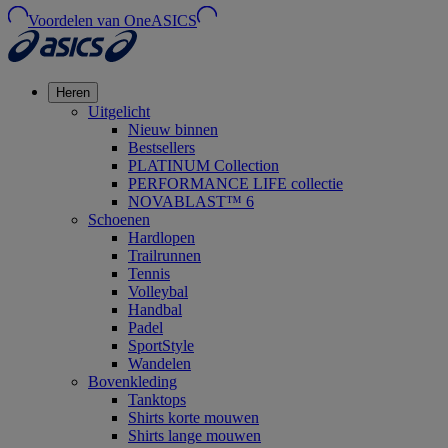
Voordelen van OneASICS
Heren
Uitgelicht
Nieuw binnen
Bestsellers
PLATINUM Collection
PERFORMANCE LIFE collectie
NOVABLAST™ 6
Schoenen
Hardlopen
Trailrunnen
Tennis
Volleybal
Handbal
Padel
SportStyle
Wandelen
Bovenkleding
Tanktops
Shirts korte mouwen
Shirts lange mouwen