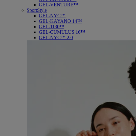
GEL-VENTURE™
SportStyle
GEL-NYC™
GEL-KAYANO 14™
GEL-1130™
GEL-CUMULUS 16™
GEL-NYC™ 2.0