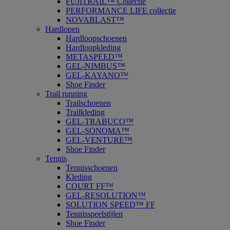
FUJITRAIL™ Collectie
PERFORMANCE LIFE collectie
NOVABLAST™
Hardlopen
Hardloopschoenen
Hardloopkleding
METASPEED™
GEL-NIMBUS™
GEL-KAYANO™
Shoe Finder
Trail running
Trailschoenen
Trailkleding
GEL-TRABUCO™
GEL-SONOMA™
GEL-VENTURE™
Shoe Finder
Tennis
Tennisschoenen
Kleding
COURT FF™
GEL-RESOLUTION™
SOLUTION SPEED™ FF
Tennisspeelstijlen
Shoe Finder