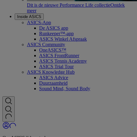
Dit is de nieuwe Performance Life collectie
Ontdek
meer
Inside ASICS
ASICS-App
De ASICS app
Runkeeper™-app
ASICS Winkel Afspraak
ASICS Community
OneASICS™
ASICS FrontRunner
ASICS Tennis Academy
ASICS Trial Tour
ASICS Knowledge Hub
ASICS Advice
Duurzaamheid
Sound Mind, Sound Body