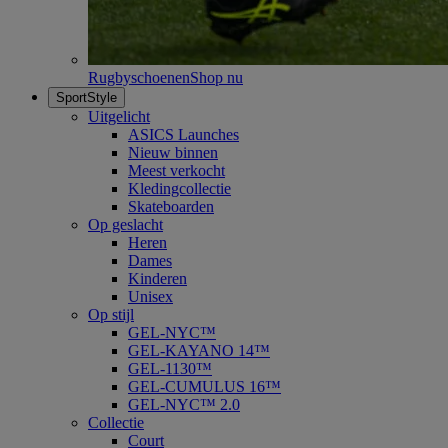
Rugbyschoenen
Shop nu
SportStyle
Uitgelicht
ASICS Launches
Nieuw binnen
Meest verkocht
Kledingcollectie
Skateboarden
Op geslacht
Heren
Dames
Kinderen
Unisex
Op stijl
GEL-NYC™
GEL-KAYANO 14™
GEL-1130™
GEL-CUMULUS 16™
GEL-NYC™ 2.0
Collectie
Court