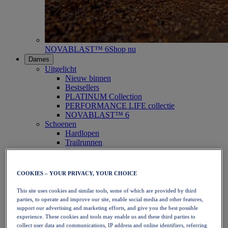
NOVABLAST™ 6
Shop nu
Dames
Uitgelicht
Nieuw binnen
Bestsellers
PLATINUM Collection
PERFORMANCE LIFE collectie
NOVABLAST™ 6
Schoenen
Hardlopen
Trailrunnen
Tennis
Volleybal
Handbal
COOKIES – YOUR PRIVACY, YOUR CHOICE
Padel
Netbal
This site uses cookies and similar tools, some of which are provided by third
SportStyle
parties, to operate and improve our site, enable social media and other features,
Bovenkleding
support our advertising and marketing efforts, and give you the best possible
Sport-bh's
experience. These cookies and tools may enable us and these third parties to
Tanktops
collect user data and communications, IP address and online identifiers, referring