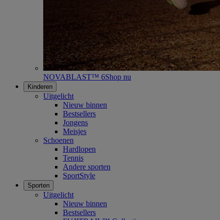
NOVABLAST™ 6
Shop nu
Kinderen
Uitgelicht
Nieuw binnen
Bestsellers
Jongens
Meisjes
Schoenen
Hardlopen
Tennis
Andere sporten
SportStyle
Sporten
Uitgelicht
Nieuw binnen
Bestsellers