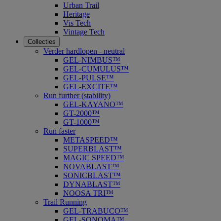
Urban Trail
Heritage
Vis Tech
Vintage Tech
Collecties
Verder hardlopen - neutral
GEL-NIMBUS™
GEL-CUMULUS™
GEL-PULSE™
GEL-EXCITE™
Run further (stability)
GEL-KAYANO™
GT-2000™
GT-1000™
Run faster
METASPEED™
SUPERBLAST™
MAGIC SPEED™
NOVABLAST™
SONICBLAST™
DYNABLAST™
NOOSA TRI™
Trail Running
GEL-TRABUCO™
GEL-SONOMA™