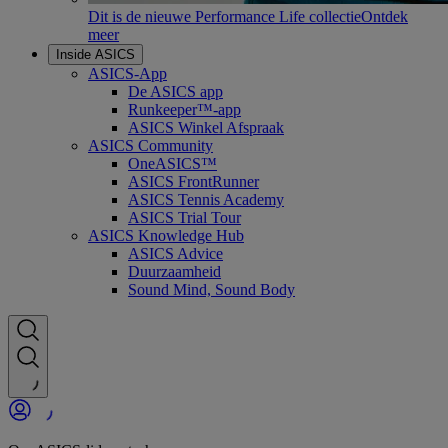
Dit is de nieuwe Performance Life collectie
Ontdek
meer
Inside ASICS
ASICS-App
De ASICS app
Runkeeper™-app
ASICS Winkel Afspraak
ASICS Community
OneASICS™
ASICS FrontRunner
ASICS Tennis Academy
ASICS Trial Tour
ASICS Knowledge Hub
ASICS Advice
Duurzaamheid
Sound Mind, Sound Body