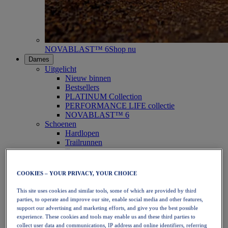
NOVABLAST™ 6
Shop nu
Dames
Uitgelicht
Nieuw binnen
Bestsellers
PLATINUM Collection
PERFORMANCE LIFE collectie
NOVABLAST™ 6
Schoenen
Hardlopen
Trailrunnen
Tennis
Volleybal
Handbal
COOKIES – YOUR PRIVACY, YOUR CHOICE
Padel
Netbal
This site uses cookies and similar tools, some of which are provided by third
SportStyle
parties, to operate and improve our site, enable social media and other features,
Bovenkleding
support our advertising and marketing efforts, and give you the best possible
Sport-bh's
experience. These cookies and tools may enable us and these third parties to
Tanktops
collect user data and communications, IP address and online identifiers, referring