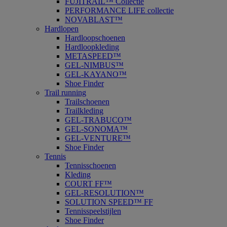
FUJITRAIL™ Collectie
PERFORMANCE LIFE collectie
NOVABLAST™
Hardlopen
Hardloopschoenen
Hardloopkleding
METASPEED™
GEL-NIMBUS™
GEL-KAYANO™
Shoe Finder
Trail running
Trailschoenen
Trailkleding
GEL-TRABUCO™
GEL-SONOMA™
GEL-VENTURE™
Shoe Finder
Tennis
Tennisschoenen
Kleding
COURT FF™
GEL-RESOLUTION™
SOLUTION SPEED™ FF
Tennisspeelstijlen
Shoe Finder