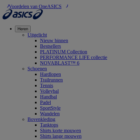
Voordelen van OneASICS
Heren
Uitgelicht
Nieuw binnen
Bestsellers
PLATINUM Collection
PERFORMANCE LIFE collectie
NOVABLAST™ 6
Schoenen
Hardlopen
Trailrunnen
Tennis
Volleybal
Handbal
Padel
SportStyle
Wandelen
Bovenkleding
Tanktops
Shirts korte mouwen
Shirts lange mouwen