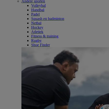
Andere sporten
Volleybal
Handbal
Padel
Squash en badminton
Netbal
Hockey
Atletiek
Fitness & training
Rugby
Shoe Finder