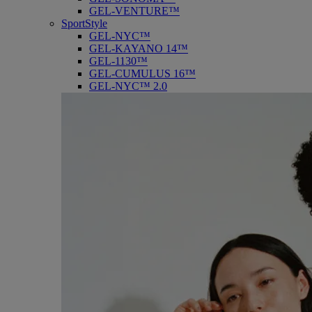
GEL-VENTURE™
SportStyle
GEL-NYC™
GEL-KAYANO 14™
GEL-1130™
GEL-CUMULUS 16™
GEL-NYC™ 2.0