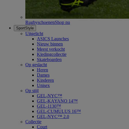
Rugbyschoenen
Shop nu
SportStyle
Uitgelicht
ASICS Launches
Nieuw binnen
Meest verkocht
Kledingcollectie
Skateboarden
Op geslacht
Heren
Dames
Kinderen
Unisex
Op stijl
GEL-NYC™
GEL-KAYANO 14™
GEL-1130™
GEL-CUMULUS 16™
GEL-NYC™ 2.0
Collectie
Court