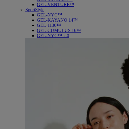
GEL-VENTURE™
SportStyle
GEL-NYC™
GEL-KAYANO 14™
GEL-1130™
GEL-CUMULUS 16™
GEL-NYC™ 2.0