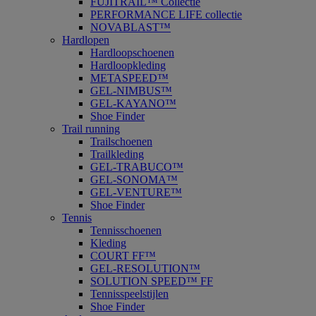
FUJITRAIL™ Collectie
PERFORMANCE LIFE collectie
NOVABLAST™
Hardlopen
Hardloopschoenen
Hardloopkleding
METASPEED™
GEL-NIMBUS™
GEL-KAYANO™
Shoe Finder
Trail running
Trailschoenen
Trailkleding
GEL-TRABUCO™
GEL-SONOMA™
GEL-VENTURE™
Shoe Finder
Tennis
Tennisschoenen
Kleding
COURT FF™
GEL-RESOLUTION™
SOLUTION SPEED™ FF
Tennisspeelstijlen
Shoe Finder