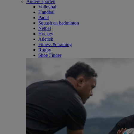
Andere sporten
Volleybal
Handbal
Padel
Squash en badminton
Netbal
Hockey
Atletiek
Fitness & training
Rugby
Shoe Finder