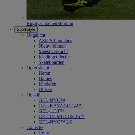
Rugbyschoenen
Shop nu
SportStyle
Uitgelicht
ASICS Launches
Nieuw binnen
Meest verkocht
Kledingcollectie
Skateboarden
Op geslacht
Heren
Dames
Kinderen
Unisex
Op stijl
GEL-NYC™
GEL-KAYANO 14™
GEL-1130™
GEL-CUMULUS 16™
GEL-NYC™ 2.0
Collectie
Court