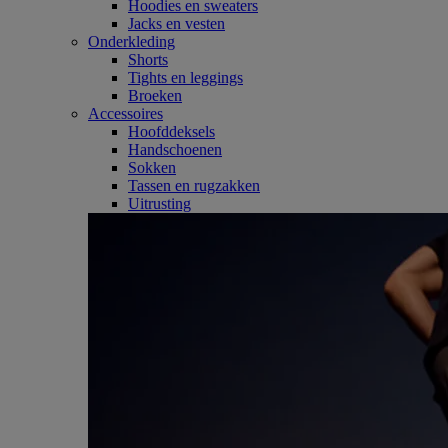
Hoodies en sweaters
Jacks en vesten
Onderkleding
Shorts
Tights en leggings
Broeken
Accessoires
Hoofddeksels
Handschoenen
Sokken
Tassen en rugzakken
Uitrusting