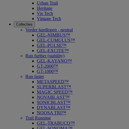
Urban Trail
Heritage
Vis Tech
Vintage Tech
Collecties
Verder hardlopen - neutral
GEL-NIMBUS™
GEL-CUMULUS™
GEL-PULSE™
GEL-EXCITE™
Run further (stability)
GEL-KAYANO™
GT-2000™
GT-1000™
Run faster
METASPEED™
SUPERBLAST™
MAGIC SPEED™
NOVABLAST™
SONICBLAST™
DYNABLAST™
NOOSA TRI™
Trail Running
GEL-TRABUCO™
GEL-SONOMA™