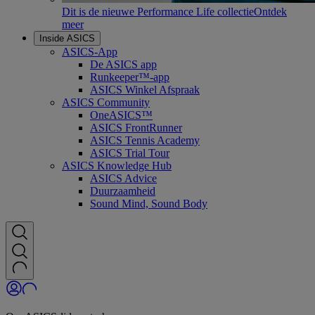
Dit is de nieuwe Performance Life collectie
Ontdek
meer
Inside ASICS
ASICS-App
De ASICS app
Runkeeper™-app
ASICS Winkel Afspraak
ASICS Community
OneASICS™
ASICS FrontRunner
ASICS Tennis Academy
ASICS Trial Tour
ASICS Knowledge Hub
ASICS Advice
Duurzaamheid
Sound Mind, Sound Body