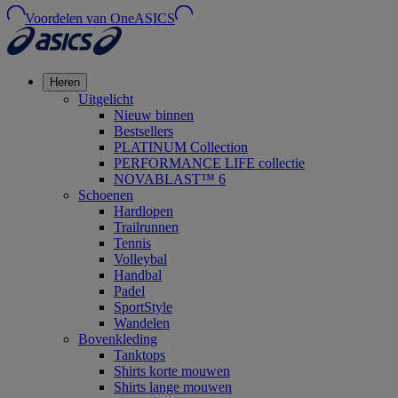
Voordelen van OneASICS
Heren
Uitgelicht
Nieuw binnen
Bestsellers
PLATINUM Collection
PERFORMANCE LIFE collectie
NOVABLAST™ 6
Schoenen
Hardlopen
Trailrunnen
Tennis
Volleybal
Handbal
Padel
SportStyle
Wandelen
Bovenkleding
Tanktops
Shirts korte mouwen
Shirts lange mouwen