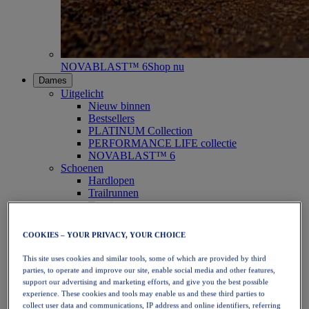
NOVABLAST™ 6
Shop nu
Dames
Uitgelicht
Nieuw binnen
Bestsellers
PLATINUM Collection
PERFORMANCE LIFE collectie
NOVABLAST™ 6
Schoenen
Hardlopen
Trailrunnen
Tennis
Volleybal
Handbal
COOKIES – YOUR PRIVACY, YOUR CHOICE
Padel
Netbal
This site uses cookies and similar tools, some of which are provided by third
SportStyle
parties, to operate and improve our site, enable social media and other features,
Bovenkleding
support our advertising and marketing efforts, and give you the best possible
Sport-bh's
experience. These cookies and tools may enable us and these third parties to
Tanktops
collect user data and communications, IP address and online identifiers, referring