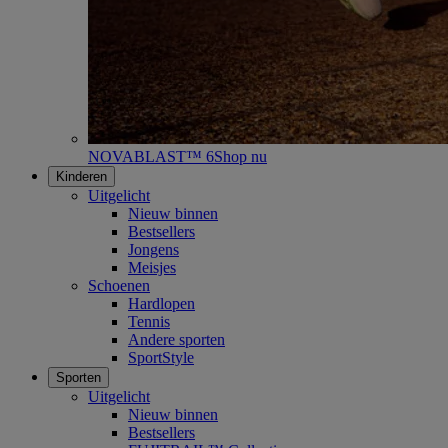
NOVABLAST™ 6
Shop nu
Kinderen
Uitgelicht
Nieuw binnen
Bestsellers
Jongens
Meisjes
Schoenen
Hardlopen
Tennis
Andere sporten
SportStyle
Sporten
Uitgelicht
Nieuw binnen
Bestsellers