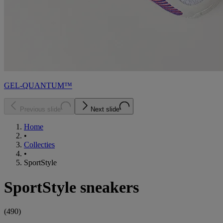
GEL-QUANTUM™
Previous slide
Next slide
Home
•
Collecties
•
SportStyle
SportStyle sneakers
(
490
)