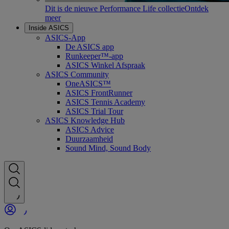
Dit is de nieuwe Performance Life collectie
Ontdek
meer
Inside ASICS
ASICS-App
De ASICS app
Runkeeper™-app
ASICS Winkel Afspraak
ASICS Community
OneASICS™
ASICS FrontRunner
ASICS Tennis Academy
ASICS Trial Tour
ASICS Knowledge Hub
ASICS Advice
Duurzaamheid
Sound Mind, Sound Body