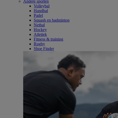
Andere sporten
Volleybal
Handbal
Padel
Squash en badminton
Netbal
Hockey
Atletiek
Fitness & training
Rugby
Shoe Finder