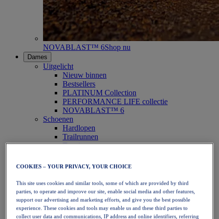
NOVABLAST™ 6
Shop nu
Dames
Uitgelicht
Nieuw binnen
Bestsellers
PLATINUM Collection
PERFORMANCE LIFE collectie
NOVABLAST™ 6
Schoenen
Hardlopen
Trailrunnen
Tennis
Volleybal
Handbal
COOKIES – YOUR PRIVACY, YOUR CHOICE
Padel
Netbal
This site uses cookies and similar tools, some of which are provided by third
SportStyle
parties, to operate and improve our site, enable social media and other features,
Bovenkleding
support our advertising and marketing efforts, and give you the best possible
Sport-bh's
experience. These cookies and tools may enable us and these third parties to
Tanktops
collect user data and communications, IP address and online identifiers, referring