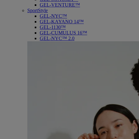
GEL-VENTURE™
SportStyle
GEL-NYC™
GEL-KAYANO 14™
GEL-1130™
GEL-CUMULUS 16™
GEL-NYC™ 2.0