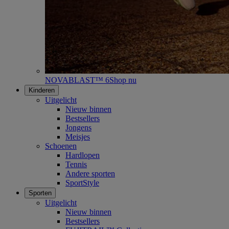
NOVABLAST™ 6
Shop nu
Kinderen
Uitgelicht
Nieuw binnen
Bestsellers
Jongens
Meisjes
Schoenen
Hardlopen
Tennis
Andere sporten
SportStyle
Sporten
Uitgelicht
Nieuw binnen
Bestsellers