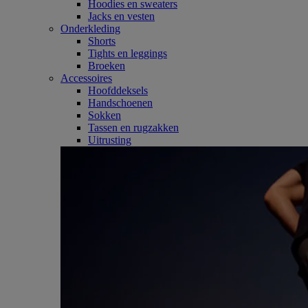
Hoodies en sweaters
Jacks en vesten
Onderkleding
Shorts
Tights en leggings
Broeken
Accessoires
Hoofddeksels
Handschoenen
Sokken
Tassen en rugzakken
Uitrusting