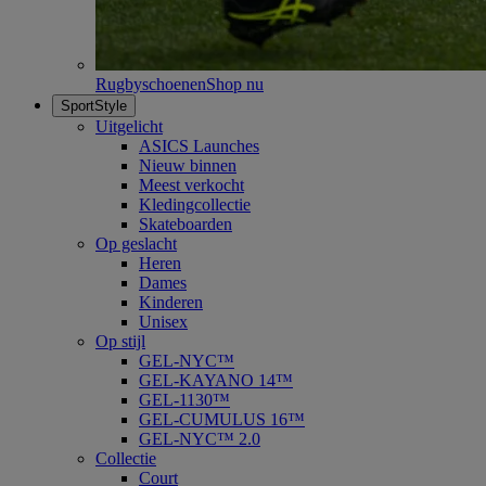
Rugbyschoenen
Shop nu
SportStyle
Uitgelicht
ASICS Launches
Nieuw binnen
Meest verkocht
Kledingcollectie
Skateboarden
Op geslacht
Heren
Dames
Kinderen
Unisex
Op stijl
GEL-NYC™
GEL-KAYANO 14™
GEL-1130™
GEL-CUMULUS 16™
GEL-NYC™ 2.0
Collectie
Court