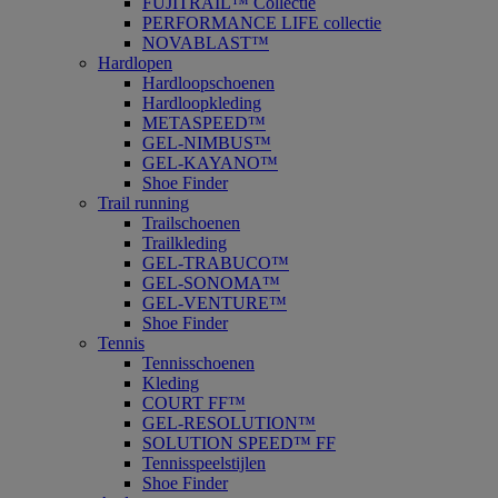
FUJITRAIL™ Collectie
PERFORMANCE LIFE collectie
NOVABLAST™
Hardlopen
Hardloopschoenen
Hardloopkleding
METASPEED™
GEL-NIMBUS™
GEL-KAYANO™
Shoe Finder
Trail running
Trailschoenen
Trailkleding
GEL-TRABUCO™
GEL-SONOMA™
GEL-VENTURE™
Shoe Finder
Tennis
Tennisschoenen
Kleding
COURT FF™
GEL-RESOLUTION™
SOLUTION SPEED™ FF
Tennisspeelstijlen
Shoe Finder