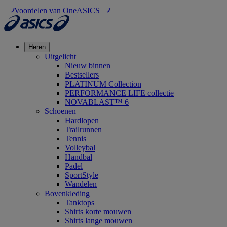
Voordelen van OneASICS
Heren
Uitgelicht
Nieuw binnen
Bestsellers
PLATINUM Collection
PERFORMANCE LIFE collectie
NOVABLAST™ 6
Schoenen
Hardlopen
Trailrunnen
Tennis
Volleybal
Handbal
Padel
SportStyle
Wandelen
Bovenkleding
Tanktops
Shirts korte mouwen
Shirts lange mouwen