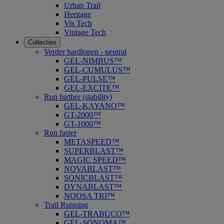
Urban Trail
Heritage
Vis Tech
Vintage Tech
Collecties
Verder hardlopen - neutral
GEL-NIMBUS™
GEL-CUMULUS™
GEL-PULSE™
GEL-EXCITE™
Run further (stability)
GEL-KAYANO™
GT-2000™
GT-1000™
Run faster
METASPEED™
SUPERBLAST™
MAGIC SPEED™
NOVABLAST™
SONICBLAST™
DYNABLAST™
NOOSA TRI™
Trail Running
GEL-TRABUCO™
GEL-SONOMA™