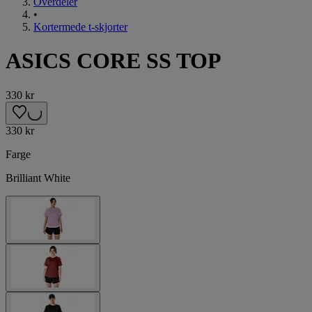
Overdeler
•
Kortermede t-skjorter
ASICS CORE SS TOP
330 kr
330 kr
Farge
Brilliant White