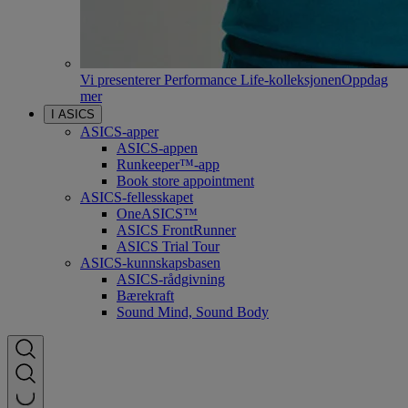
Vi presenterer Performance Life-kolleksjonen
Oppdag
mer
I ASICS
ASICS-apper
ASICS-appen
Runkeeper™-app
Book store appointment
ASICS-fellesskapet
OneASICS™
ASICS FrontRunner
ASICS Trial Tour
ASICS-kunnskapsbasen
ASICS-rådgivning
Bærekraft
Sound Mind, Sound Body