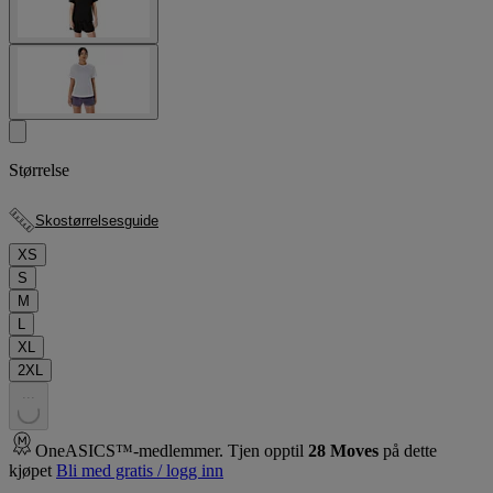
Størrelse
Skostørrelsesguide
XS
S
M
L
XL
2XL
.
.
.