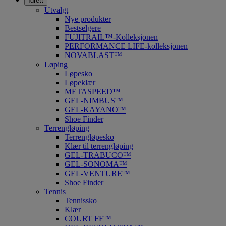
Idrett
Utvalgt
Nye produkter
Bestselgere
FUJITRAIL™-Kolleksjonen
PERFORMANCE LIFE-kolleksjonen
NOVABLAST™
Løping
Løpesko
Løpeklær
METASPEED™
GEL-NIMBUS™
GEL-KAYANO™
Shoe Finder
Terrengløping
Terrengløpesko
Klær til terrengløping
GEL-TRABUCO™
GEL-SONOMA™
GEL-VENTURE™
Shoe Finder
Tennis
Tennissko
Klær
COURT FF™