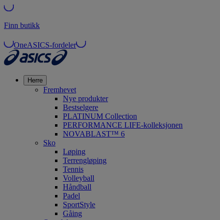
Finn butikk
OneASICS-fordeler
Herre
Fremhevet
Nye produkter
Bestselgere
PLATINUM Collection
PERFORMANCE LIFE-kolleksjonen
NOVABLAST™ 6
Sko
Løping
Terrengløping
Tennis
Volleyball
Håndball
Padel
SportStyle
Gåing