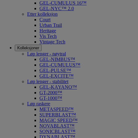
GEL-CUMULUS 16™
GEL-NYC™ 2.0
Etter kolleksjon
Court
Urban Trail
Heritage
Vis Tech
Vintage Tech
Kolleksjoner
Løp lenger - nøytral
GEL-NIMBUS™
GEL-CUMULUS™
GEL-PULSE™
GEL-EXCITE™
Løp lenger - stabilitet
GEL-KAYANO™
GT-2000™
GT-1000™
Løp raskere
METASPEED™
SUPERBLAST™
MAGIC SPEED™
NOVABLAST™
SONICBLAST™
DYNABLAST™