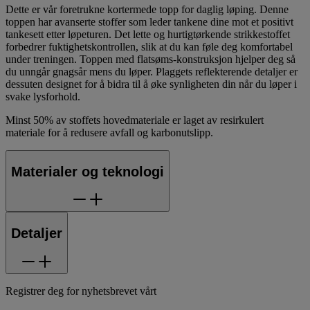
OneASICS™-medlemmer. Tjen opptil
28
Moves
på dette
kjøpet
Bli med gratis / logg inn
Dette er vår foretrukne kortermede topp for daglig løping. Denne
toppen har avanserte stoffer som leder tankene dine mot et positivt
tankesett etter løpeturen. Det lette og hurtigtørkende strikkestoffet
forbedrer fuktighetskontrollen, slik at du kan føle deg komfortabel
under treningen. Toppen med flatsøms-konstruksjon hjelper deg så
du unngår gnagsår mens du løper. Plaggets reflekterende detaljer er
dessuten designet for å bidra til å øke synligheten din når du løper i
svake lysforhold.
Minst 50% av stoffets hovedmateriale er laget av resirkulert
materiale for å redusere avfall og karbonutslipp.
Materialer og teknologi
Detaljer