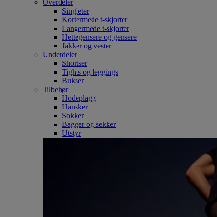
Overdeler
Singleter
Kortermede t-skjorter
Langermede t-skjorter
Hettegensere og gensere
Jakker og vester
Underdeler
Shortser
Tights og leggings
Bukser
Tilbehør
Hodeplagg
Hansker
Sokker
Bagger og sekker
Utstyr