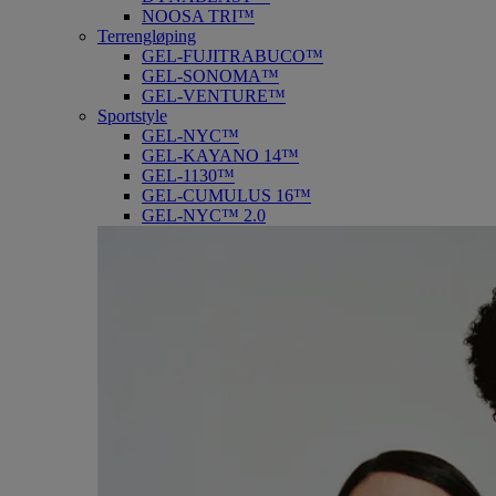
NOOSA TRI™
Terrengløping
GEL-FUJITRABUCO™
GEL-SONOMA™
GEL-VENTURE™
Sportstyle
GEL-NYC™
GEL-KAYANO 14™
GEL-1130™
GEL-CUMULUS 16™
GEL-NYC™ 2.0