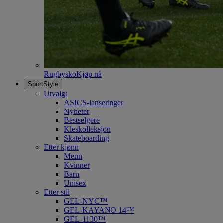
Rugbysko
Kjøp nå
SportStyle
Utvalgt
ASICS-lanseringer
Nyheter
Bestselgere
Kleskolleksjon
Skateboarding
Etter kjønn
Menn
Kvinner
Barn
Unisex
Etter stil
GEL-NYC™
GEL-KAYANO 14™
GEL-1130™