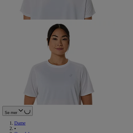
Se mer
Dame
•