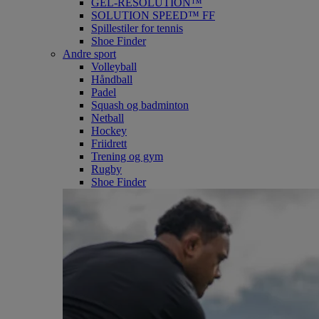
GEL-RESOLUTION™
SOLUTION SPEED™ FF
Spillestiler for tennis
Shoe Finder
Andre sport
Volleyball
Håndball
Padel
Squash og badminton
Netball
Hockey
Friidrett
Trening og gym
Rugby
Shoe Finder