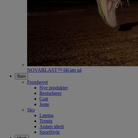
NOVABLAST™ 6
Kjøp nå
Barn
Fremhevet
Nye produkter
Bestselgere
Gutt
Jente
Sko
Løping
Tennis
Annen idrett
SportStyle