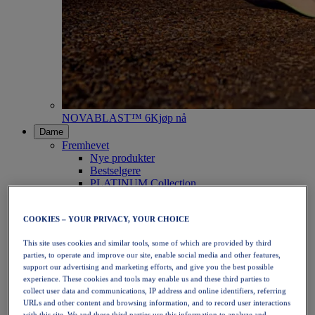
NOVABLAST™ 6
Kjøp nå
Dame
Fremhevet
Nye produkter
Bestselgere
PLATINUM Collection
PERFORMANCE LIFE-kolleksjonen
NOVABLAST™ 6
COOKIES – YOUR PRIVACY, YOUR CHOICE
Sko
Løping
This site uses cookies and similar tools, some of which are provided by third
Terrengløping
parties, to operate and improve our site, enable social media and other features,
Tennis
support our advertising and marketing efforts, and give you the best possible
Volleyball
experience. These cookies and tools may enable us and these third parties to
Håndball
collect user data and communications, IP address and online identifiers, referring
Padel
URLs and other content and browsing information, and to record user interactions
Netball
with this site. We and these third parties use this information to analyze and