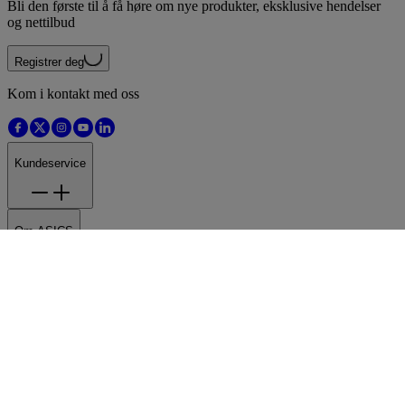
Registrer deg for nyhetsbrevet vårt
Bli den første til å få høre om nye produkter, eksklusive hendelser
og nettilbud
Registrer deg
Kom i kontakt med oss
Kundeservice
Om ASICS
Størrelseinformasjon