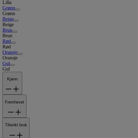
Lilla
Grønn
Grønn
Beige
Beige
Brun
Brun
Rød
Rød
Oransje
Oransje
Gul
Gul
Kjønn
Fremhevet
Tiltenkt bruk