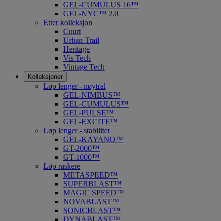
GEL-CUMULUS 16™
GEL-NYC™ 2.0
Etter kolleksjon
Court
Urban Trail
Heritage
Vis Tech
Vintage Tech
Kolleksjoner
Løp lenger - nøytral
GEL-NIMBUS™
GEL-CUMULUS™
GEL-PULSE™
GEL-EXCITE™
Løp lenger - stabilitet
GEL-KAYANO™
GT-2000™
GT-1000™
Løp raskere
METASPEED™
SUPERBLAST™
MAGIC SPEED™
NOVABLAST™
SONICBLAST™
DYNABLAST™