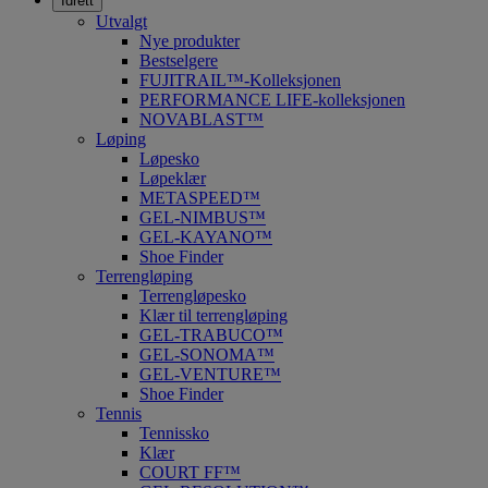
Idrett
Utvalgt
Nye produkter
Bestselgere
FUJITRAIL™-Kolleksjonen
PERFORMANCE LIFE-kolleksjonen
NOVABLAST™
Løping
Løpesko
Løpeklær
METASPEED™
GEL-NIMBUS™
GEL-KAYANO™
Shoe Finder
Terrengløping
Terrengløpesko
Klær til terrengløping
GEL-TRABUCO™
GEL-SONOMA™
GEL-VENTURE™
Shoe Finder
Tennis
Tennissko
Klær
COURT FF™