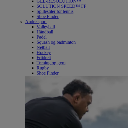
GEL-RESOLUTION™
SOLUTION SPEED™ FF
Spillestiler for tennis
Shoe Finder
Andre sport
Volleyball
Håndball
Padel
Squash og badminton
Netball
Hockey
Friidrett
Trening og gym
Rugby
Shoe Finder