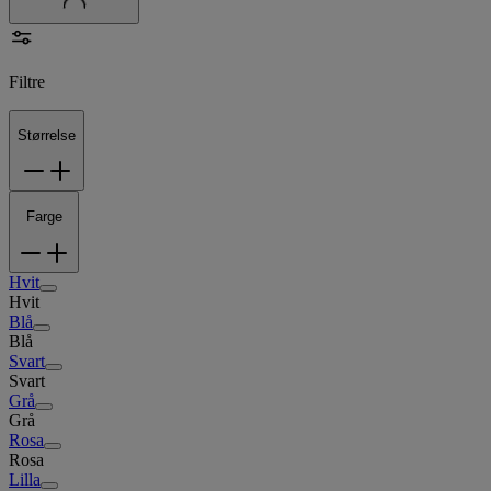
Filtre
Størrelse
Farge
Hvit
Hvit
Blå
Blå
Svart
Svart
Grå
Grå
Rosa
Rosa
Lilla