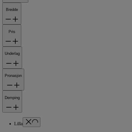
Bredde
Pris
Underlag
Pronasjon
Demping
Lilla