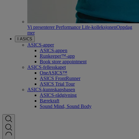
Vi presenterer Performance Life-kolleksjonen
Oppdag
mer
I ASICS
ASICS-apper
ASICS-appen
Runkeeper™-app
Book store appointment
ASICS-fellesskapet
OneASICS™
ASICS FrontRunner
ASICS Trial Tour
ASICS-kunnskapsbasen
ASICS-rådgivning
Bærekraft
Sound Mind, Sound Body