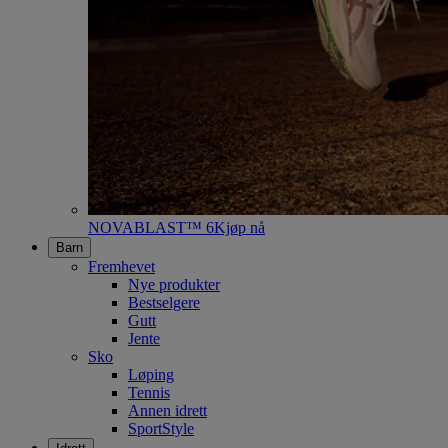
NOVABLAST™ 6
Kjøp nå
Barn
Fremhevet
Nye produkter
Bestselgere
Gutt
Jente
Sko
Løping
Tennis
Annen idrett
SportStyle