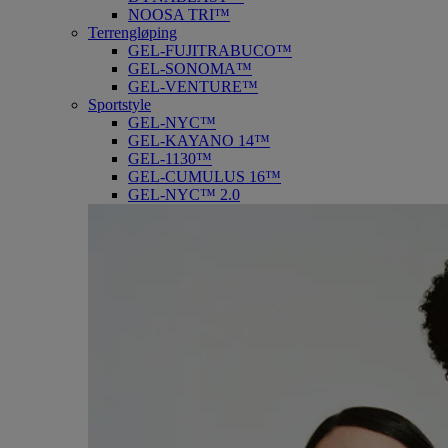
NOOSA TRI™
Terrengløping
GEL-FUJITRABUCO™
GEL-SONOMA™
GEL-VENTURE™
Sportstyle
GEL-NYC™
GEL-KAYANO 14™
GEL-1130™
GEL-CUMULUS 16™
GEL-NYC™ 2.0