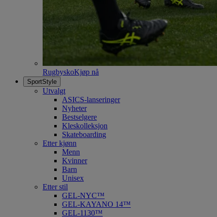
Rugbysko
Kjøp nå
SportStyle
Utvalgt
ASICS-lanseringer
Nyheter
Bestselgere
Kleskolleksjon
Skateboarding
Etter kjønn
Menn
Kvinner
Barn
Unisex
Etter stil
GEL-NYC™
GEL-KAYANO 14™
GEL-1130™