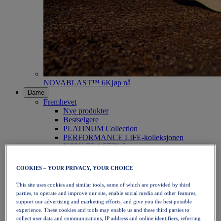
NOVABLAST™ 6
Kjøp nå
Dame
Fremhevet
Nye produkter
Bestselgere
PLATINUM Collection
PERFORMANCE LIFE-kolleksjonen
NOVABLAST™ 6
Sko
Løping
COOKIES – YOUR PRIVACY, YOUR CHOICE
Terrengløping
Tennis
This site uses cookies and similar tools, some of which are provided by third
Volleyball
parties, to operate and improve our site, enable social media and other features,
Håndball
support our advertising and marketing efforts, and give you the best possible
Padel
experience. These cookies and tools may enable us and these third parties to
Netball
collect user data and communications, IP address and online identifiers, referring