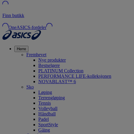
Finn butikk
OneASICS-fordeler
Herre
Fremhevet
Nye produkter
Bestselgere
PLATINUM Collection
PERFORMANCE LIFE-kolleksjonen
NOVABLAST™ 6
Sko
Løping
Terrengløping
Tennis
Volleyball
Håndball
Padel
SportStyle
Gåing