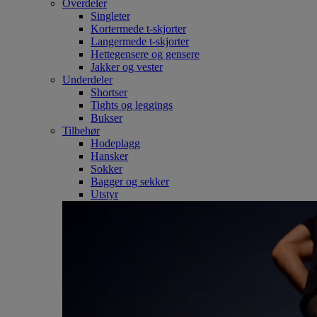
Overdeler
Singleter
Kortermede t-skjorter
Langermede t-skjorter
Hettegensere og gensere
Jakker og vester
Underdeler
Shortser
Tights og leggings
Bukser
Tilbehør
Hodeplagg
Hansker
Sokker
Bagger og sekker
Utstyr