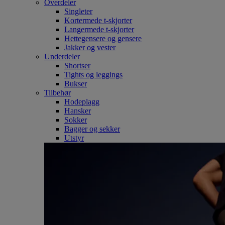
Overdeler
Singleter
Kortermede t-skjorter
Langermede t-skjorter
Hettegensere og gensere
Jakker og vester
Underdeler
Shortser
Tights og leggings
Bukser
Tilbehør
Hodeplagg
Hansker
Sokker
Bagger og sekker
Utstyr