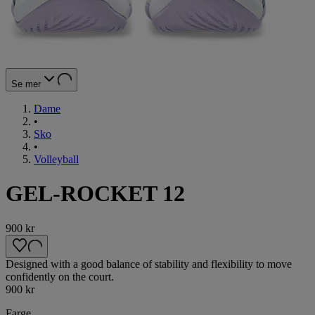
Se mer
Dame
•
Sko
•
Volleyball
GEL-ROCKET 12
900 kr
Designed with a good balance of stability and flexibility to move
confidently on the court.
900 kr
Farge