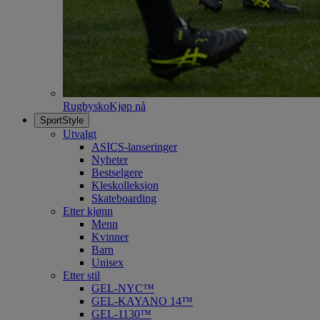
Rugbysko
Kjøp nå
SportStyle
Utvalgt
ASICS-lanseringer
Nyheter
Bestselgere
Kleskolleksjon
Skateboarding
Etter kjønn
Menn
Kvinner
Barn
Unisex
Etter stil
GEL-NYC™
GEL-KAYANO 14™
GEL-1130™