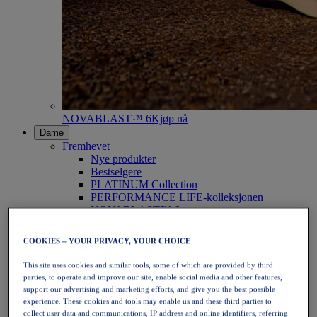
NOVABLAST™ 6
Kjøp nå
Dame
Fremhevet
Nye produkter
Bestselgere
PLATINUM Collection
PERFORMANCE LIFE-kolleksjonen
NOVABLAST™ 6
Sko
Løping
COOKIES – YOUR PRIVACY, YOUR CHOICE
Terrengløping
Tennis
This site uses cookies and similar tools, some of which are provided by third
Volleyball
parties, to operate and improve our site, enable social media and other features,
Håndball
support our advertising and marketing efforts, and give you the best possible
Padel
experience. These cookies and tools may enable us and these third parties to
Netball
collect user data and communications, IP address and online identifiers, referring