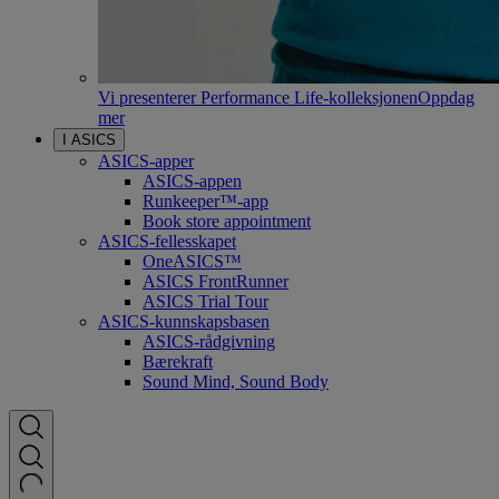
Vi presenterer Performance Life-kolleksjonen
Oppdag
mer
I ASICS
ASICS-apper
ASICS-appen
Runkeeper™-app
Book store appointment
ASICS-fellesskapet
OneASICS™
ASICS FrontRunner
ASICS Trial Tour
ASICS-kunnskapsbasen
ASICS-rådgivning
Bærekraft
Sound Mind, Sound Body