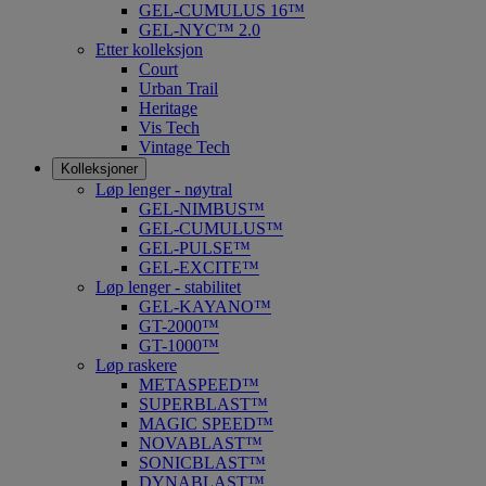
GEL-CUMULUS 16™
GEL-NYC™ 2.0
Etter kolleksjon
Court
Urban Trail
Heritage
Vis Tech
Vintage Tech
Kolleksjoner
Løp lenger - nøytral
GEL-NIMBUS™
GEL-CUMULUS™
GEL-PULSE™
GEL-EXCITE™
Løp lenger - stabilitet
GEL-KAYANO™
GT-2000™
GT-1000™
Løp raskere
METASPEED™
SUPERBLAST™
MAGIC SPEED™
NOVABLAST™
SONICBLAST™
DYNABLAST™