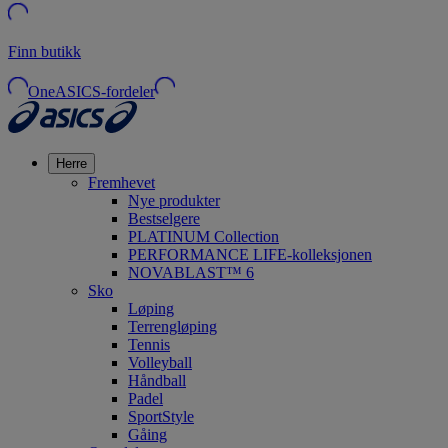
Finn butikk
OneASICS-fordeler
Herre
Fremhevet
Nye produkter
Bestselgere
PLATINUM Collection
PERFORMANCE LIFE-kolleksjonen
NOVABLAST™ 6
Sko
Løping
Terrengløping
Tennis
Volleyball
Håndball
Padel
SportStyle
Gåing