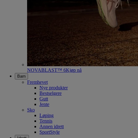
NOVABLAST™ 6
Kjøp nå
Barn
Fremhevet
Nye produkter
Bestselgere
Gutt
Jente
Sko
Løping
Tennis
Annen idrett
SportStyle