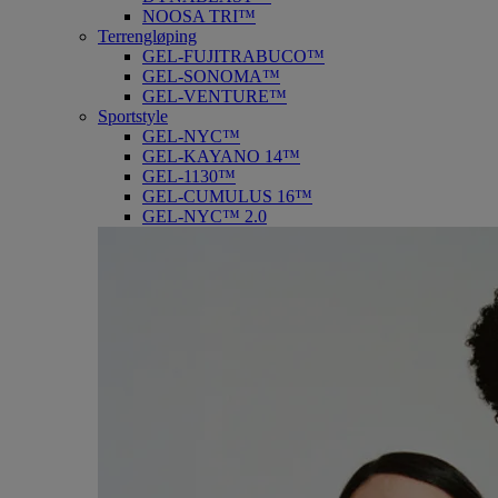
NOOSA TRI™
Terrengløping
GEL-FUJITRABUCO™
GEL-SONOMA™
GEL-VENTURE™
Sportstyle
GEL-NYC™
GEL-KAYANO 14™
GEL-1130™
GEL-CUMULUS 16™
GEL-NYC™ 2.0