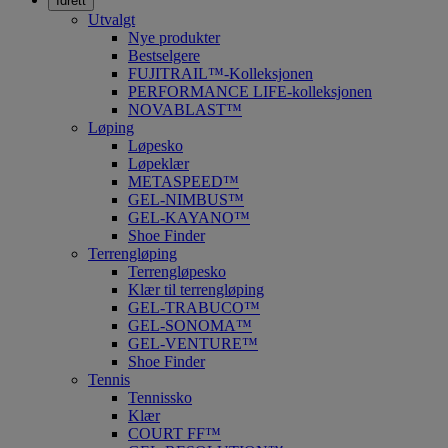
Idrett
Utvalgt
Nye produkter
Bestselgere
FUJITRAIL™-Kolleksjonen
PERFORMANCE LIFE-kolleksjonen
NOVABLAST™
Løping
Løpesko
Løpeklær
METASPEED™
GEL-NIMBUS™
GEL-KAYANO™
Shoe Finder
Terrengløping
Terrengløpesko
Klær til terrengløping
GEL-TRABUCO™
GEL-SONOMA™
GEL-VENTURE™
Shoe Finder
Tennis
Tennissko
Klær
COURT FF™