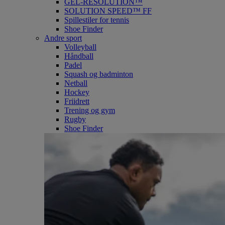
GEL-RESOLUTION™
SOLUTION SPEED™ FF
Spillestiler for tennis
Shoe Finder
Andre sport
Volleyball
Håndball
Padel
Squash og badminton
Netball
Hockey
Friidrett
Trening og gym
Rugby
Shoe Finder