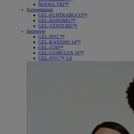
NOOSA TRI™
Terrengløping
GEL-FUJITRABUCO™
GEL-SONOMA™
GEL-VENTURE™
Sportstyle
GEL-NYC™
GEL-KAYANO 14™
GEL-1130™
GEL-CUMULUS 16™
GEL-NYC™ 2.0