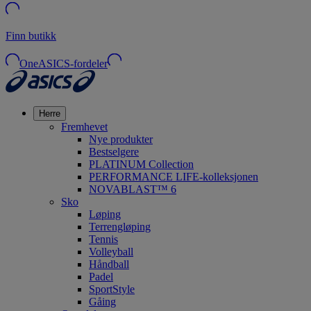
Finn butikk
OneASICS-fordeler
Herre
Fremhevet
Nye produkter
Bestselgere
PLATINUM Collection
PERFORMANCE LIFE-kolleksjonen
NOVABLAST™ 6
Sko
Løping
Terrengløping
Tennis
Volleyball
Håndball
Padel
SportStyle
Gåing