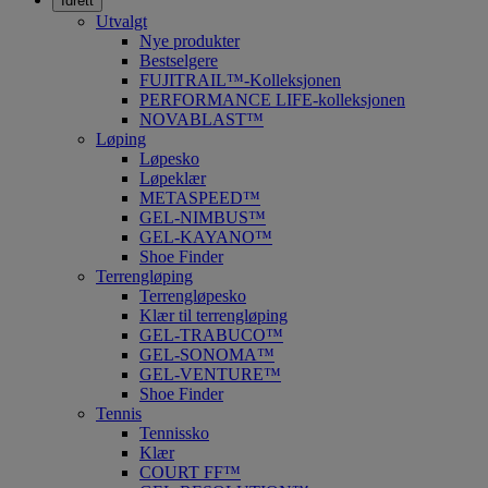
Idrett
Utvalgt
Nye produkter
Bestselgere
FUJITRAIL™-Kolleksjonen
PERFORMANCE LIFE-kolleksjonen
NOVABLAST™
Løping
Løpesko
Løpeklær
METASPEED™
GEL-NIMBUS™
GEL-KAYANO™
Shoe Finder
Terrengløping
Terrengløpesko
Klær til terrengløping
GEL-TRABUCO™
GEL-SONOMA™
GEL-VENTURE™
Shoe Finder
Tennis
Tennissko
Klær
COURT FF™