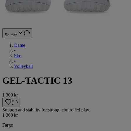
Se mer
Dame
•
Sko
•
Volleyball
GEL-TACTIC 13
1 300 kr
Support and stability for strong, controlled play.
1 300 kr
Farge