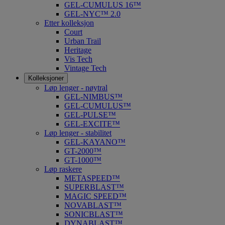
GEL-CUMULUS 16™
GEL-NYC™ 2.0
Etter kolleksjon
Court
Urban Trail
Heritage
Vis Tech
Vintage Tech
Kolleksjoner
Løp lenger - nøytral
GEL-NIMBUS™
GEL-CUMULUS™
GEL-PULSE™
GEL-EXCITE™
Løp lenger - stabilitet
GEL-KAYANO™
GT-2000™
GT-1000™
Løp raskere
METASPEED™
SUPERBLAST™
MAGIC SPEED™
NOVABLAST™
SONICBLAST™
DYNABLAST™