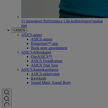
Vi presenterer Performance Life-kolleksjonen
Oppdag
mer
I ASICS
ASICS-apper
ASICS-appen
Runkeeper™-app
Book store appointment
ASICS-fellesskapet
OneASICS™
ASICS FrontRunner
ASICS Trial Tour
ASICS-kunnskapsbasen
ASICS-rådgivning
Bærekraft
Sound Mind, Sound Body