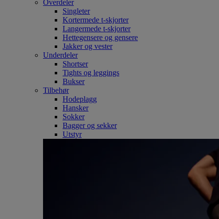
Overdeler
Singleter
Kortermede t-skjorter
Langermede t-skjorter
Hettegensere og gensere
Jakker og vester
Underdeler
Shortser
Tights og leggings
Bukser
Tilbehør
Hodeplagg
Hansker
Sokker
Bagger og sekker
Utstyr