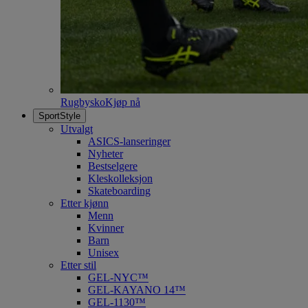
Rugbysko
Kjøp nå
SportStyle
Utvalgt
ASICS-lanseringer
Nyheter
Bestselgere
Kleskolleksjon
Skateboarding
Etter kjønn
Menn
Kvinner
Barn
Unisex
Etter stil
GEL-NYC™
GEL-KAYANO 14™
GEL-1130™