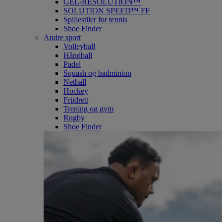
GEL-RESOLUTION™
SOLUTION SPEED™ FF
Spillestiler for tennis
Shoe Finder
Andre sport
Volleyball
Håndball
Padel
Squash og badminton
Netball
Hockey
Friidrett
Trening og gym
Rugby
Shoe Finder