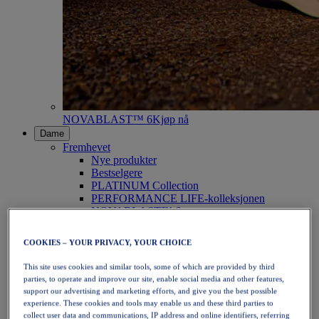
NOVABLAST™ 6
Kjøp nå
Dame
Fremhevet
Nye produkter
Bestselgere
PLATINUM Collection
PERFORMANCE LIFE-kolleksjonen
NOVABLAST™ 6
Sko
Løping
COOKIES – YOUR PRIVACY, YOUR CHOICE
Terrengløping
Tennis
This site uses cookies and similar tools, some of which are provided by third
Volleyball
parties, to operate and improve our site, enable social media and other features,
Håndball
support our advertising and marketing efforts, and give you the best possible
Padel
experience. These cookies and tools may enable us and these third parties to
Netball
collect user data and communications, IP address and online identifiers, referring