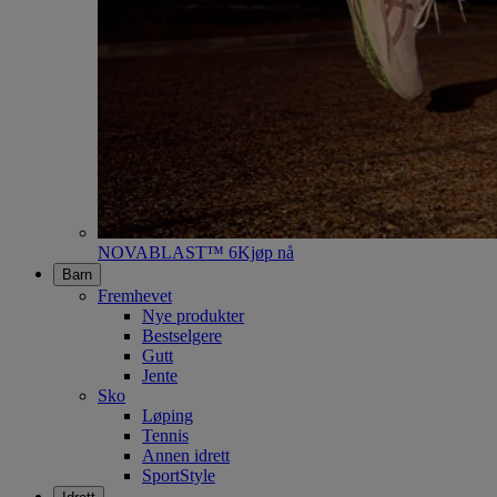
NOVABLAST™ 6
Kjøp nå
Barn
Fremhevet
Nye produkter
Bestselgere
Gutt
Jente
Sko
Løping
Tennis
Annen idrett
SportStyle