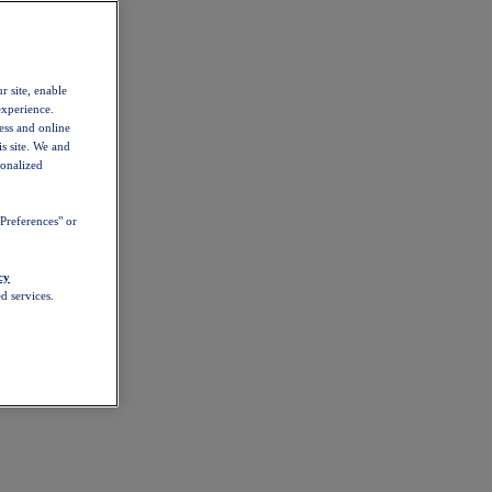
r site, enable
experience.
ess and online
s site. We and
sonalized
Preferences" or
cy
d services.