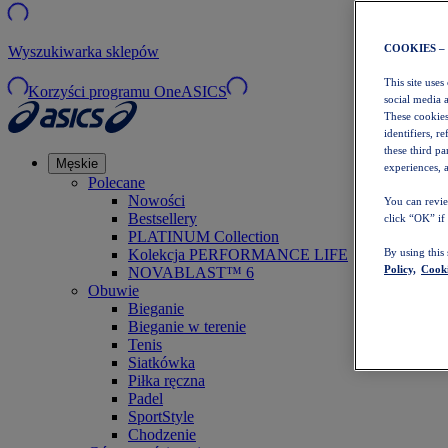
COOKIES –
Wyszukiwarka sklepów
This site uses
Korzyści programu OneASICS
social media 
These cookies
identifiers, r
these third p
Męskie
experiences, a
Polecane
Nowości
You can revie
Bestsellery
click “OK” if
PLATINUM Collection
Kolekcja PERFORMANCE LIFE
By using this
Policy,
Cooki
NOVABLAST™ 6
Obuwie
Bieganie
Bieganie w terenie
Tenis
Siatkówka
Piłka ręczna
Padel
SportStyle
Chodzenie