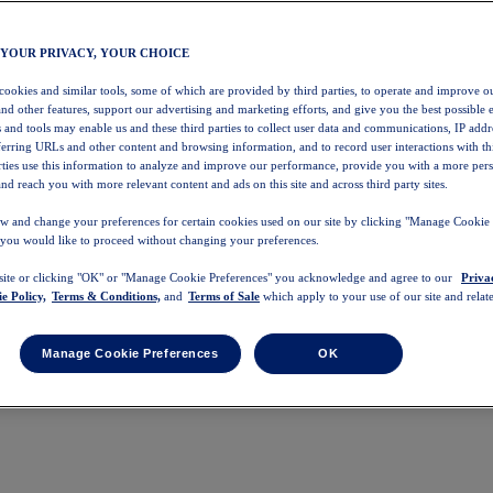
 YOUR PRIVACY, YOUR CHOICE
 cookies and similar tools, some of which are provided by third parties, to operate and improve ou
and other features, support our advertising and marketing efforts, and give you the best possible 
 and tools may enable us and these third parties to collect user data and communications, IP addr
eferring URLs and other content and browsing information, and to record user interactions with thi
arties use this information to analyze and improve our performance, provide you with a more per
nd reach you with more relevant content and ads on this site and across third party sites.
w and change your preferences for certain cookies used on our site by clicking "Manage Cookie 
 you would like to proceed without changing your preferences.
 site or clicking "OK" or "Manage Cookie Preferences" you acknowledge and agree to our
Priva
e Policy,
Terms & Conditions,
and
Terms of Sale
which apply to your use of our site and relate
Manage Cookie Preferences
OK