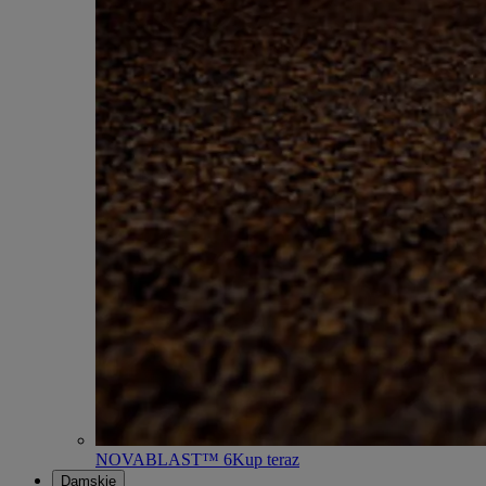
NOVABLAST™ 6
Kup teraz
Damskie