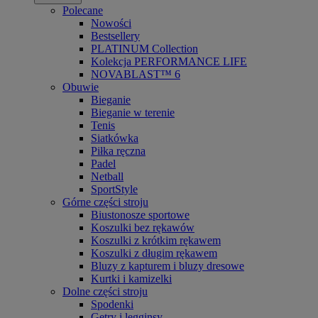
Polecane
Nowości
Bestsellery
PLATINUM Collection
Kolekcja PERFORMANCE LIFE
NOVABLAST™ 6
Obuwie
Bieganie
Bieganie w terenie
Tenis
Siatkówka
Piłka ręczna
Padel
Netball
SportStyle
Górne części stroju
Biustonosze sportowe
Koszulki bez rękawów
Koszulki z krótkim rękawem
Koszulki z długim rękawem
Bluzy z kapturem i bluzy dresowe
Kurtki i kamizelki
Dolne części stroju
Spodenki
Getry i legginsy