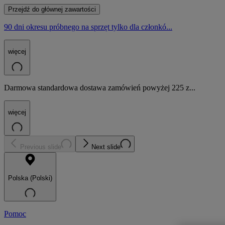
Przejdź do głównej zawartości
90 dni okresu próbnego na sprzęt tylko dla członkó...
więcej
Darmowa standardowa dostawa zamówień powyżej 225 z...
więcej
Previous slide
Next slide
Polska (Polski)
Pomoc