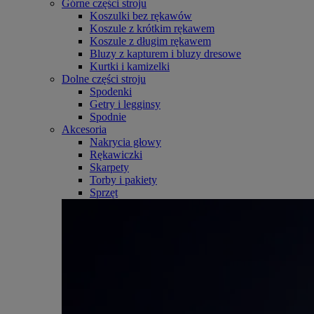
Górne części stroju
Koszulki bez rękawów
Koszule z krótkim rękawem
Koszule z długim rękawem
Bluzy z kapturem i bluzy dresowe
Kurtki i kamizelki
Dolne części stroju
Spodenki
Getry i legginsy
Spodnie
Akcesoria
Nakrycia głowy
Rękawiczki
Skarpety
Torby i pakiety
Sprzęt