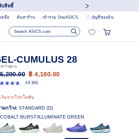
บสิทธิ์
เหลือ
ค้นหาร้าน
เข้าร่วม OneASICS
บัญชีของฉัน
GEL-CUMULUS 28
ท้าวิ่งผู้ชาย
 5,200.00
฿ 4,160.00
4.8
(86)
8
ก
เว้นจากโปรโมชั่น
ว
า
ามกว้าง:
STANDARD (D)
ะแนน
ี่ย
COBALT BURST/ILLUMINATE GREEN
ead
views.
ก์