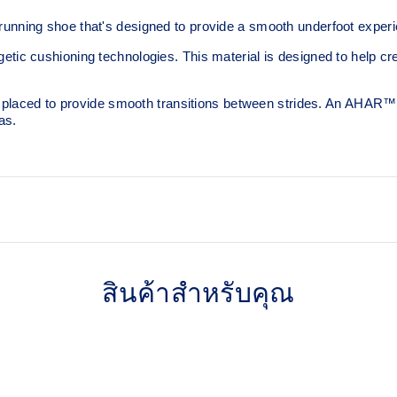
ning shoe that's designed to provide a smooth underfoot experi
 cushioning technologies. This material is designed to help crea
placed to provide smooth transitions between strides. An AHAR™ L
as.
PureGEL™ technology
 complemented with cloud-like
Softer, updated version of ou
สินค้าสำหรับคุณ
 step.
acclaimed properties that h
famous. Approximately 65% s
FLUIDRIDE™ outsole
uces the need for additional
The outsole material is blend
and traction without sacrificing