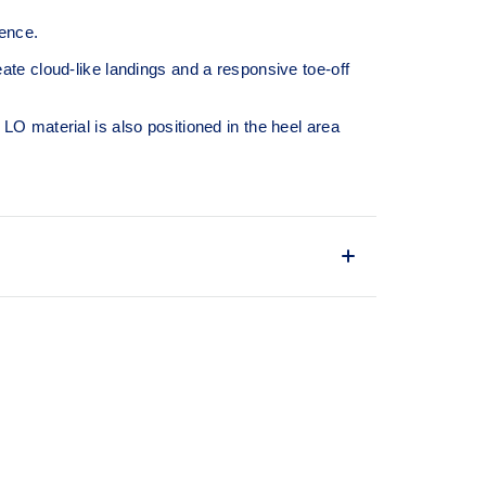
ence.
te cloud-like landings and a responsive toe-off
O material is also positioned in the heel area
r GEL™ technology that maintains all the
ave made GEL™ technology
ofter vs standard GEL™ technology.
ed with EVA and rubber to help provide comfort
 durability.