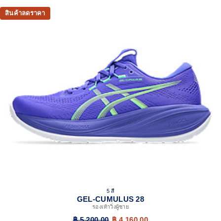
energy return in each step.
สินค้าลดราคา
PureGEL™ technology
Softer, updated version of our GEL™ technology that
maintains all the acclaimed properties that have made
GEL™ technology famous. Approximately 65% softer vs
standard GEL™ technology.
Engineered mesh upper
A lightweight, breathable mesh material that reduces the
need for additional overlays.
FLUIDRIDE™ outsole
The outsole material is blended with EVA and rubber to help
provide comfort and traction without sacrificing durability.
OrthoLite™ X-30 sockliner
Sockliner that provides cushioning performance and
moisture management for a cooler, dryer environment.
AHAR™ LO heel plug rubber
5 สี
A lower-density rubber placed in key areas of the outsole for
GEL-CUMULUS 28
reliable grip and traction without sacrificing durability.
รองเท้าวิ่งผู้ชาย
The sockliner is produced with the solution dyeing
฿ 5,200.00
฿ 4,160.00