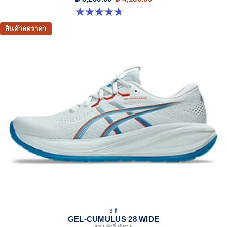
process that reduces water usage by approximately
4.8 จาก 5 ดาว 86 รีวิว
33% and carbon emissions by approximately 45%
compared to the conventional dyeing technology.
สินค้าลดราคา
At least 50% of the shoe's main upper material is made
with recycled content to reduce waste and carbon
emissions.
3 สี
GEL-CUMULUS 28 WIDE