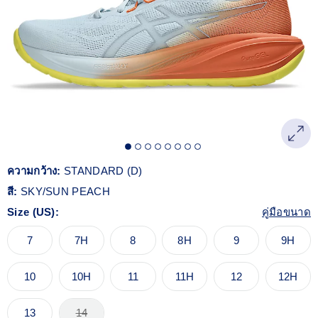
Reviews.
ลิงก์
หน้า
เดียวกัน
ความกว้าง:
STANDARD (D)
สี:
SKY/SUN PEACH
Size (US):
คู่มือขนาด
7
7H
8
8H
9
9H
10
10H
11
11H
12
12H
13
14