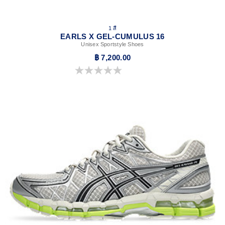
1 สี
EARLS X GEL-CUMULUS 16
Unisex Sportstyle Shoes
฿ 7,200.00
0.0 จาก 5 ดาว