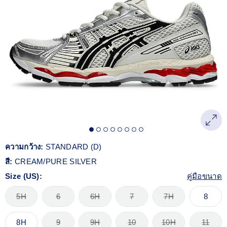
Reviews.
ลิงก์
หน้า
เดียวกัน
ความกว้าง:
STANDARD (D)
สี:
CREAM/PURE SILVER
Size (US):
คู่มือขนาด
5H
6
6H
7
7H
8
8H
9
9H
10
10H
11