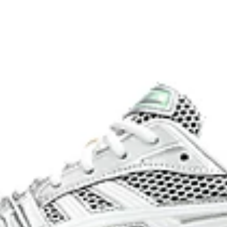
on emissions by
onal dyeing technology