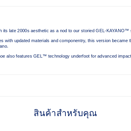
ts late 2000s aesthetic as a nod to our storied GEL-KAYANO™ s
es with updated materials and componentry, this version became the 
ano.
s shoe also features GEL™ technology underfoot for advanced impact
2000s design language
สินค้าสำหรับคุณ
lent shock absorption
TRUSSTIC™ support syste
dyeing process that reduces