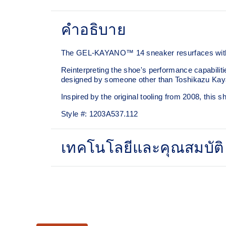
คำอธิบาย
The GEL-KAYANO™ 14 sneaker resurfaces with i
Reinterpreting the shoe's performance capabiliti
designed by someone other than Toshikazu Kay
Inspired by the original tooling from 2008, thi
Style #:
1203A537.112
เทคโนโลยีและคุณสมบัติ
Original inspired tooling
GEL™ technology cushioning provides excel
The sockliner is produced with the solution 