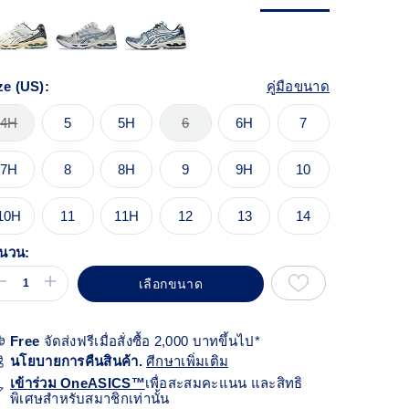
้า
ียวกัน
ze (US):
คู่มือขนาด
4H
5
5H
6
6H
7
7H
8
8H
9
9H
10
10H
11
11H
12
13
14
นวน:
เลือกขนาด
Free
จัดส่งฟรีเมื่อสั่งซื้อ 2,000 บาทขึ้นไป*
นโยบายการคืนสินค้า.
ศีกษาเพิ่มเติม
เข้าร่วม OneASICS™
เพื่อสะสมคะแนน และสิทธิ
พิเศษสำหรับสมาชิกเท่านั้น