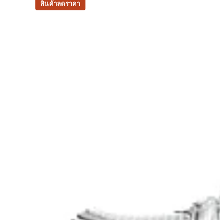
water usage by approximately 33% and carb
สินค้าลดราคา
approximately 45% compared to the conventi