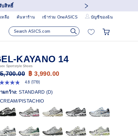
บสิทธิ์
เหลือ
ค้นหาร้าน
เข้าร่วม OneASICS
บัญชีของฉัน
EL-KAYANO 14
sex Sportstyle Shoes
 5,700.00
฿ 3,990.00
4.8
(1719)
8
ก
ามกว้าง:
STANDARD (D)
ว
CREAM/PISTACHIO
า
ะแนน
ี่ย
ead
19
views.
ก์