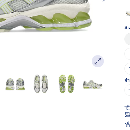
หน
เด
Si
จำ