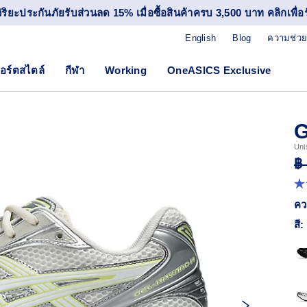
วิริยะประกันภัยรับส่วนลด 15% เมื่อซื้อสินค้าครบ 3,500 บาท คลิกเพื่อรั
English
Blog
ความช่วย
อร์ตสไตล์
กีฬา
Working
OneASICS Exclusive
G
Uni
฿
4.
จา
คว
5
ดา
สี:
ค่
ค
เฉล
R
17
Re
ลิง