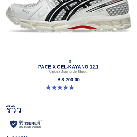
1 สี
PACE X GEL-KAYANO 12.1
Unisex Sportstyle Shoes
฿ 8,200.00
5.0 จาก 5 ดาว 3 รีวิว