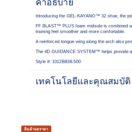
คำอธิบาย
Introducing the GEL-KAYANO™ 32 shoe, the pinn
FF BLAST™ PLUS foam midsole is combined with 
training feel smoother and more comfortable.
A reinforced tongue wing along the arch also pro
The 4D GUIDANCE SYSTEM™ helps provide adaptiv
Style #:
1012B838.500
เทคโนโลยีและคุณสมบัติ
Engineered mesh upper
A lightweight mesh material that reduces the nee
4D GUIDANCE SYSTEM™ feature
A dynamic pod designed to intuitively respond u
สินค้าลดราคา