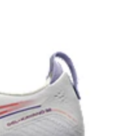
ositioned in the forefoot, this feature helps
 foam while providing a softer feel underfoot.
ng
blend of cloud like cushioning and a responsive
BLAST™ Technology.
lity in low-light conditions
ith the solution dyeing process that reduces
ly 33% and carbon emissions by
 to the conventional dyeing technology