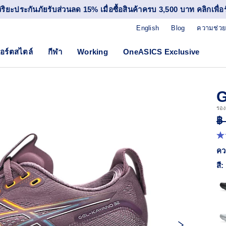
วิริยะประกันภัยรับส่วนลด 15% เมื่อซื้อสินค้าครบ 3,500 บาท คลิกเพื่อรั
English
Blog
ความช่วย
อร์ตสไตล์
กีฬา
Working
OneASICS Exclusive
G
รองเ
฿
4.
จา
คว
5
ดา
สี:
ค่
ค
เฉล
R
38
Re
ลิง