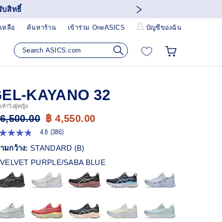
บสิทธิ์
เหลือ
ค้นหาร้าน
เข้าร่วม OneASICS
บัญชีของฉัน
EL-KAYANO 32
ท้าวิ่งผู้หญิง
 6,500.00
฿ 4,550.00
4.8
(386)
8
ก
ามกว้าง:
STANDARD (B)
ว
VELVET PURPLE/SABA BLUE
า
ะแนน
ี่ย
ead
6
views.
ก์