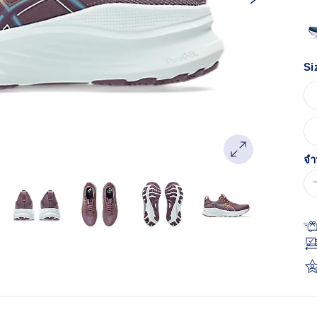
หน
เด
Si
จำ