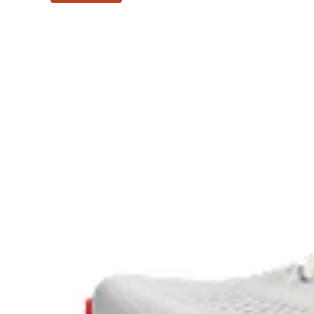
response provides stability and comfort for the d
Rearfoot PureGEL™ technology
Softer, updated version of our GEL™ technology
vs standard GEL™ technology.
OrthoLite™ X-55 sockliner
Premium sockliner that provides cushioning pe
management for a cooler, dryer environment.
HYBRID ASICSGRIP™ outsole
Combines ASICSGRIP™ rubber and AHARPLUS™ 
advanced grip for various terrains and advanced 