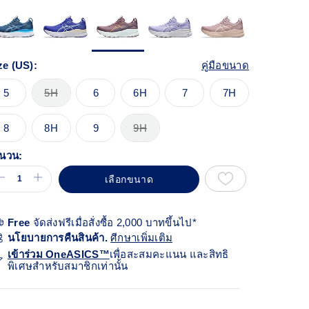
้า
ียวกัน
ze (US):
คู่มือขนาด
5
5H
6
6H
7
7H
8
8H
9
9H
นวน:
เลือกขนาด
Free
จัดส่งฟรีเมื่อสั่งซื้อ 2,000 บาทขึ้นไป*
นโยบายการคืนสินค้า.
ศีกษาเพิ่มเติม
เข้าร่วม OneASICS™
เพื่อสะสมคะแนน และสิทธิ
พิเศษสำหรับสมาชิกเท่านั้น