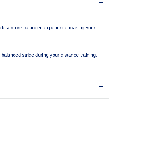
vide a more balanced experience making your
lanced stride during your distance training.
es the shoe easier and more comfortable to put
 feature
ression at footstrike while catering to the gait