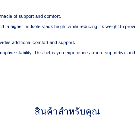
acle of support and comfort.
a higher midsole stack height while reducing it's weight to pro
vides additional comfort and support.
e stability. This helps you experience a more supportive and ba
Knit heel pull tab
d for additional overlays.
This comfortable heel tab mak
สินค้าสำหรับคุณ
on and take off.
3D SPACE CONSTRUCTION™
nder excessive load. This
Allows runners to improve comp