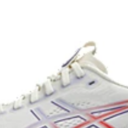
uration of a run.
differences between runners. P
runners engage better with the
FF BLAST™ PLUS cushioni
. Approximately 65% softer
Midsole foam that provides a 
ride that is lighter than FF 
Reflective details
rformance and moisture
Designed to help improve visibi
The sockliner is produced w
water usage by approximate
materials to help provide
approximately 45% compared
durability