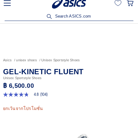
ันภัยรับส่วนลด 15% เมื่อซื้อสินค้าครบ 3,500
เข้าร่วม OneASI
บาท คลิกเพื่อรับสิทธิ์
Search ASICS.com
Asics
unisex shoes
Unisex Sportstyle Shoes
GEL-KINETIC FLUENT
Unisex Sportstyle Shoes
฿ 6,500.00
4.8
(104)
4.8
จาก
5
ยกเว้นจากโปรโมชั่น
ดาว
ค่า
คะแนน
เฉลี่ย
Read
104