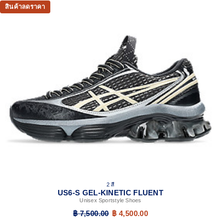
advanced cushioning in everyday scenarios​
สินค้าลดราคา
FF BLAST™ PLUS ECO cushioning helps create a
responsive rebound and lightweight comfort
TRUSSTIC™ support system helps to improve stability
2 สี
US6-S GEL-KINETIC FLUENT
Unisex Sportstyle Shoes
฿ 7,500.00
฿ 4,500.00