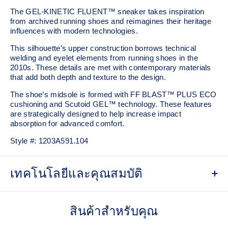
The GEL-KINETIC FLUENT™ sneaker takes inspiration
from archived running shoes and reimagines their heritage
influences with modern technologies.​
This silhouette's upper construction borrows technical
welding and eyelet elements from running shoes in the
2010s. These details are met with contemporary materials
that add both depth and texture to the design.​
The shoe’s midsole is formed with FF BLAST™ PLUS ECO
cushioning and Scutoid GEL™ technology. These features
are strategically designed to help increase impact
absorption for advanced comfort.​
Style #:
1203A591.104
เทคโนโลยีและคุณสมบัติ
Inspired by the GEL-KINETIC™ and GEL-FLUENT™
running shoes from the 2010s
สินค้าสำหรับคุณ
Scutoid GEL™ technology shape helps provide