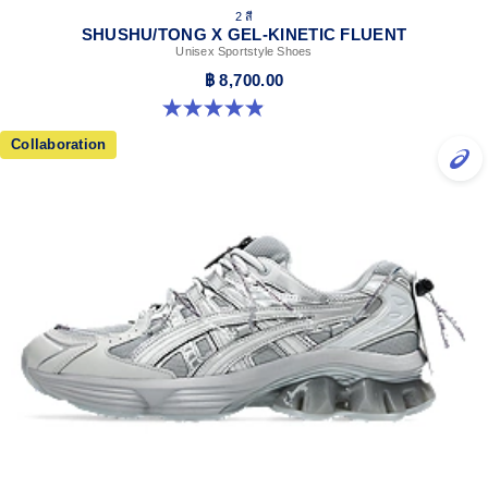
2 สี
SHUSHU/TONG X GEL-KINETIC FLUENT
Unisex Sportstyle Shoes
฿ 8,700.00
4.9 จาก 5 ดาว 22 รีวิว
Collaboration