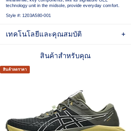
technology unit in the midsole, provide everyday comfort.
Style #:
1203A580-001
เทคโนโลยีและคุณสมบัติ
Split-tongue design
สินค้าสำหรับคุณ
GORE-TEX™ membrane
Helps keep water from entering the shoe's interior
สินค้าลดราคา
Toggled lace system
Zippered tongue closure
Leather overlays
Mesh underlays
Original-inspired shape and tooling that it featured in
1990
Rearfoot GEL™ technology