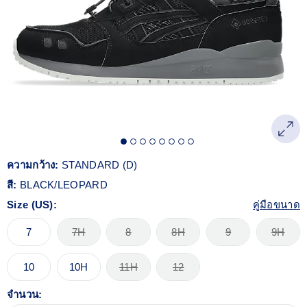
Reviews.
ลิงก์
หน้า
เดียวกัน
ความกว้าง:
STANDARD (D)
สี:
BLACK/LEOPARD
Size (US):
คู่มือขนาด
7
7H
8
8H
9
9H
10
10H
11H
12
จำนวน: