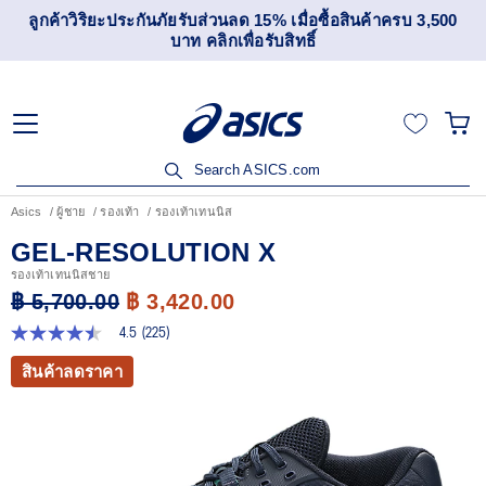
ิริยะประกันภัยรับส่วนลด 15% เมื่อซื้อสินค้าครบ 3,500
เข้าร่ว
บาท คลิกเพื่อรับสิทธิ์
Search ASICS.com
Asics
ผู้ชาย
รองเท้า
รองเท้าเทนนิส
GEL-RESOLUTION X
รองเท้าเทนนิสชาย
฿ 5,700.00
฿ 3,420.00
4.5
(225)
4.5
จาก
สินค้าลดราคา
5
ดาว
ค่า
คะแนน
เฉลี่ย
Read
225