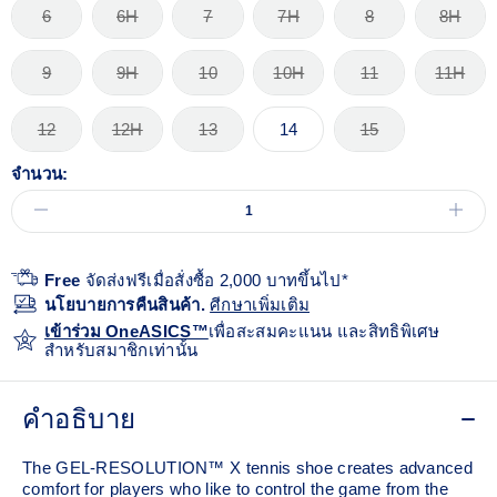
6
6H
7
7H
8
8H
9
9H
10
10H
11
11H
12
12H
13
14
15
จำนวน:
Free
จัดส่งฟรีเมื่อสั่งซื้อ 2,000 บาทขึ้นไป*
นโยบายการคืนสินค้า.
ศีกษาเพิ่มเติม
เข้าร่วม OneASICS™
เพื่อสะสมคะแนน และสิทธิพิเศษ
สำหรับสมาชิกเท่านั้น
คำอธิบาย
The GEL-RESOLUTION™ X tennis shoe creates advanced
comfort for players who like to control the game from the