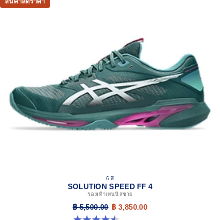
Helps improve stability
สินค้าลดราคา
DYNALACING™ technology
Helps create a stable fit during dynamic movements
AHARPLUS™ outsole rubber
Improves durability
Forefoot GEL™ technology
Improves impact absorption and creates a softer feeling at
footstrike
Two-piece midsole design
Helps produce more stable landings
The sockliner is produced with the solution dyeing
process that reduces water usage by approximately
33% and carbon emissions by approximately 45%
compared to the conventional dyeing technology
6 สี
SOLUTION SPEED FF 4
รองเท้าเทนนิสชาย
฿ 5,500.00
฿ 3,850.00
4.5 จาก 5 ดาว 42 รีวิว