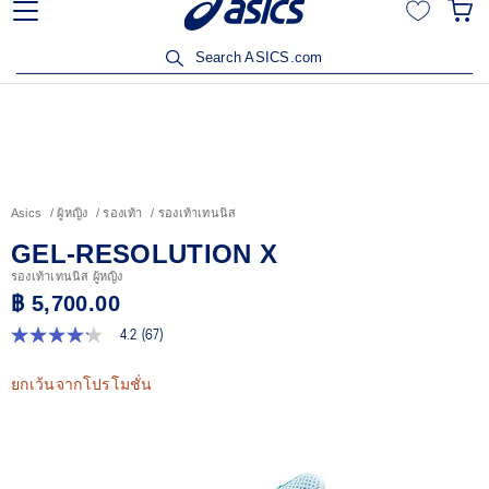
ลูกค้าวิริยะประกันภัยรับส่วนลด 15% เมื่อซื้อสินค้าครบ 3,500
บาท คลิกเพื่อรับสิทธิ์
Search ASICS.com
Asics
ผู้หญิง
รองเท้า
รองเท้าเทนนิส
GEL-RESOLUTION X
รองเท้าเทนนิส ผู้หญิง
฿ 5,700.00
4.2
(67)
4.2
จาก
5
ยกเว้นจากโปรโมชั่น
ดาว
ค่า
คะแนน
เฉลี่ย
Read
67