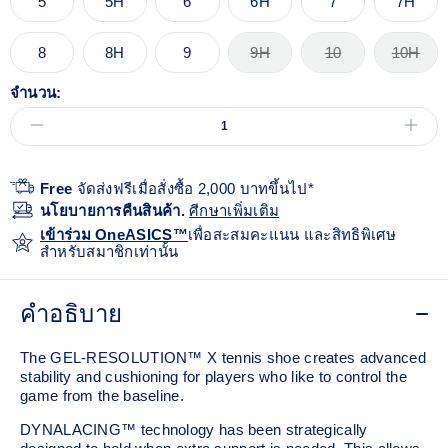
5
5H
6
6H
7
7H
8
8H
9
9H
10
10H
จำนวน:
Free
จัดส่งฟรีเมื่อสั่งซื้อ 2,000 บาทขึ้นไป*
นโยบายการคืนสินค้า.
ศีกษาเพิ่มเติม
เข้าร่วม OneASICS™
เพื่อสะสมคะแนน และสิทธิพิเศษ
สำหรับสมาชิกเท่านั้น
คำอธิบาย
The GEL-RESOLUTION™ X tennis shoe creates advanced
stability and cushioning for players who like to control the
game from the baseline.
DYNALACING™ technology has been strategically