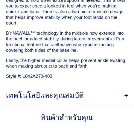
designed to hold when extra support is needed. This allows
you to experience a locked-in feel when you're making
quick transitions. There's also a two-piece midsole design
that helps improve stability when your foot lands on the
court.
DYNAWALL™ technology in the midsole now extends into
the heel for added stability during lateral movements. It's a
functional feature that's effective when you're running
covering both sides of the baseline. ​
Lastly, the higher medial collar helps prevent ankle twisting
when making abrupt cuts back and forth.
Style #:
1042A279-402
เทคโนโลยีและคุณสมบัติ
PGUARD™ technology
Helps increase durability in the upper's forefoot inside area
สินค้าสำหรับคุณ
DYNAWALL™ technology
Helps improve stability