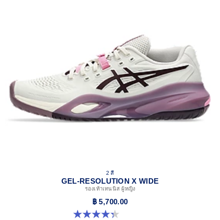
DYNALACING™ technology
Helps create a stable fit during dynamic movements
AHARPLUS™ outsole rubber
Improves durability
Forefoot GEL™ technology
Improves impact absorption and creates a softer feeling at
footstrike
Two-piece midsole design
Helps produce more stable landings
The sockliner is produced with the solution dyeing
process that reduces water usage by approximately
33% and carbon emissions by approximately 45%
compared to the conventional dyeing technology
2 สี
GEL-RESOLUTION X WIDE
รองเท้าเทนนิส ผู้หญิง
฿ 5,700.00
4.3 จาก 5 ดาว 6 รีวิว