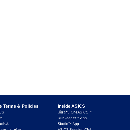
e Terms & Policies
Inside ASICS
ICS
เกี่ยวกับ OneASICS™
รา
Runkeeper™ App
มพันธ์
Studio™ App
ชอบขององค์กร
ASICS Running Club