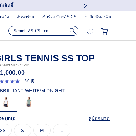
บสิทธิ์
เหลือ
ค้นหาร้าน
เข้าร่วม OneASICS
บัญชีของฉัน
IRLS TENNIS SS TOP
s Short Sleeve Shirt
 1,000.00
5.0
(1)
0
ก
BRILLIANT WHITE/MIDNIGHT
ว
า
ะแนน
ี่ย
ead
ze (Int):
คู่มือขนาด
views.
XS
S
M
L
ก์