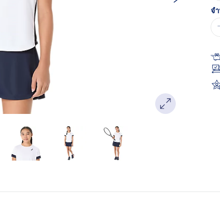
หน
เด
จำ