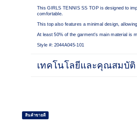
This GIRLS TENNIS SS TOP is designed to improve
comfortable.
This top also features a minimal design, allowing
At least 50% of the garment's main material is
Style #:
2044A045-101
เทคโนโลยีและคุณสมบัติ
Quick-drying
At least 50% of the garment's main material 
content to reduce waste and carbon emissio
สินค้าขายดี