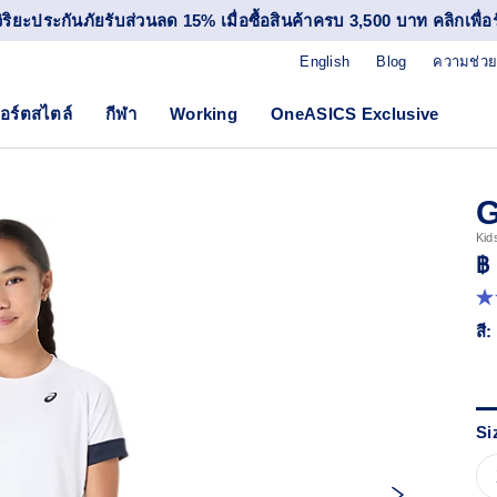
วิริยะประกันภัยรับส่วนลด 15% เมื่อซื้อสินค้าครบ 3,500 บาท คลิกเพื่อรั
English
Blog
ความช่วย
อร์ตสไตล์
กีฬา
Working
OneASICS Exclusive
G
Kid
฿
5.
จา
สี:
5
ดา
ค่
ค
เฉล
R
Si
1
Re
ลิง