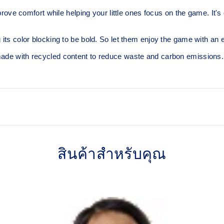
 comfort while helping your little ones focus on the game. It's qu
 its color blocking to be bold. So let them enjoy the game with an e
 made with recycled content to reduce waste and carbon emissions.
Comfortable knit fabric
สินค้าสำหรับคุณ
is made with recycled
100% Polyester
ns