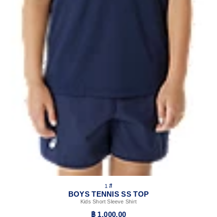
1 สี
BOYS TENNIS SS TOP
Kids Short Sleeve Shirt
฿ 1,000.00