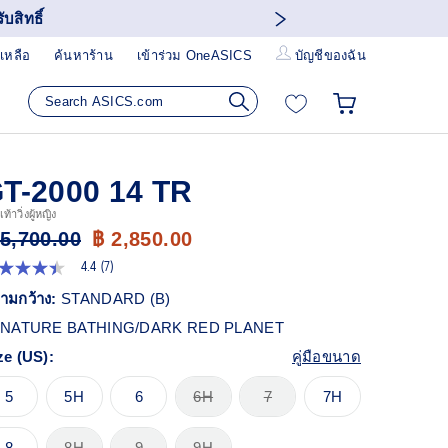
บสิทธิ์
เหลือ
ค้นหาร้าน
เข้าร่วม OneASICS
บัญชีของฉัน
T-2000 14 TR
ท้าวิ่งผู้หญิง
 5,700.00
฿ 2,850.00
4.4
(7)
4
ก
ามกว้าง:
STANDARD (B)
ว
NATURE BATHING/DARK RED PLANET
า
ะแนน
ze (US):
คู่มือขนาด
ี่ย
ead
5
5H
6
6H
7
7H
views.
ก์
8
8H
9
9H