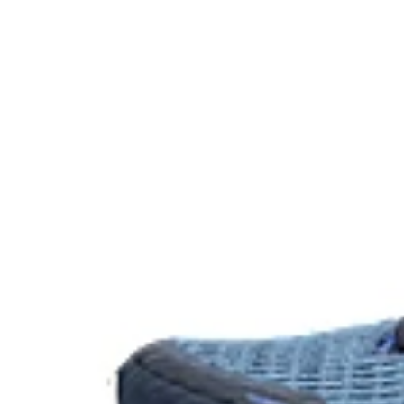
Rearfoot PureGEL™ technology
Softer, updated version of our GEL™ technology
vs standard GEL™ technology.
OrthoLite™ X-30 sockliner
Sockliner that provides cushioning performan
for a cooler, dryer environment.
Trail specific outsole for added grip
The sockliner is produced with the solution 
water usage by approximately 33% and carb
approximately 45% compared to the conventi