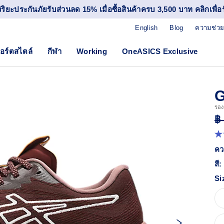
วิริยะประกันภัยรับส่วนลด 15% เมื่อซื้อสินค้าครบ 3,500 บาท คลิกเพื่อรั
English
Blog
ความช่วย
อร์ตสไตล์
กีฬา
Working
OneASICS Exclusive
G
รองเ
฿
4.
จา
คว
5
ดา
สี:
ค่
ค
Si
เฉล
R
7
Re
ลิง