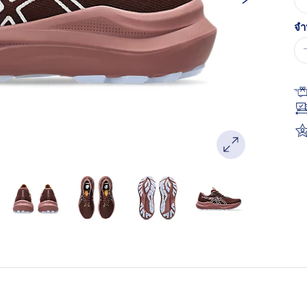
หน
เด
จำ