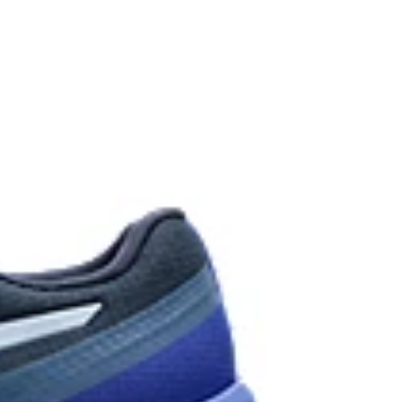
ng
dsole foams that's complemented with cloud-like
rgy return in each step.
r
n key areas of the outsole for reliable grip and
bility.
main upper material is made with recycled
d carbon emissions