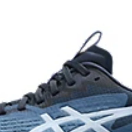
FF BLAST™ MAX cushioni
. Approximately 65% softer
One of our most energetic mi
softness and a responsive ene
AHAR™ LO heel plug rubbe
ce and moisture management
A lower-density rubber placed i
traction without sacrificing dura
At least 50% of the shoe's 
content to reduce waste an
dyeing process that reduces
on emissions by
onal dyeing technology