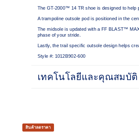
The GT-2000™ 14 TR shoe is designed to help pr
A trampoline outsole pod is positioned in the cen
The midsole is updated with a FF BLAST™ MAX cus
phase of your stride. ​
Lastly, the trail specific outsole design helps cr
Style #:
1012B902-600
เทคโนโลยีและคุณสมบัติ
Woven mesh upper
A lightweight, mesh material that reduces the nee
Trampoline outsole pod
Our outsole and midsole design that captures mo
สินค้าลดราคา
enhanced foam bouncing effect during toe-off.