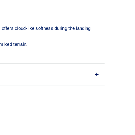
.
ffers cloud-like softness during the landing
 mixed terrain.
s a comfortable and secure feel around the
e movement.
y system achieved through platform geometry