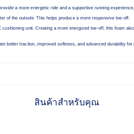
ovide a more energetic ride and a supportive running experience
ter of the outsole. This helps produce a more responsive toe-off.
hioning unit. Creating a more energized toe-off, this foam also o
eate better traction, improved softness, and advanced durability for
Asymmetric tongue wing
d for additional overlays.
A tongue feature that provide
สินค้าสำหรับคุณ
midfoot while reducing tongu
3D GUIDANCE SYSTEM™
re energy return for an
Adaptive, on-demand stabilit
and controlled deformation.