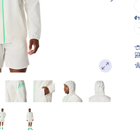
หน
เด
จำ