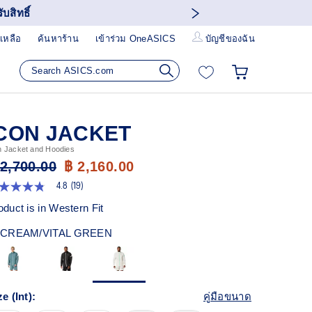
บสิทธิ์
เหลือ
ค้นหาร้าน
เข้าร่วม OneASICS
บัญชีของฉัน
CON JACKET
 Jacket and Hoodies
 2,700.00
฿ 2,160.00
4.8
(19)
8
ก
oduct is in Western Fit
ว
CREAM/VITAL GREEN
า
ะแนน
ี่ย
ead
views.
ze (Int):
คู่มือขนาด
ก์