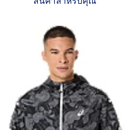
สินค้าสำหรับคุณ
ity.
Elasticated rain hood.
Dropped curved back for add
Reflective details are design
conditions.
is made with recycled
100% Polyester
ns.