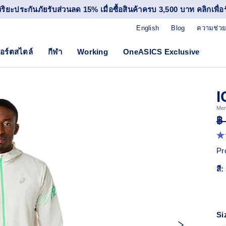
วิริยะประกันภัยรับส่วนลด 15% เมื่อซื้อสินค้าครบ 3,500 บาท คลิกเพื่อรั
English
Blog
ความช่วย
อร์ตสไตล์
กีฬา
Working
OneASICS Exclusive
I
Men
฿
4.
จา
Pr
5
ดา
สี:
ค่
ค
เฉล
R
19
Re
Si
ลิง