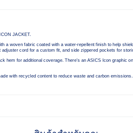
he ICON JACKET.
ith a woven fabric coated with a water-repellent finish to help shiel
it adjuster cord for a custom fit, and side zippered pockets for stor
k hem for additional coverage. There's an ASICS Icon graphic on th
 made with recycled content to reduce waste and carbon emissions.
Lightweight woven fabric.