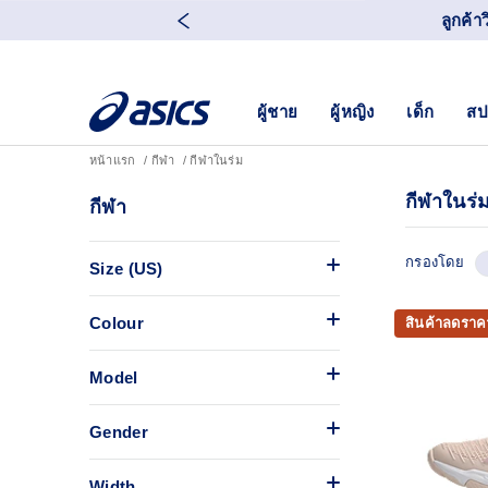
ลูกค้า
ผู้ชาย
ผู้หญิง
เด็ก
สป
หน้าแรก
กีฬา
กีฬาในร่ม
กีฬาในร่
กีฬา
กรองโดย
Size (US)
Colour
สินค้าลดราค
Model
Gender
Width