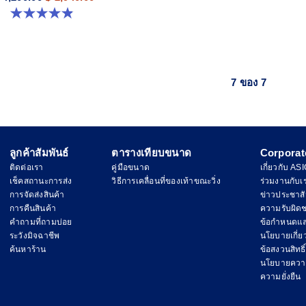
4.9 จาก 5 ดาว 10 รีวิว
7 ของ 7
ลูกค้าสัมพันธ์
ตารางเทียบขนาด
Corporat
ติดต่อเรา
คู่มือขนาด
เกี่ยวกับ AS
เช็คสถานะการส่ง
วิธีการเคลื่อนที่ของเท้าขณะวิ่ง
ร่วมงานกับเ
การจัดส่งสินค้า
ข่าวประชาสั
การคืนสินค้า
ความรับผิด
คำถามที่ถามบ่อย
ข้อกำหนดแล
ระวังมิจฉาชีพ
นโยบายเกี่ยวก
ค้นหาร้าน
ข้อสงวนสิทธิ์
นโยบายความ
ความยั่งยืน