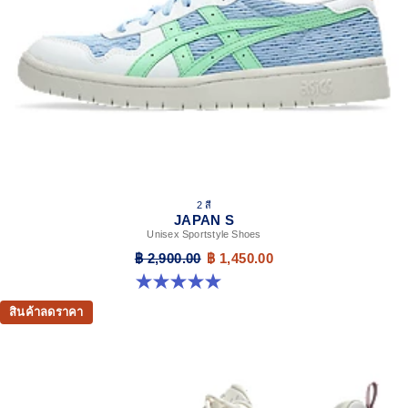
process that reduces water usage by approximately
33% and carbon emissions by approximately 45%
compared to the conventional dyeing technology
2 สี
JAPAN S
Unisex Sportstyle Shoes
฿ 2,900.00
฿ 1,450.00
5.0 จาก 5 ดาว 8 รีวิว
สินค้าลดราคา