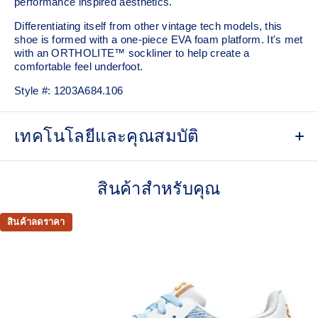
performance inspired aesthetics.
Differentiating itself from other vintage tech models, this
shoe is formed with a one-piece EVA foam platform. It's met
with an ORTHOLITE™ sockliner to help create a
comfortable feel underfoot.
Style #:
1203A684.106
เทคโนโลยีและคุณสมบัติ
Breathable mesh underlays
สินค้าสำหรับคุณ
Inspired by archived running shoe designs
EVA cushioning
สินค้าลดราคา
ORTHOLITE™ sockliner helps improve underfoot
comfort
At least 75% of the upper's synthetic fiber is made with
recycled materials
The sockliner is produced with the solution dyeing