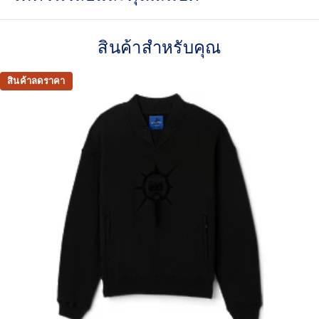
Inspired by warm-up apparel from the ASICS archive
สินค้าสำหรับคุณ
Various silhouettes can be created by adjusting the
zippers on the hem of the pants
สินค้าลดราคา
Reflective ASICS logo embroidery
Relaxed fit
100% Recycled Polyester