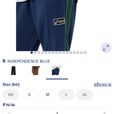
Reviews.
ลิงก์
หน้า
เดียวกัน
สี:
INDEPENDENCE BLUE
Size (Int):
คู่มือขนาด
XS
S
M
L
XL
จำนวน: