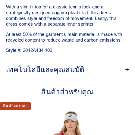
With a slim fit top for a classic tennis look and a
strategically designed origami pleat skirt, this dress
combines style and freedom of movement. Lastly, this
dress comes with a separate inner sprinter.
At least 50% of the garment's main material is made with
recycled content to reduce waste and carbon emissions.
Style #:
2042A434.400
เทคโนโลยีและคุณสมบัติ
Soft and comfortable knit and woven materials.
สินค้าสำหรับคุณ
Quick-drying.
Front neckline design inspired by kimonos.
สินค้าลดราคา
Taped seams for chafe and weight reduction.
Front and back panels placed in high sweat zones to
help support ventilation.