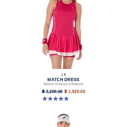
Strategically placed origami pleats on skirt for freedom
of movement.
Slim fit top.
Double branding: ASICS Spiral logo at the front, ASICS
logo on the back.
Separate inner sprinter.
At least 50% of the garment's main material is made
with recycled content to reduce waste and carbon
emissions.
84% Recycled Polyester, 16% Spandex
2 สี
MATCH DRESS
Women Dresses & Bottoms
฿ 3,200.00
฿ 1,920.00
5.0 จาก 5 ดาว 3 รีวิว