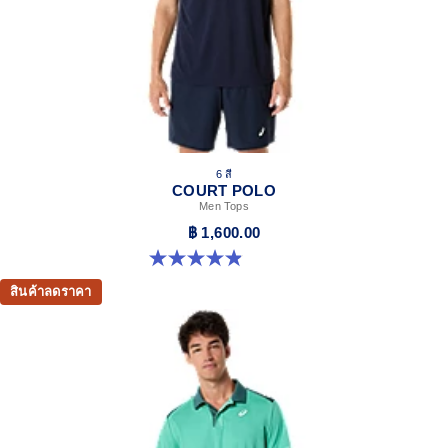
ASICS logo on the back.
At least 50% of the garment's main material is made
with recycled content to reduce waste and carbon
emissions.
100% Recycled Polyester
6 สี
COURT POLO
Men Tops
฿ 1,600.00
4.9 จาก 5 ดาว 29 รีวิว
สินค้าลดราคา