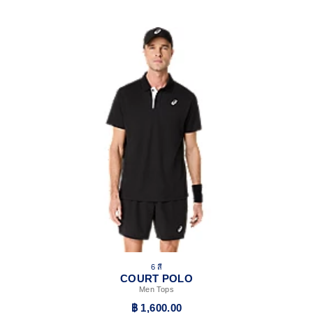
6 สี
COURT POLO
Men Tops
฿ 1,600.00