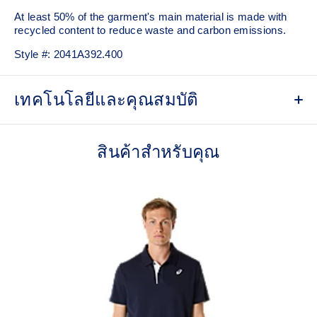
At least 50% of the garment's main material is made with
recycled content to reduce waste and carbon emissions.
Style #:
2041A392.400
เทคโนโลยีและคุณสมบัติ
ACTIMOTION™ technology
For improved freedom of movement.
สินค้าสำหรับคุณ
ACTIBREEZE™ technology
For improved breathability.
Back mesh insert for breathability.
Taped seams.
No seam shoulder construction for optimal comfort and
freedom of movement.
Slim fit.
Double branding: ASICS Spiral logo on the front and