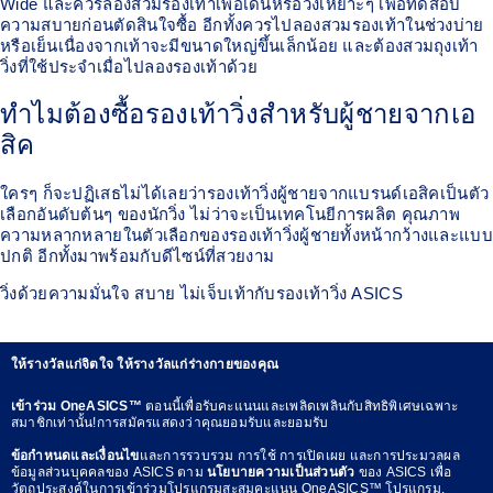
Wide และควรลองสวมรองเท้าเพื่อเดินหรือวิ่งเหยาะๆ เพื่อทดสอบ
ความสบายก่อนตัดสินใจซื้อ อีกทั้งควรไปลองสวมรองเท้าในช่วงบ่าย
หรือเย็นเนื่องจากเท้าจะมีขนาดใหญ่ขึ้นเล็กน้อย และต้องสวมถุงเท้า
วิ่งที่ใช้ประจำเมื่อไปลองรองเท้าด้วย
ทำไมต้องซื้อรองเท้าวิ่งสำหรับผู้ชายจากเอ
สิค
ใครๆ ก็จะปฏิเสธไม่ได้เลยว่ารองเท้าวิ่งผู้ชายจากแบรนด์เอสิคเป็นตัว
เลือกอันดับต้นๆ ของนักวิ่ง ไม่ว่าจะเป็นเทคโนยีการผลิต คุณภาพ
ความหลากหลายในตัวเลือกของรองเท้าวิ่งผู้ชายทั้งหน้ากว้างและแบบ
ปกติ อีกทั้งมาพร้อมกับดีไซน์ที่สวยงาม
วิ่งด้วยความมั่นใจ สบาย ไม่เจ็บเท้ากับรองเท้าวิ่ง ASICS
ให้รางวัลแก่จิตใจ ให้รางวัลแก่ร่างกายของคุณ
เข้าร่วม OneASICS™
ตอนนี้เพื่อรับคะแนนและเพลิดเพลินกับสิทธิพิเศษเฉพาะ
สมาชิกเท่านั้น!การสมัครแสดงว่าคุณยอมรับและยอมรับ
ข้อกำหนดและเงื่อนไข
และการรวบรวม การใช้ การเปิดเผย และการประมวลผล
ข้อมูลส่วนบุคคลของ ASICS ตาม
นโยบายความเป็นส่วนตัว
ของ ASICS เพื่อ
วัตถุประสงค์ในการเข้าร่วมโปรแกรมสะสมคะแนน OneASICS™ โปรแกรม.