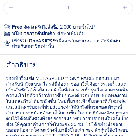
Free
จัดส่งฟรีเมื่อสั่งซื้อ 2,000 บาทขึ้นไป*
นโยบายการคืนสินค้า.
ศีกษาเพิ่มเติม
เข้าร่วม OneASICS™
เพื่อสะสมคะแนน และสิทธิพิเศษ
สำหรับสมาชิกเท่านั้น
คำอธิบาย
รองเท้าวิ่งแข่ง METASPEED™ SKY PARIS ออกแบบมา
สำหรับนักวิ่งแบบสไตรด์ที่ต้องการออกวิ่งได้อย่างรวดเร็วและ
เข้าเส้นชัยได้เร็วยิ่งกว่า นักวิ่งที่สวมรองเท้ารุ่นนี้จะสามารถเพิ่ม
ความเร็วได้ด้วยก้าวที่ยาวขึ้น ขณะเดียวกับที่ประหยัดพลังงาน
ในแต่ละก้าวได้มากยิ่งขึ้น ​โฟมพื้นรองเท้าชั้นกลางที่เปี่ยมพลัง
และแผ่นคาร์บอนที่ช่วยส่งแรงทำให้นักวิ่งที่สวมรองเท้ารุ่นนี้
สามารถประหยัดพลังงานได้มากขึ้น ในขณะที่ยังคงจังหวะของ
ตนไว้ได้จนถึงช่วงท้ายของการแข่งขัน การปรับปรุงในครั้งนี้ยัง
ช่วยให้คุณฝ่าด่านการวิ่งในระยะ 30 กม. ไปได้อย่างง่ายดาย
นอกเหนือจากโครงสร้างที่เบายิ่งขึ้นแล้ว รองเท้ารุ่นนี้ยังมีระบบ
รองรับแรงกระแทก FF TURBO™ PLUS อีกด้วย ซึ่งจะช่วย