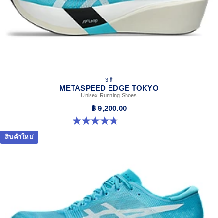
with recycled content to reduce waste and carbon
emissions
The sockliner is produced with the solution dyeing
process that reduces water usage by approximately
33% and carbon emissions by approximately 45%
compared to the conventional dyeing technology
3 สี
METASPEED EDGE TOKYO
Unisex Running Shoes
฿ 9,200.00
4.8 จาก 5 ดาว 469 รีวิว
สินค้าใหม่