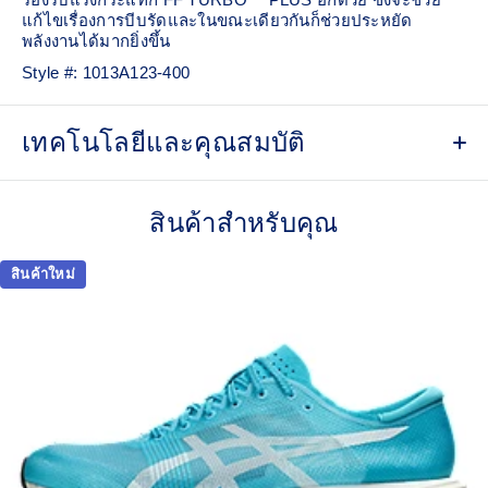
แก้ไขเรื่องการบีบรัดและในขณะเดียวกันก็ช่วยประหยัด
พลังงานได้มากยิ่งขึ้น
Style #:
1013A123-400
เทคโนโลยีและคุณสมบัติ
MOTION WRAP™ 2.0 upper is designed to improve
breathability and comfort
สินค้าสำหรับคุณ
FF TURBO™ PLUS cushioning improves compression
and helps provide more energy savings
สินค้าใหม่
Curved sole design helps runners conserve more
energy in each step
Carbon plate guides your foot throughout your step
and propels your foot forward
ASICSGRIP™ outsole rubber
Provides advanced grip for various terrains
At least 50% of the shoe's main upper material is made