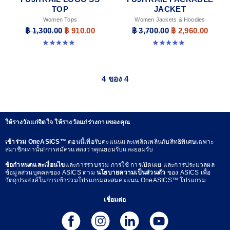
TOP
JACKET
Women Tops
Women Jackets & Hoodies
฿ 1,300.00
฿ 910.00
฿ 3,700.00
฿ 2,960.00
5.0 จาก 5 ดาว 8 รีวิว
5.0 จาก 5 ดาว 6 รีวิว
4 ของ 4
ให้รางวัลแก่จิตใจ ให้รางวัลแก่ร่างกายของคุณ
เข้าร่วม OneASICS™
ตอนนี้เพื่อรับคะแนนและเพลิดเพลินกับสิทธิพิเศษเฉพาะ
สมาชิกเท่านั้น!การสมัครแสดงว่าคุณยอมรับและยอมรับ
ข้อกำหนดและเงื่อนไข
และการรวบรวม การใช้ การเปิดเผย และการประมวลผล
ข้อมูลส่วนบุคคลของ ASICS ตาม
นโยบายความเป็นส่วนตัว
ของ ASICS เพื่อ
วัตถุประสงค์ในการเข้าร่วมโปรแกรมสะสมคะแนน OneASICS™ โปรแกรม.
เชื่อมต่อ