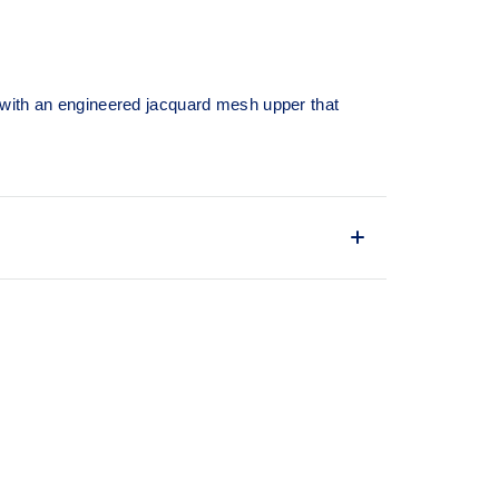
 with an engineered jacquard mesh upper that
the fit while reducing tongue movement
e design
sive bounce back
main upper material is made with recycled
and carbon emissions