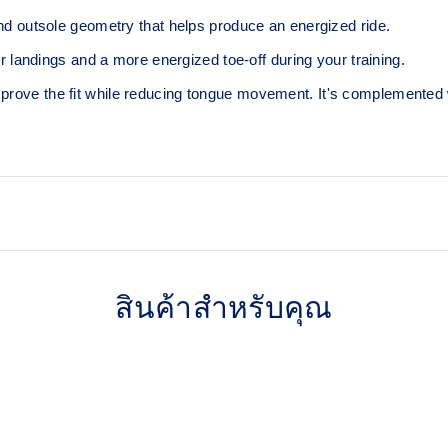
outsole geometry that helps produce an energized ride.
andings and a more energized toe-off during your training.
improve the fit while reducing tongue movement. It's complemented
Tongue wing construction
Added stretch helps improve 
สินค้าสำหรับคุณ
Trampoline-inspired outsol
Helps provide a more respon
At least 75% of the shoe’s 
materials to reduce waste 
ttings