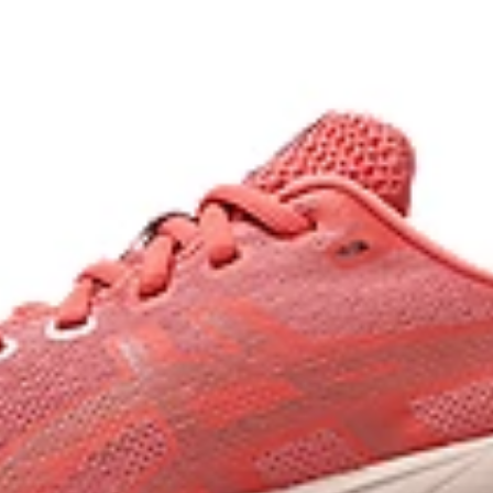
dyeing process that reduces
AHAR™ LO outsole rubber
on emissions by
Help create better traction, i
onal dyeing technology