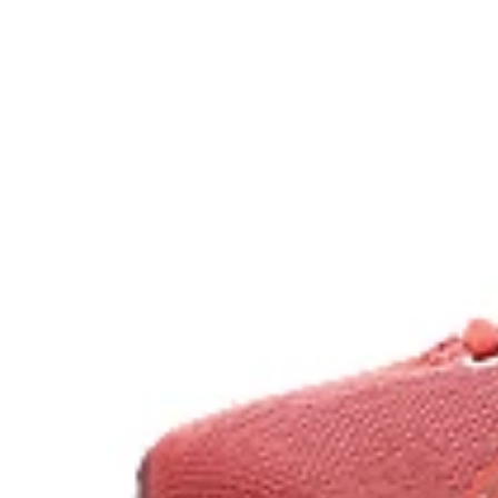
The sockliner is produced with the solution 
water usage by approximately 33% and carb
approximately 45% compared to the conventi