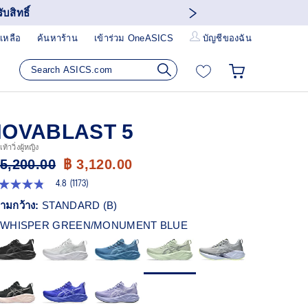
บสิทธิ์
เหลือ
ค้นหาร้าน
เข้าร่วม OneASICS
บัญชีของฉัน
NOVABLAST 5
ท้าวิ่งผู้หญิง
 5,200.00
฿ 3,120.00
4.8
(1173)
8
ก
ามกว้าง:
STANDARD (B)
ว
WHISPER GREEN/MONUMENT BLUE
า
ะแนน
ี่ย
ead
73
views.
ก์