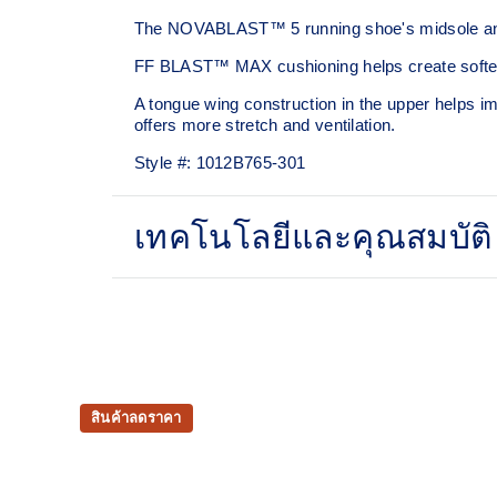
The NOVABLAST™ 5 running shoe's midsole and 
FF BLAST™ MAX cushioning helps create softer l
A tongue wing construction in the upper helps 
offers more stretch and ventilation.
Style #:
1012B765-301
เทคโนโลยีและคุณสมบัติ
Breathable engineered jacquard mesh upper
FF BLAST™ MAX cushioning
Helps provide a lightweight and energetic ride
สินค้าลดราคา
Reflective details
Designed to help improve visibility in low-light se