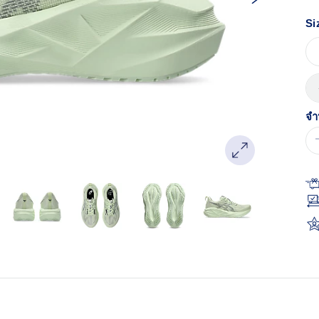
หน
เด
Si
จำ