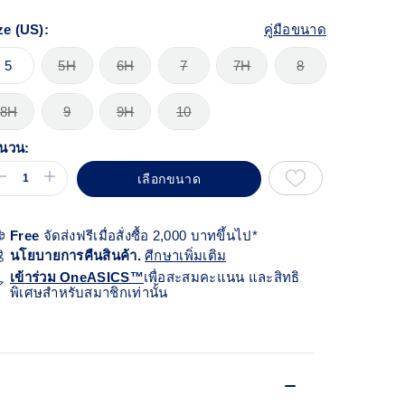
้า
ียวกัน
ze (US):
คู่มือขนาด
5
5H
6H
7
7H
8
8H
9
9H
10
นวน:
เลือกขนาด
Free
จัดส่งฟรีเมื่อสั่งซื้อ 2,000 บาทขึ้นไป*
นโยบายการคืนสินค้า.
ศีกษาเพิ่มเติม
เข้าร่วม OneASICS™
เพื่อสะสมคะแนน และสิทธิ
พิเศษสำหรับสมาชิกเท่านั้น