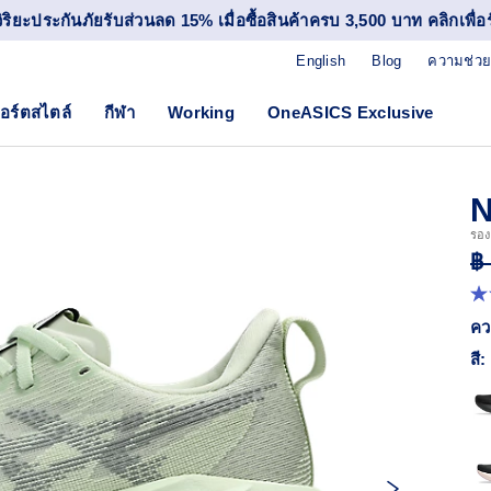
วิริยะประกันภัยรับส่วนลด 15% เมื่อซื้อสินค้าครบ 3,500 บาท คลิกเพื่อรั
English
Blog
ความช่วย
อร์ตสไตล์
กีฬา
Working
OneASICS Exclusive
รองเ
฿
4.
จา
คว
5
ดา
สี:
ค่
ค
เฉล
R
11
Re
ลิง