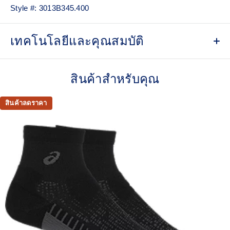
Style #:
3013B345.400
เทคโนโลยีและคุณสมบัติ
Ankle length.
สินค้าสำหรับคุณ
Cushioned sole.
Polypropylene for comfort.
สินค้าลดราคา
Mesh knitting for superior ventilation.
Dynamic top for a soft touch and fast drying.
Right and left anatomic design.
Made in Italy.
Knitted graphic print inspired by geometric patterns.
83% Polyamide, 14% Polypropylene, 3% Spandex