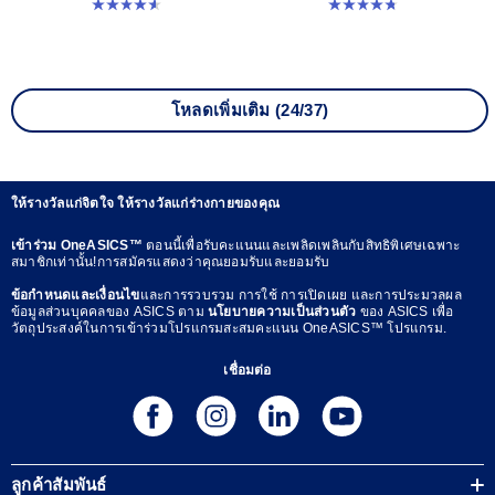
4.6 จาก 5 ดาว 64 รีวิว
4.8 จาก 5 ดาว 530 รีวิว
โหลดเพิ่มเติม (24/37)
ให้รางวัลแก่จิตใจ ให้รางวัลแก่ร่างกายของคุณ
เข้าร่วม OneASICS™
ตอนนี้เพื่อรับคะแนนและเพลิดเพลินกับสิทธิพิเศษเฉพาะ
สมาชิกเท่านั้น!การสมัครแสดงว่าคุณยอมรับและยอมรับ
ข้อกำหนดและเงื่อนไข
และการรวบรวม การใช้ การเปิดเผย และการประมวลผล
ข้อมูลส่วนบุคคลของ ASICS ตาม
นโยบายความเป็นส่วนตัว
ของ ASICS เพื่อ
วัตถุประสงค์ในการเข้าร่วมโปรแกรมสะสมคะแนน OneASICS™ โปรแกรม.
เชื่อมต่อ
ลูกค้าสัมพันธ์